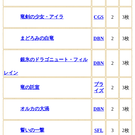
竜剣の少女・アイラ
CGS
2
3枚
まどろみの白竜
DBN
2
3枚
銀氷のドラゴニュート・フィル
3枚
DBN
2
レイン
プラ
竜の託宣
2
3枚
イズ
オルカの大渦
DBN
2
3枚
誓いの一撃
SFL
3
2枚