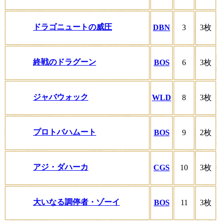
ドラゴニュートの威圧
DBN
3
3枚
終戦のドラグーン
BOS
6
3枚
ジャバウォック
WLD
8
3枚
プロトバハムート
BOS
9
2枚
アジ・ダハーカ
CGS
10
3枚
大いなる調停者・ゾーイ
BOS
11
3枚