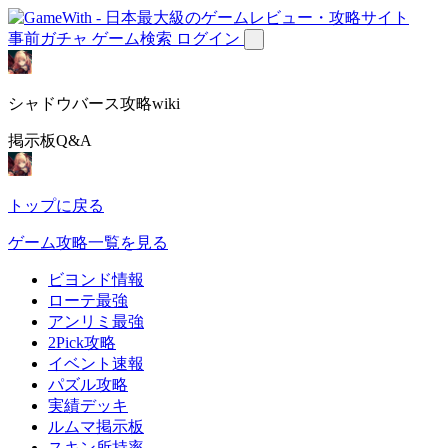
事前ガチャ
ゲーム検索
ログイン
シャドウバース攻略wiki
掲示板Q&A
トップに戻る
ゲーム攻略一覧を見る
ビヨンド情報
ローテ最強
アンリミ最強
2Pick攻略
イベント速報
パズル攻略
実績デッキ
ルムマ掲示板
スキン所持率