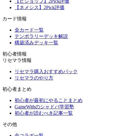
【ビショップ】2Pick評価
【ネメシス】2Pick評価
カード情報
全カード一覧
テンポラリーデッキ解説
構築済みデッキ一覧
初心者情報
リセマラ情報
リセマラ購入おすすめパック
リセマラのやり方
初心者まとめ
初心者が最初にやることまとめ
GameWithのシャドバ学習塾
初心者が読むべき記事一覧
その他
全コラボ一覧