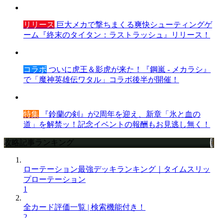
リリース
巨大メカで撃ちまくる爽快シューティングゲ
ーム『終末のタイタン：ラストラッシュ』リリース！
コラボ
ついに虎王＆影虎が来た！『鋼嵐 - メカラシ』
で「魔神英雄伝ワタル」コラボ後半が開催！
特集
『鈴蘭の剣』が2周年を迎え、新章「氷と血の
道」を解禁ッ！記念イベントの報酬もお見逃し無く！
攻略記事ランキング
ローテーション最強デッキランキング｜タイムスリッ
プローテーション
1
全カード評価一覧 | 検索機能付き！
2