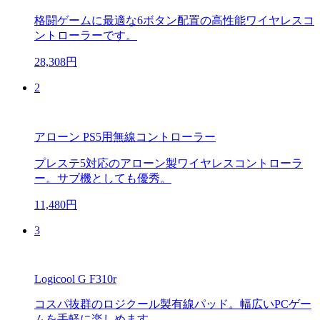
格闘ゲームに最適な6ボタン配置の高性能ワイヤレスコ
ントローラーです。
28,308円
2
アローン PS5用無線コントローラー
プレステ5対応のアローン製ワイヤレスコントローラ
ー。サブ機としても優秀。
11,480円
3
Logicool G F310r
コスパ抜群のロジクール製有線パッド。幅広いPCゲー
ムを手軽に楽しめます。