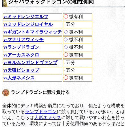
ジャバウォックドラゴンの相性傾向
vsミッドレンジエルフ
◯
微有利
vsミッドレンジロイヤル
- 五分
vsギガントキマイラウィッチ
◇
微不利
vsマナリアウィッチ
◇
微不利
vsランプドラゴン
◇
微不利
vsアーカスネクロ
◯
微有利
vsヨルムンガンドヴァンプ
- 五分
vs天狐ビショップ
- 五分
vs人形ネメシス
◯
微有利
ランプドラゴンに競り負ける
全体的にデッキ構築が窮屈になっており、似たような構成を
取っている
ランプドラゴン
に競り負けている点が多い。とは
いえ、こちらは
人形ネメシス
に対して戦いやすい利点を持っ
ているため、環境によっては十分使用価値のあるデッキだと