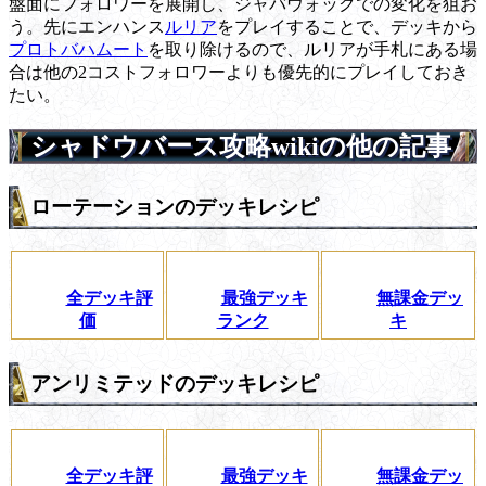
盤面にフォロワーを展開し、ジャバウォックでの変化を狙お
う。先にエンハンス
ルリア
をプレイすることで、デッキから
プロトバハムート
を取り除けるので、ルリアが手札にある場
合は他の2コストフォロワーよりも優先的にプレイしておき
たい。
シャドウバース攻略wikiの他の記事
ローテーションのデッキレシピ
全デッキ評
最強デッキ
無課金デッ
価
ランク
キ
アンリミテッドのデッキレシピ
全デッキ評
最強デッキ
無課金デッ