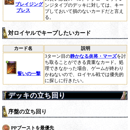
ブレイジング
ンジタイプのデッキに対しては、キー
ブレス
プしておいて損のないカードだと言え
る。
対ロイヤルでキープしたいカード
カード名
説明
3ターン目の
静かなる炎将・マーズ
を討
ち取ることができる貴重なカード。処
理できなかった場合、ゲームが終わり
誓いの一撃
かねないので、ロイヤル戦では優先的
に探しに行きたい。
デッキの立ち回り
序盤の立ち回り
PPブーストを最優先