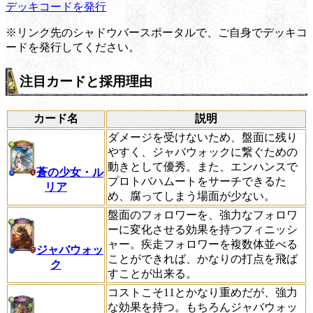
デッキコードを発行
※リンク先のシャドウバースポータルで、ご自身でデッキコ
ードを発行してください。
注目カードと採用理由
カード名
説明
ダメージを受けないため、盤面に残り
やすく、ジャバウォックに繋ぐための
動きとして優秀。また、エンハンスで
蒼の少女・ル
プロトバハムートをサーチできるた
リア
め、腐ってしまう場面が少ない。
盤面のフォロワーを、強力なフォロワ
ーに変化させる効果を持つフィニッシ
ャー。疾走フォロワーを複数体並べる
ジャバウォッ
ことができれば、かなりの打点を飛ば
ク
すことが出来る。
コストこそ11とかなり重めだが、強力
な効果を持つ。もちろんジャバウォッ