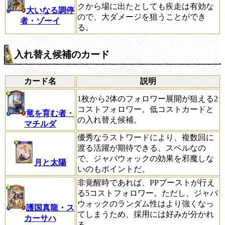
クから場に出たとしても疾走は有効な
大いなる調停
ので、大ダメージを狙うことができ
者・ゾーイ
る。
入れ替え候補のカード
カード名
説明
1枚から2体のフォロワー展開が狙える2
コストフォロワー。低コストカードと
竜を育む者・
の入れ替え候補。
マチルダ
優秀なラストワードにより、複数回に
渡る活躍が期待できる。スペルなの
で、ジャバウォックの効果を邪魔しな
月と太陽
いのもポイントだ。
非覚醒時であれば、PPブーストが行え
る5コストフォロワー。ただし、ジャバ
ウォックのランダム性はより強くなっ
護国真龍・ス
てしまうため、採用には好みが分かれ
カーサハ
る。