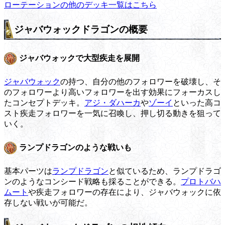
ローテーションの他のデッキ一覧はこちら
ジャバウォックドラゴンの概要
ジャバウォックで大型疾走を展開
ジャバウォック
の持つ、自分の他のフォロワーを破壊し、そ
のフォロワーより高いフォロワーを出す効果にフォーカスし
たコンセプトデッキ。
アジ・ダハーカ
や
ゾーイ
といった高コ
スト疾走フォロワーを一気に召喚し、押し切る動きを狙って
いく。
ランプドラゴンのような戦いも
基本パーツは
ランプドラゴン
と似ているため、ランプドラゴ
ンのようなコンシード戦略も採ることができる。
プロトバハ
ムート
や疾走フォロワーの存在により、ジャバウォックに依
存しない戦いが可能だ。