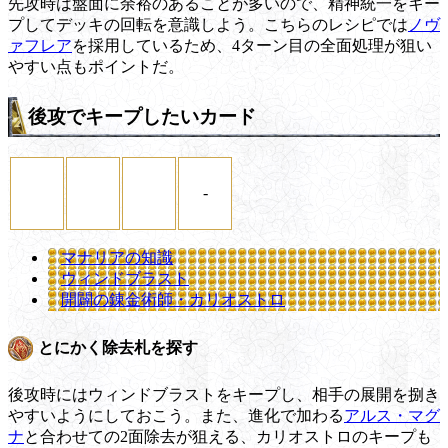
先攻時は盤面に余裕のあることが多いので、精神統一をキー
プしてデッキの回転を意識しよう。こちらのレシピでは
ノヴ
ァフレア
を採用しているため、4ターン目の全面処理が狙い
やすい点もポイントだ。
後攻でキープしたいカード
-
マナリアの知識
ウィンドブラスト
開闢の錬金術師・カリオストロ
とにかく除去札を探す
後攻時にはウィンドブラストをキープし、相手の展開を捌き
やすいようにしておこう。また、進化で加わる
アルス・マグ
ナ
と合わせての2面除去が狙える、カリオストロのキープも