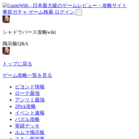
事前ガチャ
ゲーム検索
ログイン
シャドウバース攻略wiki
掲示板Q&A
トップに戻る
ゲーム攻略一覧を見る
ビヨンド情報
ローテ最強
アンリミ最強
2Pick攻略
イベント速報
パズル攻略
実績デッキ
ルムマ掲示板
スキン所持率