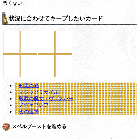
悪くない。
状況に合わせてキープしたいカード
-
-
-
知恵の光
マジックミサイル
殺戮の魔女・ヴェスパー
ノヴァフレア
炎の握撃
スペルブーストを進める