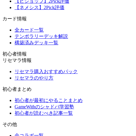
【ビショップ】2Pick評価
【ネメシス】2Pick評価
カード情報
全カード一覧
テンポラリーデッキ解説
構築済みデッキ一覧
初心者情報
リセマラ情報
リセマラ購入おすすめパック
リセマラのやり方
初心者まとめ
初心者が最初にやることまとめ
GameWithのシャドバ学習塾
初心者が読むべき記事一覧
その他
全コラボ一覧