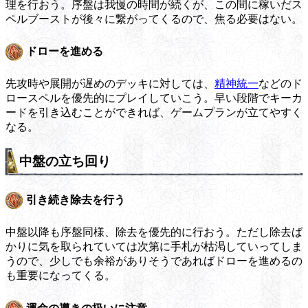
理を行おう。序盤は我慢の時間が続くが、この間に稼いだス
ペルブーストが後々に繋がってくるので、焦る必要はない。
ドローを進める
先攻時や展開が遅めのデッキに対しては、
精神統一
などのド
ロースペルを優先的にプレイしていこう。早い段階でキーカ
ードを引き込むことができれば、ゲームプランが立てやすく
なる。
中盤の立ち回り
引き続き除去を行う
中盤以降も序盤同様、除去を優先的に行おう。ただし除去ば
かりに気を取られていては次第に手札が枯渇していってしま
うので、少しでも余裕がありそうであればドローを進めるの
も重要になってくる。