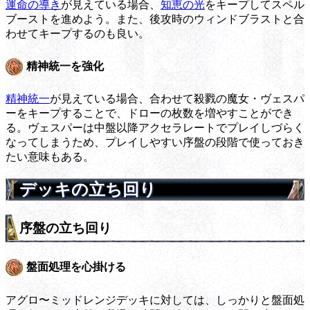
運命の導き
が見えている場合、
知恵の光
をキープしてスペル
ブーストを進めよう。また、後攻時のウィンドブラストと合
わせてキープするのも良い。
精神統一を強化
精神統一
が見えている場合、合わせて殺戮の魔女・ヴェスパ
ーをキープすることで、ドローの枚数を増やすことができ
る。ヴェスパーは中盤以降アクセラレートでプレイしづらく
なってしまうため、プレイしやすい序盤の段階で使っておき
たい意味もある。
デッキの立ち回り
序盤の立ち回り
盤面処理を心掛ける
アグロ〜ミッドレンジデッキに対しては、しっかりと盤面処