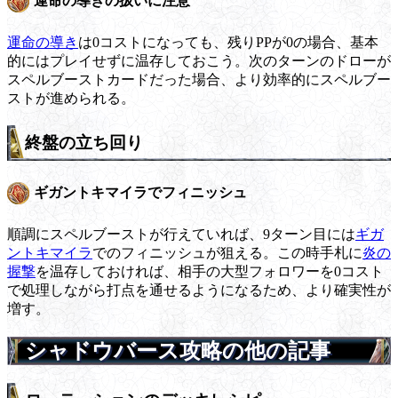
運命の導きの扱いに注意
運命の導き
は0コストになっても、残りPPが0の場合、基本
的にはプレイせずに温存しておこう。次のターンのドローが
スペルブーストカードだった場合、より効率的にスペルブー
ストが進められる。
終盤の立ち回り
ギガントキマイラでフィニッシュ
順調にスペルブーストが行えていれば、9ターン目には
ギガ
ントキマイラ
でのフィニッシュが狙える。この時手札に
炎の
握撃
を温存しておければ、相手の大型フォロワーを0コスト
で処理しながら打点を通せるようになるため、より確実性が
増す。
シャドウバース攻略の他の記事