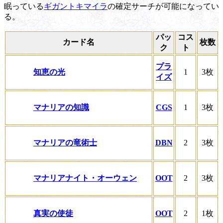
眠っている
ギガントキマイラ
の確定サーチが可能になってい
る。
パッ
コス
カード名
枚数
ク
ト
プラ
知恵の光
1
3枚
イズ
マナリアの知識
CGS
1
3枚
マナリアの竜術士
DBN
2
3枚
マナリアナイト・オーウェン
OOT
2
3枚
真実の使徒
OOT
2
1枚