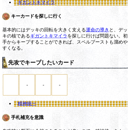
ギガントキマイラ
キーカードを探しに行く
基本的にはデッキの回転を大きく支える
運命の導き
と、デッ
キの核である
ギガントキマイラ
を探しに行けば問題ない。初
手からキープすることができれば、スペルブーストも溜めや
すくなる。
先攻でキープしたいカード
-
-
-
精神統一
手札補充を意識