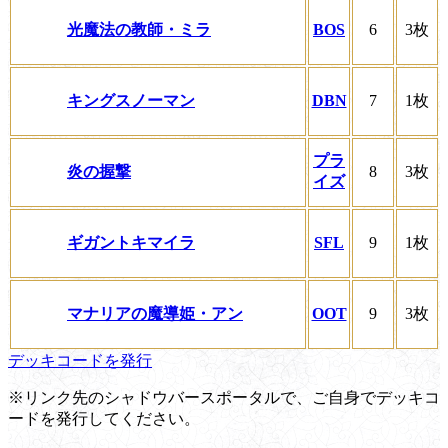
光魔法の教師・ミラ
BOS
6
3枚
キングスノーマン
DBN
7
1枚
プラ
炎の握撃
8
3枚
イズ
ギガントキマイラ
SFL
9
1枚
マナリアの魔導姫・アン
OOT
9
3枚
デッキコードを発行
※リンク先のシャドウバースポータルで、ご自身でデッキコ
ードを発行してください。