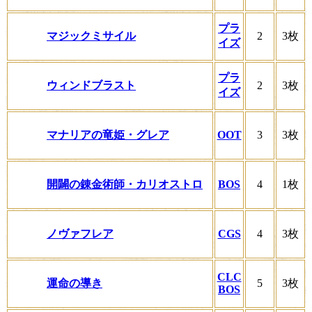
プラ
マジックミサイル
2
3枚
イズ
プラ
ウィンドブラスト
2
3枚
イズ
マナリアの竜姫・グレア
OOT
3
3枚
開闢の錬金術師・カリオストロ
BOS
4
1枚
ノヴァフレア
CGS
4
3枚
CLC
運命の導き
5
3枚
BOS