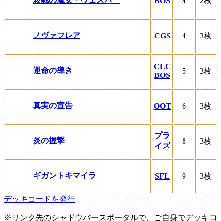
殺戮の魔女・ヴェスパー
BOS
4
2枚
ノヴァフレア
CGS
4
3枚
CLC
運命の導き
5
3枚
BOS
真実の宣告
OOT
6
3枚
プラ
炎の握撃
8
3枚
イズ
ギガントキマイラ
SFL
9
3枚
デッキコードを発行
※リンク先のシャドウバースポータルで、ご自身でデッキコ