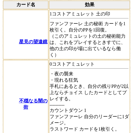
カード名
効果
1コストアミュレット 土の印
ファンファーレ
土の秘術
カードを1
枚引く。自分のPPを1回復。
（このアミュレットの
土の秘術
能力
星見の望遠鏡
は、これをプレイするときすでに、
他の土の印が場に出ているなら働
く）
0コストアミュレット
・夜の襲来
・現れる狂気
手札にあるとき、自分の残りPPが2以
上なら
チョイス
したカードとしてプ
レイする。
不穏なる闇の
----------
街
カウントダウン
1
ファンファーレ
自分のリーダーに1ダ
メージ。
ラストワード
カードを1枚引く。