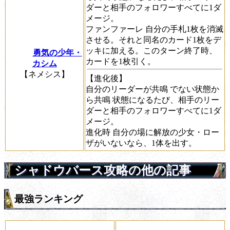
ダーと相手のフォロワーすべてに1ダ
メージ。
ファンファーレ
自分の手札1枚を消滅
させる。それと同名のカード1枚をデ
ッキに加える。このターン終了時、
勇気の少年・
カードを1枚引く。
カシム
【ネメシス】
【進化後】
自分のリーダーが
共鳴
でない状態か
ら
共鳴
状態になるたび、相手のリー
ダーと相手のフォロワーすべてに1ダ
メージ。
進化時
自分の場に解放の少女・ロー
ザがいないなら、1体を出す。
シャドウバース攻略の他の記事
最強ランキング