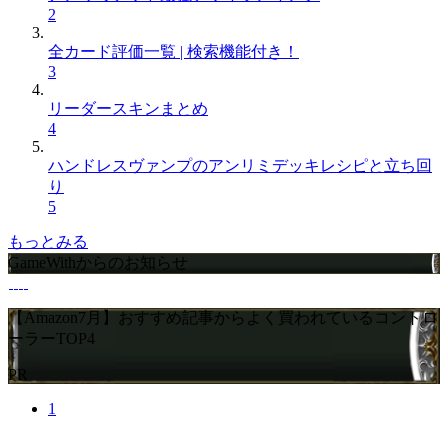
2
全カード評価一覧 | 検索機能付き！
3
リーダースキンまとめ
4
ハンドレスヴァンプのアンリミデッキレシピと立ち回
り
5
もっとみる
GameWithからのお知らせ
【Amazon7月】おすすめ記事からよく買われているコントロ
ーラーTOP4
PR
1