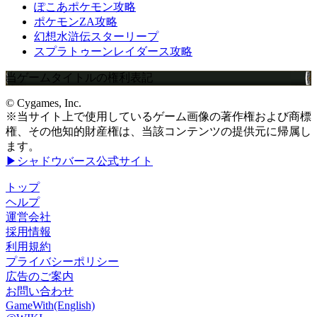
ぽこあポケモン攻略
ポケモンZA攻略
幻想水滸伝スターリープ
スプラトゥーンレイダース攻略
当ゲームタイトルの権利表記
© Cygames, Inc.
※当サイト上で使用しているゲーム画像の著作権および商標
権、その他知的財産権は、当該コンテンツの提供元に帰属し
ます。
▶シャドウバース公式サイト
トップ
ヘルプ
運営会社
採用情報
利用規約
プライバシーポリシー
広告のご案内
お問い合わせ
GameWith(English)