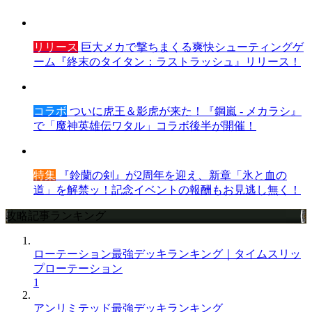
リリース
巨大メカで撃ちまくる爽快シューティングゲ
ーム『終末のタイタン：ラストラッシュ』リリース！
コラボ
ついに虎王＆影虎が来た！『鋼嵐 - メカラシ』
で「魔神英雄伝ワタル」コラボ後半が開催！
特集
『鈴蘭の剣』が2周年を迎え、新章「氷と血の
道」を解禁ッ！記念イベントの報酬もお見逃し無く！
攻略記事ランキング
ローテーション最強デッキランキング｜タイムスリッ
プローテーション
1
アンリミテッド最強デッキランキング