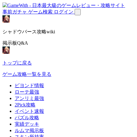
事前ガチャ
ゲーム検索
ログイン
シャドウバース攻略wiki
掲示板Q&A
トップに戻る
ゲーム攻略一覧を見る
ビヨンド情報
ローテ最強
アンリミ最強
2Pick攻略
イベント速報
パズル攻略
実績デッキ
ルムマ掲示板
スキン所持率