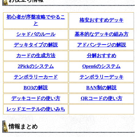
初心者が序盤攻略でやるこ
格安おすすめデッキ
と
シャドバのルール
基本的なデッキの組み方
デッキタイプの解説
アドバンテージの解説
カードの生成方法
分解おすすめ
2Pickのシステム
Open6のシステム
テンポラリーカード
テンポラリーデッキ
BO3の解説
BAN制の解説
デッキコードの使い方
QRコードの使い方
レッドエーテルの使いみち
情報まとめ