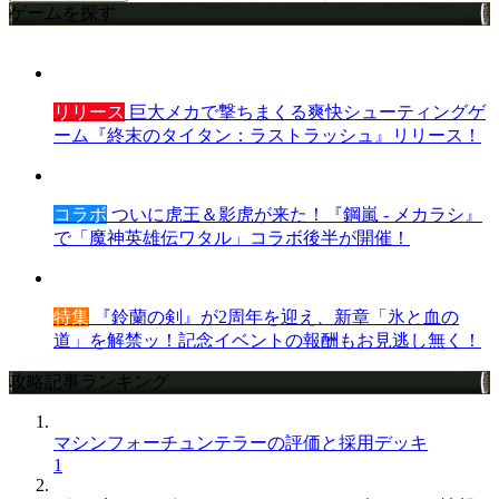
ゲームを探す
リリース
巨大メカで撃ちまくる爽快シューティングゲ
ーム『終末のタイタン：ラストラッシュ』リリース！
コラボ
ついに虎王＆影虎が来た！『鋼嵐 - メカラシ』
で「魔神英雄伝ワタル」コラボ後半が開催！
特集
『鈴蘭の剣』が2周年を迎え、新章「氷と血の
道」を解禁ッ！記念イベントの報酬もお見逃し無く！
攻略記事ランキング
マシンフォーチュンテラーの評価と採用デッキ
1