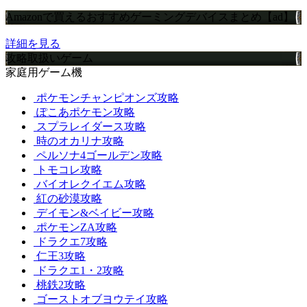
Amazonで買えるおすすめゲーミングデバイスまとめ【ad】
詳細を見る
攻略取扱いゲーム
家庭用ゲーム機
ポケモンチャンピオンズ攻略
ぽこあポケモン攻略
スプラレイダース攻略
時のオカリナ攻略
ペルソナ4ゴールデン攻略
トモコレ攻略
バイオレクイエム攻略
紅の砂漠攻略
デイモン&ベイビー攻略
ポケモンZA攻略
ドラクエ7攻略
仁王3攻略
ドラクエ1・2攻略
桃鉄2攻略
ゴーストオブヨウテイ攻略