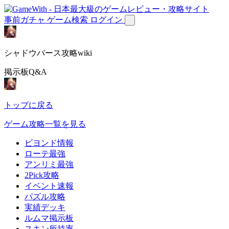
事前ガチャ
ゲーム検索
ログイン
シャドウバース攻略wiki
掲示板Q&A
トップに戻る
ゲーム攻略一覧を見る
ビヨンド情報
ローテ最強
アンリミ最強
2Pick攻略
イベント速報
パズル攻略
実績デッキ
ルムマ掲示板
スキン所持率