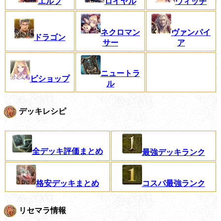
エルフ
ロイヤル
ウィッチ
ネクロマン
ヴァンパイ
ドラゴン
サー
ア
ニュートラ
ビショップ
ル
デッキレシピ
全デッキ評価まとめ
最強デッキランク
格安デッキまとめ
コスパ最強ランク
リセマラ情報