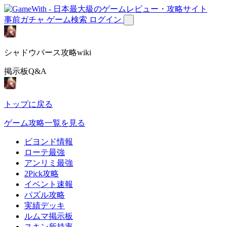
事前ガチャ
ゲーム検索
ログイン
シャドウバース攻略wiki
掲示板Q&A
トップに戻る
ゲーム攻略一覧を見る
ビヨンド情報
ローテ最強
アンリミ最強
2Pick攻略
イベント速報
パズル攻略
実績デッキ
ルムマ掲示板
スキン所持率