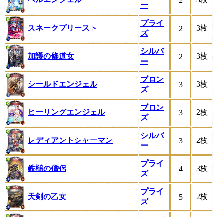
2
ー
プライ
スネークプリースト
3枚
2
ズ
シルバ
加護の修道女
3枚
2
ー
ブロン
シールドエンジェル
3枚
3
ズ
ブロン
ヒーリングエンジェル
2枚
3
ズ
シルバ
レディアントシャーマン
2枚
3
ー
プライ
鉄槌の僧侶
3枚
4
ズ
プライ
天剣の乙女
2枚
5
ズ