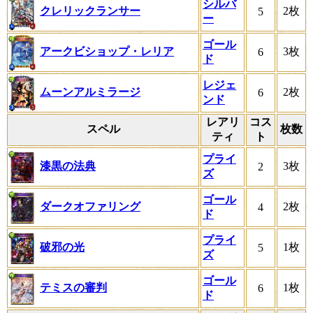
シルバ
クレリックランサー
2枚
5
ー
ゴール
アークビショップ・レリア
3枚
6
ド
レジェ
ムーンアルミラージ
2枚
6
ンド
レアリ
コス
スペル
枚数
ティ
ト
プライ
漆黒の法典
3枚
2
ズ
ゴール
ダークオファリング
2枚
4
ド
プライ
破邪の光
1枚
5
ズ
ゴール
テミスの審判
1枚
6
ド