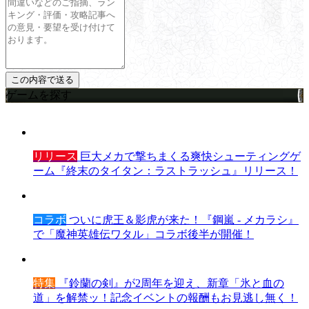
ゲームを探す
リリース
巨大メカで撃ちまくる爽快シューティングゲ
ーム『終末のタイタン：ラストラッシュ』リリース！
コラボ
ついに虎王＆影虎が来た！『鋼嵐 - メカラシ』
で「魔神英雄伝ワタル」コラボ後半が開催！
特集
『鈴蘭の剣』が2周年を迎え、新章「氷と血の
道」を解禁ッ！記念イベントの報酬もお見逃し無く！