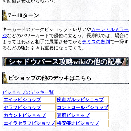
を回復させながら戦おう。
7～10ターン
キーカードのアークビショップ・レリアや
ムーンアルミラー
ジ
などのパワーカードで優位に立とう。長期戦では、場合に
よってはわざと相手に展開させてから
テミスの審判
で一掃す
るなどの駆け引きも重要になってくる。
シャドウバース攻略wikiの他の記事
ビショップの他のデッキはこちら
ビショップのデッキ一覧
エイラビショップ
疾走ガルラビショップ
セラフビショップ
コントロールビショップ
カウントビショップ
冥府ビショップ
エイラセラフビショップ
格安疾走ビショップ