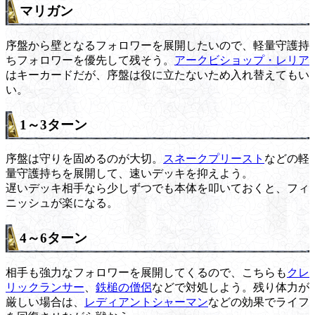
マリガン
序盤から壁となるフォロワーを展開したいので、軽量守護持
ちフォロワーを優先して残そう。
アークビショップ・レリア
はキーカードだが、序盤は役に立たないため入れ替えてもい
い。
1～3ターン
序盤は守りを固めるのが大切。
スネークプリースト
などの軽
量守護持ちを展開して、速いデッキを抑えよう。
遅いデッキ相手なら少しずつでも本体を叩いておくと、フィ
ニッシュが楽になる。
4～6ターン
相手も強力なフォロワーを展開してくるので、こちらも
クレ
リックランサー
、
鉄槌の僧侶
などで対処しよう。残り体力が
厳しい場合は、
レディアントシャーマン
などの効果でライフ