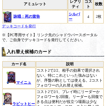
レアリ
コス
アミュレット
枚数
ティ
ト
シルバ
詠唱：死の宣告
2枚
4
ー
デッキコードを発行
※【PC専用サイト】リンク先のシャドウバースポータル
で、ご自身でデッキコードを発行してください。
入れ替え候補のカード
カード名
説明
コスト2で2/2、相手の効果で選択され
ない。特にこれといった強みはない
が、序盤の駒としては使える。2コスト
マイニュ
フォロワーの入れ替え候補。
コスト2で2/1、プレイ時にリーダーか
フォロワーを2回復。リーダーも回復で
きる点は便利だが役立つ場面は少な
ラビットヒー