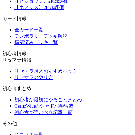
【ビショップ】2Pick評価
【ネメシス】2Pick評価
カード情報
全カード一覧
テンポラリーデッキ解説
構築済みデッキ一覧
初心者情報
リセマラ情報
リセマラ購入おすすめパック
リセマラのやり方
初心者まとめ
初心者が最初にやることまとめ
GameWithのシャドバ学習塾
初心者が読むべき記事一覧
その他
全コラボ一覧