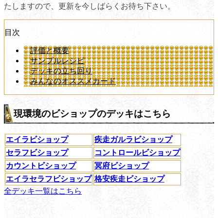
たしますので、更新を今しばらくお待ち下さい。
目次
評価と概要
サンプルレシピ
デッキの立ち回り
みんなのオススメカード
現環境のビショップのデッキはこちら
エイラビショップ
疾走ガルラビショップ
セラフビショップ
コントロールビショップ
カウントビショップ
冥府ビショップ
エイラセラフビショップ
格安疾走ビショップ
全デッキ一覧はこちら