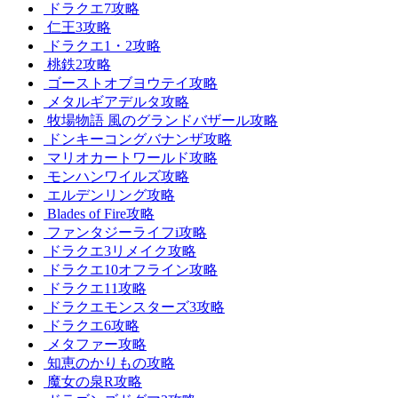
ドラクエ7攻略
仁王3攻略
ドラクエ1・2攻略
桃鉄2攻略
ゴーストオブヨウテイ攻略
メタルギアデルタ攻略
牧場物語 風のグランドバザール攻略
ドンキーコングバナンザ攻略
マリオカートワールド攻略
モンハンワイルズ攻略
エルデンリング攻略
Blades of Fire攻略
ファンタジーライフi攻略
ドラクエ3リメイク攻略
ドラクエ10オフライン攻略
ドラクエ11攻略
ドラクエモンスターズ3攻略
ドラクエ6攻略
メタファー攻略
知恵のかりもの攻略
魔女の泉R攻略