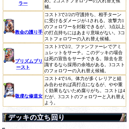
め。2コストフォロワーの入れ替え候
ラー
補。
コスト3で2/2の守護持ち、相手ターン
に受けるダメージが-1される。攻撃力1
のフォロワーを封殺できるが、3点以上
教会の護り手
の打点持ちにはあまり意味がない。3コ
ストフォロワーの入れ替え候補。
コスト3で2/2、ファンファーレでアミ
ュレットをサーチ。このデッキの場合
は死の宣告をサーチできる。除去を意
プリズムプリ
識するなら採用の余地がある。3コスト
ースト
のフォロワーの入れ替え候補。
コスト4で1/6。体力が多くレリアと組
み合わせれば高打点になるが、やや重
く効果もないため腐りがち。コストは4
敬虔な修道女
だが、3コストのフォロワーと入れ替え
よう。
デッキの立ち回り