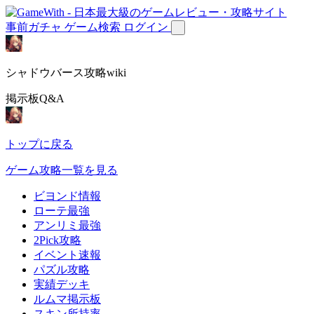
事前ガチャ
ゲーム検索
ログイン
シャドウバース攻略wiki
掲示板Q&A
トップに戻る
ゲーム攻略一覧を見る
ビヨンド情報
ローテ最強
アンリミ最強
2Pick攻略
イベント速報
パズル攻略
実績デッキ
ルムマ掲示板
スキン所持率