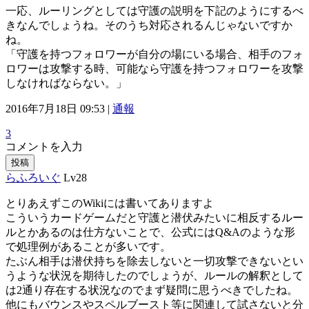
一応、ルーリングとしては守護の説明を下記のようにするべ
きなんでしょうね。そのうち対応されるんじゃないですか
ね。
「守護を持つフォロワーが自分の場にいる場合、相手のフォ
ロワーは攻撃する時、可能なら守護を持つフォロワーを攻撃
しなければならない。」
2016年7月18日 09:53 |
通報
3
コメントを入力
投稿
らふろいぐ
Lv28
とりあえずこのWikiには書いてありますよ
こういうカードゲームだと守護と潜伏みたいに相反するルー
ルとかあるのは仕方ないことで、公式にはQ&Aのような形
で処理例があることが多いです。
たぶん相手は潜伏持ちを除去しないと一切攻撃できないとい
うような状況を期待したのでしょうが、ルールの解釈として
は2通り存在する状況なのでまず疑問に思うべきでしたね。
他にもバウンスやスペルブースト等に関連して試さないと分