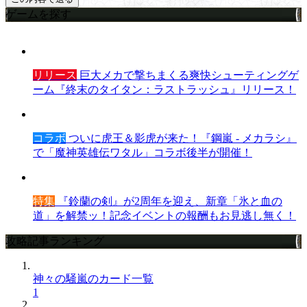
ゲームを探す
リリース
巨大メカで撃ちまくる爽快シューティングゲ
ーム『終末のタイタン：ラストラッシュ』リリース！
コラボ
ついに虎王＆影虎が来た！『鋼嵐 - メカラシ』
で「魔神英雄伝ワタル」コラボ後半が開催！
特集
『鈴蘭の剣』が2周年を迎え、新章「氷と血の
道」を解禁ッ！記念イベントの報酬もお見逃し無く！
攻略記事ランキング
神々の騒嵐のカード一覧
1