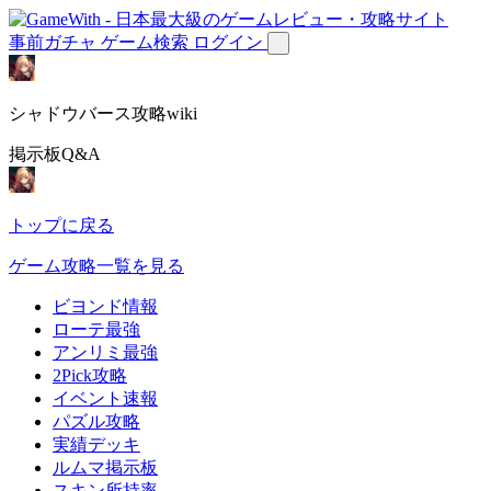
事前ガチャ
ゲーム検索
ログイン
シャドウバース攻略wiki
掲示板Q&A
トップに戻る
ゲーム攻略一覧を見る
ビヨンド情報
ローテ最強
アンリミ最強
2Pick攻略
イベント速報
パズル攻略
実績デッキ
ルムマ掲示板
スキン所持率