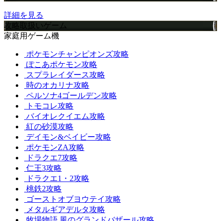
詳細を見る
攻略取扱いゲーム
家庭用ゲーム機
ポケモンチャンピオンズ攻略
ぽこあポケモン攻略
スプラレイダース攻略
時のオカリナ攻略
ペルソナ4ゴールデン攻略
トモコレ攻略
バイオレクイエム攻略
紅の砂漠攻略
デイモン&ベイビー攻略
ポケモンZA攻略
ドラクエ7攻略
仁王3攻略
ドラクエ1・2攻略
桃鉄2攻略
ゴーストオブヨウテイ攻略
メタルギアデルタ攻略
牧場物語 風のグランドバザール攻略