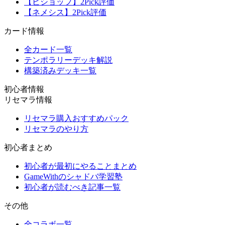
【ビショップ】2Pick評価
【ネメシス】2Pick評価
カード情報
全カード一覧
テンポラリーデッキ解説
構築済みデッキ一覧
初心者情報
リセマラ情報
リセマラ購入おすすめパック
リセマラのやり方
初心者まとめ
初心者が最初にやることまとめ
GameWithのシャドバ学習塾
初心者が読むべき記事一覧
その他
全コラボ一覧