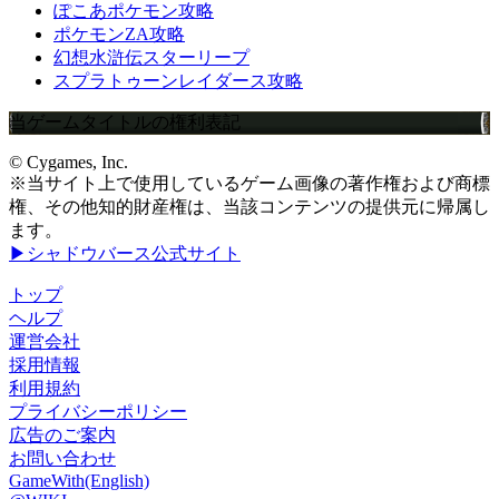
ぽこあポケモン攻略
ポケモンZA攻略
幻想水滸伝スターリープ
スプラトゥーンレイダース攻略
当ゲームタイトルの権利表記
© Cygames, Inc.
※当サイト上で使用しているゲーム画像の著作権および商標
権、その他知的財産権は、当該コンテンツの提供元に帰属し
ます。
▶シャドウバース公式サイト
トップ
ヘルプ
運営会社
採用情報
利用規約
プライバシーポリシー
広告のご案内
お問い合わせ
GameWith(English)