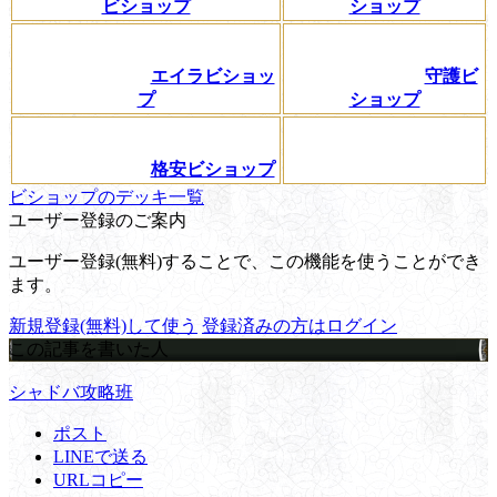
ビショップ
ショップ
エイラビショッ
守護ビ
プ
ショップ
格安ビショップ
ビショップのデッキ一覧
ユーザー登録のご案内
ユーザー登録(無料)することで、この機能を使うことができ
ます。
新規登録(無料)して使う
登録済みの方はログイン
この記事を書いた人
シャドバ攻略班
ポスト
LINEで送る
URLコピー