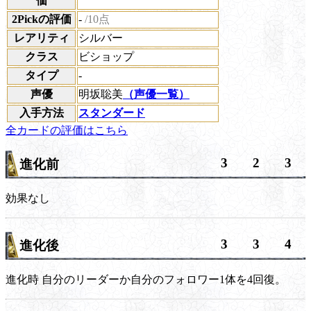
価
2Pickの評価
-
/10点
レアリティ
シルバー
クラス
ビショップ
タイプ
-
声優
明坂聡美
（声優一覧）
入手方法
スタンダード
全カードの評価はこちら
3
2
3
進化前
効果なし
3
3
4
進化後
進化時
自分のリーダーか自分のフォロワー1体を4回復。