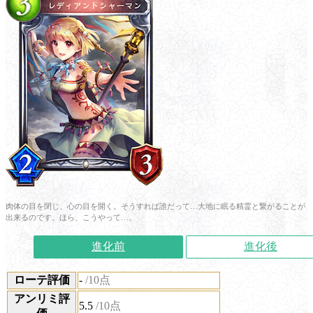
肉体の目を閉じ、心の目を開く。そうすれば誰だって…大地に眠る精霊と繋がることが
出来るのです。ほら、こうやって…。
進化前
進化後
ローテ評価
-
/10点
アンリミ評
5.5
/10点