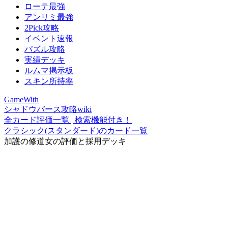
ローテ最強
アンリミ最強
2Pick攻略
イベント速報
パズル攻略
実績デッキ
ルムマ掲示板
スキン所持率
GameWith
シャドウバース攻略wiki
全カード評価一覧 | 検索機能付き！
クラシック(スタンダード)のカード一覧
加護の修道女の評価と採用デッキ