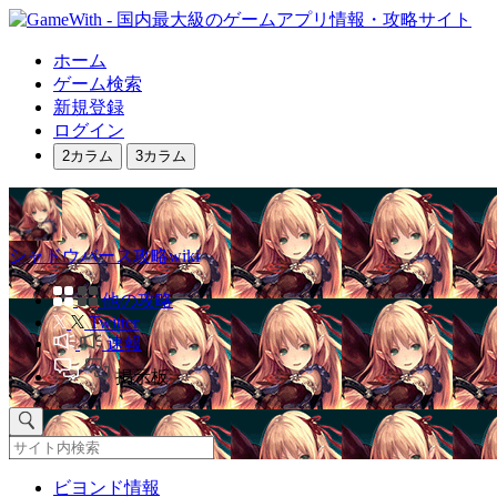
ホーム
ゲーム検索
新規登録
ログイン
2カラム
3カラム
シャドウバース攻略wiki
他の攻略
Twitter
速報
掲示板
ビヨンド情報