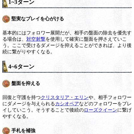
1~3ターン
堅実なプレイを心がける
基本的にはフォロワー展開だが、相手の盤面の除去を優先す
る場合は、
対空射撃
を使用して確実に盤面を押さえていこ
う。ここで受けるダメージを抑えることができれば、より後
続に繋がりやすくなる。
4~6ターン
盤面を抑える
回復と守護を持つ
クリスタリア・エリン
や、相手フォロワー
にダメージを与えられる
カシオペア
などのフォロワーをプレ
イしていこう。そうすることで後続の
ローズクイーン
に繋げ
やすくなる。
手札を補強