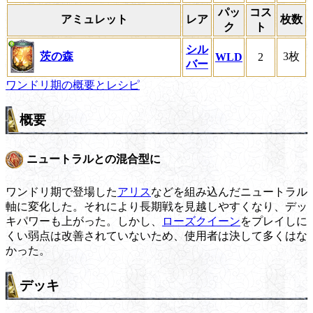
パッ
コス
アミュレット
レア
枚数
ク
ト
シル
茨の森
3枚
WLD
2
バー
ワンドリ期の概要とレシピ
概要
ニュートラルとの混合型に
ワンドリ期で登場した
アリス
などを組み込んだニュートラル
軸に変化した。それにより長期戦を見越しやすくなり、デッ
キパワーも上がった。しかし、
ローズクイーン
をプレイしに
くい弱点は改善されていないため、使用者は決して多くはな
かった。
デッキ