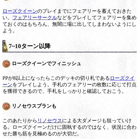
ローズクイーン
のプレイまでにフェアリーを蓄えておきた
い。
フェアリーサークル
などをプレイしてフェアリーを集め
ておくのはもちろん、無闇に場に出してしまわないようにし
よう。
7~10ターン以降
ローズクイーンでフィニッシュ
PPが8以上になったらこのデッキの切り札である
ローズクイ
ーン
をプレイしよう。手札のフェアリーの枚数に応じて打点
を獲得できるので、手札をしっかりと確認しておこう。
リノセウスプランも
このあたりから
リノセウス
による大ダメージも狙っていけ
る。ローズクイーンだけに固執するのではなく、状況に合わ
せた勝ち筋を見極めるのが大切だ。