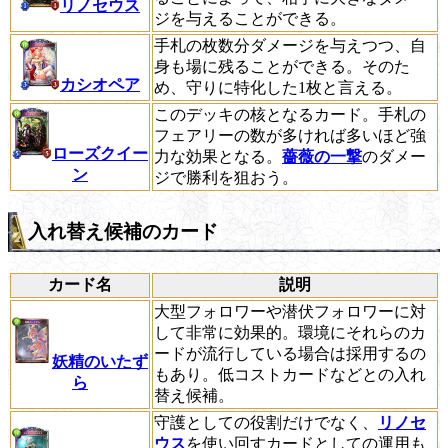
リノセウス
ジを与えることができる。
手札の枚数分ダメージを与えつつ、自
身も場に残ることができる。そのた
カシオペア
め、守りに特化した1枚と言える。
このデッキの核となるカード。手札の
フェアリーの数が多ければ多いほど強
ローズクイー
力な効果となる。
薔薇の一撃
のダメー
ン
ジで勝利を狙おう。
入れ替え候補のカード
カード名
説明
大型フォロワーや潜伏フォロワーに対
して非常に効果的。環境にそれらのカ
ードが流行している場合は採用するの
妖精のいたず
もあり。低コストカードなどとの入れ
ら
替え候補。
守護としての役割だけでなく、
リノセ
ウス
を使い回すカードとしての運用も