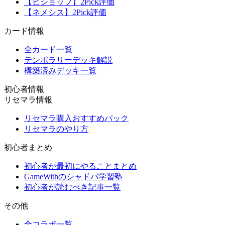
【ビショップ】2Pick評価
【ネメシス】2Pick評価
カード情報
全カード一覧
テンポラリーデッキ解説
構築済みデッキ一覧
初心者情報
リセマラ情報
リセマラ購入おすすめパック
リセマラのやり方
初心者まとめ
初心者が最初にやることまとめ
GameWithのシャドバ学習塾
初心者が読むべき記事一覧
その他
全コラボ一覧