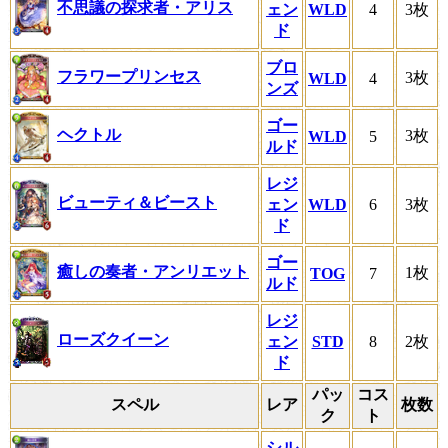
不思議の探求者・アリス
ェン
WLD
4
3枚
ド
ブロ
フラワープリンセス
3枚
WLD
4
ンズ
ゴー
ヘクトル
3枚
WLD
5
ルド
レジ
ビューティ＆ビースト
ェン
WLD
6
3枚
ド
ゴー
癒しの奏者・アンリエット
1枚
TOG
7
ルド
レジ
ローズクイーン
ェン
STD
8
2枚
ド
パッ
コス
スペル
レア
枚数
ク
ト
シル