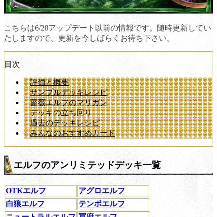
こちらは6/28アップデート以前の情報です。随時更新してい
たしますので、更新を今しばらくお待ち下さい。
目次
評価と概要
サンプルデッキレシピ
薔薇エルフのマリガン
デッキの立ち回り
過去のデッキレシピ
みんなのおすすめカード
エルフのアンリミテッドデッキ一覧
OTKエルフ
アグロエルフ
白狼エルフ
テンポエルフ
ニュートラルエルフ
冥府エルフ