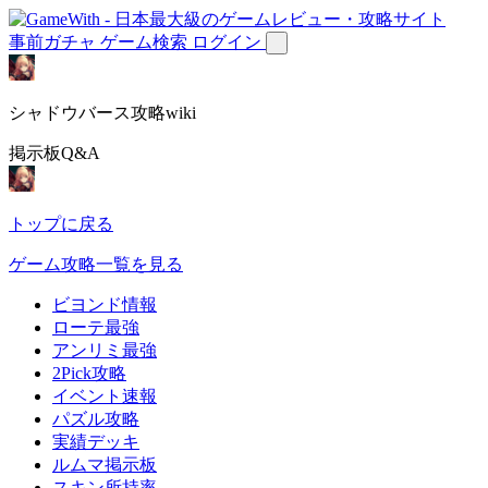
事前ガチャ
ゲーム検索
ログイン
シャドウバース攻略wiki
掲示板Q&A
トップに戻る
ゲーム攻略一覧を見る
ビヨンド情報
ローテ最強
アンリミ最強
2Pick攻略
イベント速報
パズル攻略
実績デッキ
ルムマ掲示板
スキン所持率