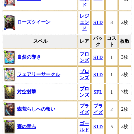
ド
レジ
ローズクイーン
ェン
STD
8
2枚
ド
パッ
コス
スペル
レア
枚数
ク
ト
ブロ
自然の導き
3枚
STD
1
ンズ
ブロ
フェアリーサークル
3枚
STD
1
ンズ
ブロ
対空射撃
3枚
SFL
1
ンズ
プラ
プラ
森荒らしへの報い
2枚
2
イズ
イズ
ゴー
森の意志
2枚
STD
5
ルド