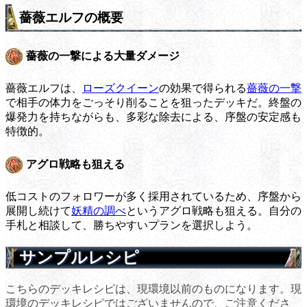
薔薇エルフの概要
薔薇の一撃による大量ダメージ
薔薇エルフは、
ローズクイーン
の効果で得られる
薔薇の一撃
で相手の体力をごっそり削ることを狙ったデッキだ。終盤の
爆発力を持ちながらも、多彩な除去による、序盤の安定感も
特徴的。
アグロ戦略も狙える
低コストのフォロワーが多く採用されているため、序盤から
展開し続けて
妖精の調べ
というアグロ戦略も狙える。自分の
手札と相談して、勝ちやすいプランを選択しよう。
サンプルレシピ
こちらのデッキレシピは、現環境以前のものになります。現
環境のデッキレシピではございませんので、ご注意くださ