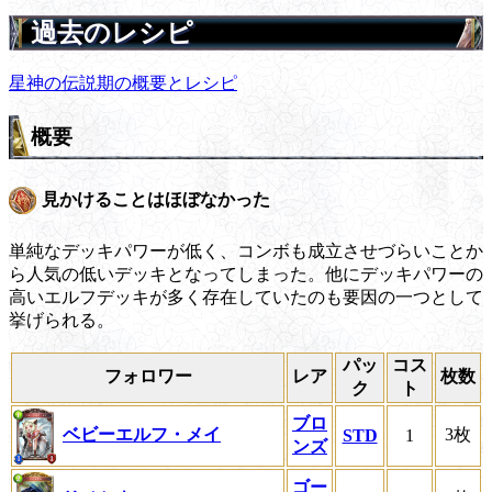
過去のレシピ
星神の伝説期の概要とレシピ
概要
見かけることはほぼなかった
単純なデッキパワーが低く、コンボも成立させづらいことか
ら人気の低いデッキとなってしまった。他にデッキパワーの
高いエルフデッキが多く存在していたのも要因の一つとして
挙げられる。
パッ
コス
フォロワー
レア
枚数
ク
ト
ブロ
ベビーエルフ・メイ
3枚
STD
1
ンズ
ゴー