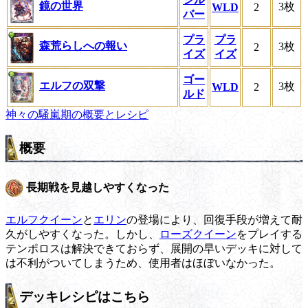
鏡の世界
3枚
WLD
2
バー
プラ
プラ
森荒らしへの報い
3枚
2
イズ
イズ
ゴー
エルフの双撃
3枚
WLD
2
ルド
神々の騒嵐期の概要とレシピ
概要
長期戦を見越しやすくなった
エルフクイーン
と
エリン
の登場により、回復手段が増えて耐
久がしやすくなった。しかし、
ローズクイーン
をプレイする
テンポロスは解決できておらず、展開の早いデッキに対して
は不利がついてしまうため、使用者はほぼいなかった。
デッキレシピはこちら