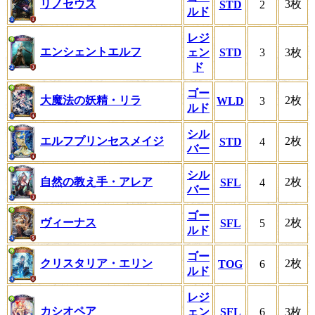
リノセウス
3枚
STD
2
ルド
レジ
エンシェントエルフ
ェン
STD
3
3枚
ド
ゴー
大魔法の妖精・リラ
2枚
WLD
3
ルド
シル
エルフプリンセスメイジ
2枚
STD
4
バー
シル
自然の教え手・アレア
2枚
SFL
4
バー
ゴー
ヴィーナス
2枚
SFL
5
ルド
ゴー
クリスタリア・エリン
2枚
TOG
6
ルド
レジ
カシオペア
ェン
SFL
6
3枚