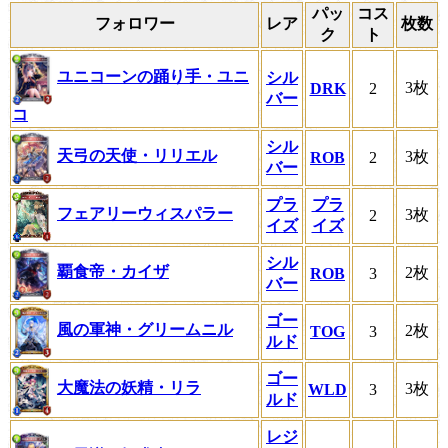
パッ
コス
フォロワー
レア
枚数
ク
ト
ユニコーンの踊り手・ユニ
シル
3枚
DRK
2
バー
コ
シル
天弓の天使・リリエル
3枚
ROB
2
バー
プラ
プラ
フェアリーウィスパラー
3枚
2
イズ
イズ
シル
覇食帝・カイザ
2枚
ROB
3
バー
ゴー
風の軍神・グリームニル
2枚
TOG
3
ルド
ゴー
大魔法の妖精・リラ
3枚
WLD
3
ルド
レジ