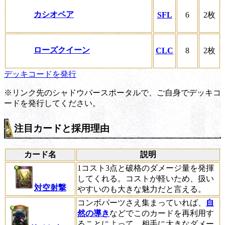
カシオペア
SFL
6
2枚
ローズクイーン
CLC
8
2枚
デッキコードを発行
※リンク先のシャドウバースポータルで、ご自身でデッキコ
ードを発行してください。
注目カードと採用理由
カード名
説明
1コスト3点と破格のダメージ量を発揮
してくれる。コストが軽いため、扱い
対空射撃
やすいのも大きな魅力だと言える。
コンボパーツさえ集まっていれば、
自
然の導き
などでこのカードを再利用す
ることによって、相手に大きなダメー