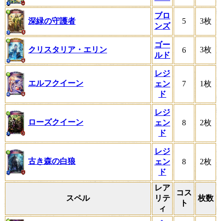
ブロ
深緑の守護者
5
3枚
ンズ
ゴー
クリスタリア・エリン
3枚
6
ルド
レジ
エルフクイーン
ェン
7
1枚
ド
レジ
ローズクイーン
ェン
8
2枚
ド
レジ
古き森の白狼
ェン
8
2枚
ド
レア
コス
スペル
リテ
枚数
ト
ィ