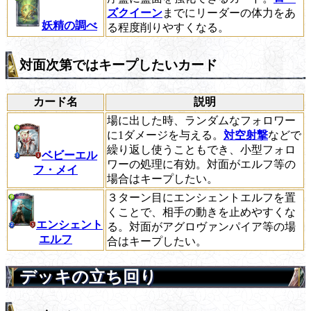
ズクイーン
までにリーダーの体力をあ
妖精の調べ
る程度削りやすくなる。
対面次第ではキープしたいカード
カード名
説明
場に出した時、ランダムなフォロワー
に1ダメージを与える。
対空射撃
などで
繰り返し使うこともでき、小型フォロ
ベビーエル
ワーの処理に有効。対面がエルフ等の
フ・メイ
場合はキープしたい。
３ターン目にエンシェントエルフを置
くことで、相手の動きを止めやすくな
エンシェント
る。対面がアグロヴァンパイア等の場
エルフ
合はキープしたい。
デッキの立ち回り