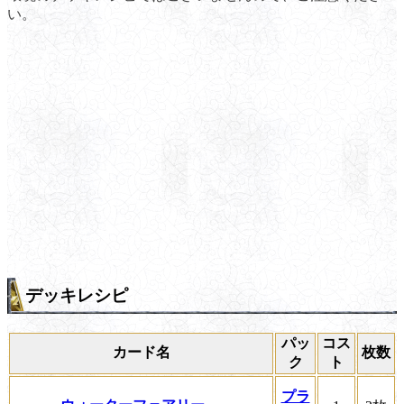
い。
デッキレシピ
パッ
コス
カード名
枚数
ク
ト
プラ