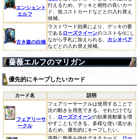
行えるため、デッキと相性の良いカー
エンシェント
ド。低コストカードなどとの入れ替え
エルフ
候補。
ラストワード効果により、デッキの要
である
ローズクイーン
のコストを0にし
ながら手札に加えられる。
カシオペア
古き森の白狼
などとの入れ替え候補。
薔薇エルフのマリガン
優先的にキープしたいカード
カード名
説明
フェアリーサークルは使用することで
次の動きを用意できる。それだけでな
く、
ローズクイーン
の効果発動量を増
フェアリーサ
やすこともできる。多様な使い道があ
ークル
るため、優先的にキープしたい。
序盤に盤面を強化できるカード。
ロー