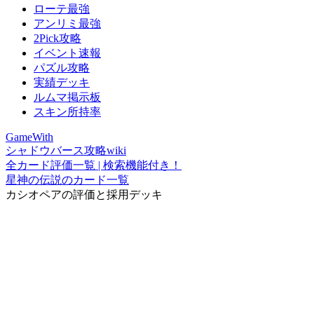
ローテ最強
アンリミ最強
2Pick攻略
イベント速報
パズル攻略
実績デッキ
ルムマ掲示板
スキン所持率
GameWith
シャドウバース攻略wiki
全カード評価一覧 | 検索機能付き！
星神の伝説のカード一覧
カシオペアの評価と採用デッキ