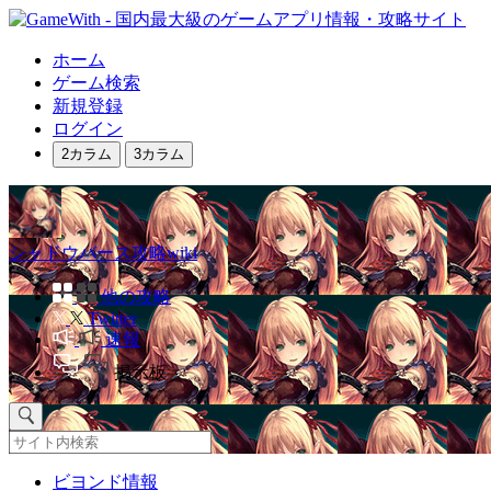
ホーム
ゲーム検索
新規登録
ログイン
2カラム
3カラム
シャドウバース攻略wiki
他の攻略
Twitter
速報
掲示板
ビヨンド情報