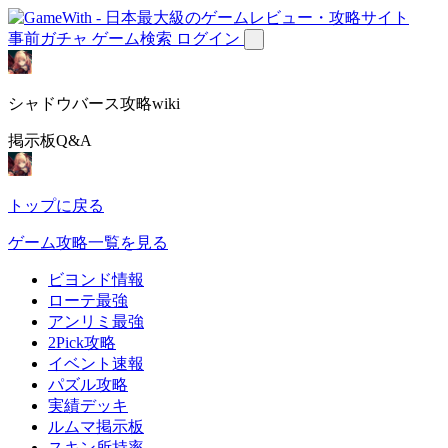
事前ガチャ
ゲーム検索
ログイン
シャドウバース攻略wiki
掲示板Q&A
トップに戻る
ゲーム攻略一覧を見る
ビヨンド情報
ローテ最強
アンリミ最強
2Pick攻略
イベント速報
パズル攻略
実績デッキ
ルムマ掲示板
スキン所持率