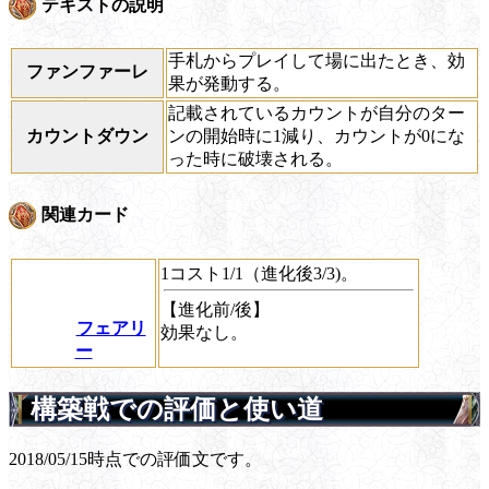
テキストの説明
手札からプレイして場に出たとき、効
ファンファーレ
果が発動する。
記載されているカウントが自分のター
カウントダウン
ンの開始時に1減り、カウントが0にな
った時に破壊される。
関連カード
1コスト1/1（進化後3/3)。
【進化前/後】
フェアリ
効果なし。
ー
構築戦での評価と使い道
2018/05/15時点での評価文です。