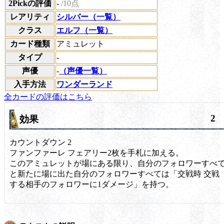
2Pickの評価
-
/10点
レアリティ
シルバー（一覧）
クラス
エルフ（一覧）
カード種類
アミュレット
タイプ
-
声優
-
（声優一覧）
入手方法
ワンダーランド
全カードの評価はこちら
2
効果
カウントダウン
2
ファンファーレ
フェアリー2枚を手札に加える。
このアミュレットが場にある限り、自分のフォロワーすべ
と新たに場に出た自分のフォロワーすべては「
交戦時
交戦
する相手のフォロワーに1ダメージ」を持つ。