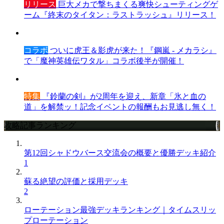
リリース
巨大メカで撃ちまくる爽快シューティングゲ
ーム『終末のタイタン：ラストラッシュ』リリース！
コラボ
ついに虎王＆影虎が来た！『鋼嵐 - メカラシ』
で「魔神英雄伝ワタル」コラボ後半が開催！
特集
『鈴蘭の剣』が2周年を迎え、新章「氷と血の
道」を解禁ッ！記念イベントの報酬もお見逃し無く！
攻略記事ランキング
第12回シャドウバース交流会の概要と優勝デッキ紹介
1
蘇る絶望の評価と採用デッキ
2
ローテーション最強デッキランキング｜タイムスリッ
プローテーション