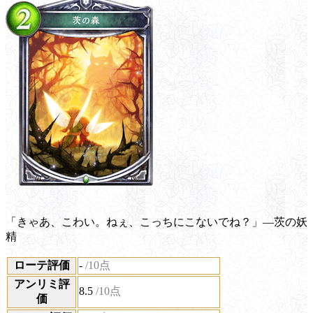
「きゃあ、こわい。ねぇ、こっちにこないでね？」―茨の妖
精
ローテ評価
-
/10点
アンリミ評
8.5
/10点
価