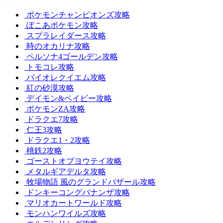
ポケモンチャンピオンズ攻略
ぽこあポケモン攻略
スプラレイダース攻略
時のオカリナ攻略
ペルソナ4ゴールデン攻略
トモコレ攻略
バイオレクイエム攻略
紅の砂漠攻略
デイモン&ベイビー攻略
ポケモンZA攻略
ドラクエ7攻略
仁王3攻略
ドラクエ1・2攻略
桃鉄2攻略
ゴーストオブヨウテイ攻略
メタルギアデルタ攻略
牧場物語 風のグランドバザール攻略
ドンキーコングバナンザ攻略
マリオカートワールド攻略
モンハンワイルズ攻略