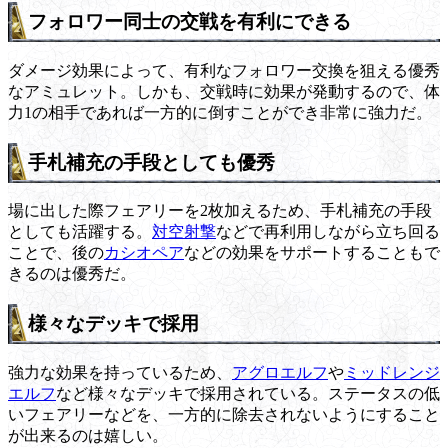
フォロワー同士の交戦を有利にできる
ダメージ効果によって、有利なフォロワー交換を狙える優秀
なアミュレット。しかも、交戦時に効果が発動するので、体
力1の相手であれば一方的に倒すことができ非常に強力だ。
手札補充の手段としても優秀
場に出した際フェアリーを2枚加えるため、手札補充の手段
としても活躍する。
対空射撃
などで再利用しながら立ち回る
ことで、後の
カシオペア
などの効果をサポートすることもで
きるのは優秀だ。
様々なデッキで採用
強力な効果を持っているため、
アグロエルフ
や
ミッドレンジ
エルフ
など様々なデッキで採用されている。ステータスの低
いフェアリーなどを、一方的に除去されないようにすること
が出来るのは嬉しい。