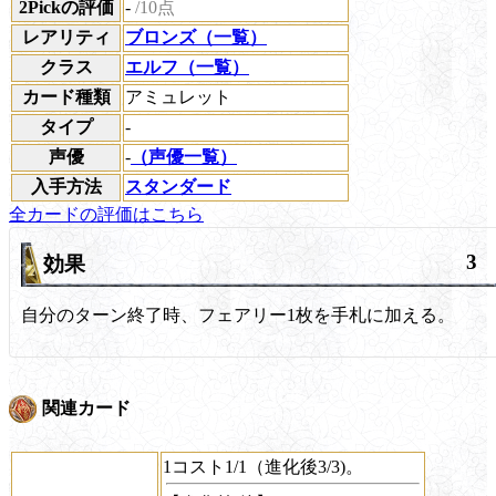
2Pickの評価
-
/10点
レアリティ
ブロンズ（一覧）
クラス
エルフ（一覧）
カード種類
アミュレット
タイプ
-
声優
-
（声優一覧）
入手方法
スタンダード
全カードの評価はこちら
3
効果
自分のターン終了時、フェアリー1枚を手札に加える。
関連カード
1コスト1/1（進化後3/3)。