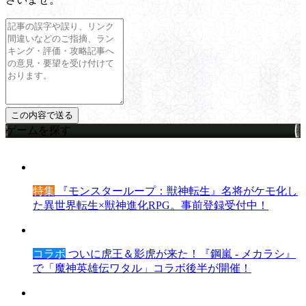
ゲームを探す
特集
『モンスターループ：獣神転生』名将がケモ化し
た異世界転生×獣神進化RPG。事前登録受付中！
コラボ
ついに虎王＆影虎が来た！『鋼嵐 - メカラシ』
で「魔神英雄伝ワタル」コラボ後半が開催！