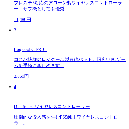
プレステ5対応のアローン製ワイヤレスコントローラ
ー。サブ機としても優秀。
11,480円
3
Logicool G F310r
コスパ抜群のロジクール製有線パッド。幅広いPCゲー
ムを手軽に楽しめます。
2,860円
4
DualSense ワイヤレスコントローラー
圧倒的な没入感を生むPS5純正ワイヤレスコントロー
ラー。