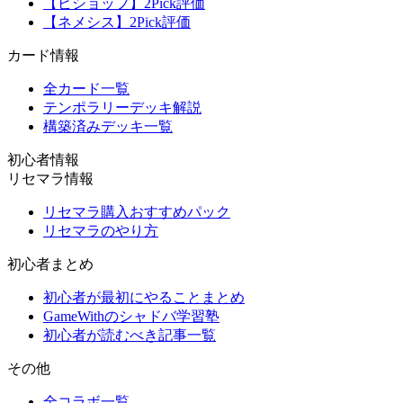
【ビショップ】2Pick評価
【ネメシス】2Pick評価
カード情報
全カード一覧
テンポラリーデッキ解説
構築済みデッキ一覧
初心者情報
リセマラ情報
リセマラ購入おすすめパック
リセマラのやり方
初心者まとめ
初心者が最初にやることまとめ
GameWithのシャドバ学習塾
初心者が読むべき記事一覧
その他
全コラボ一覧