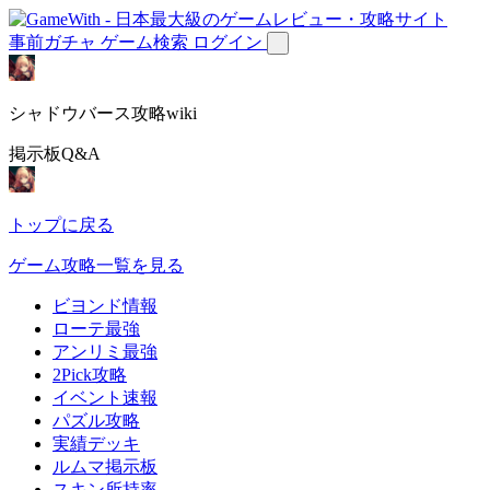
事前ガチャ
ゲーム検索
ログイン
シャドウバース攻略wiki
掲示板Q&A
トップに戻る
ゲーム攻略一覧を見る
ビヨンド情報
ローテ最強
アンリミ最強
2Pick攻略
イベント速報
パズル攻略
実績デッキ
ルムマ掲示板
スキン所持率