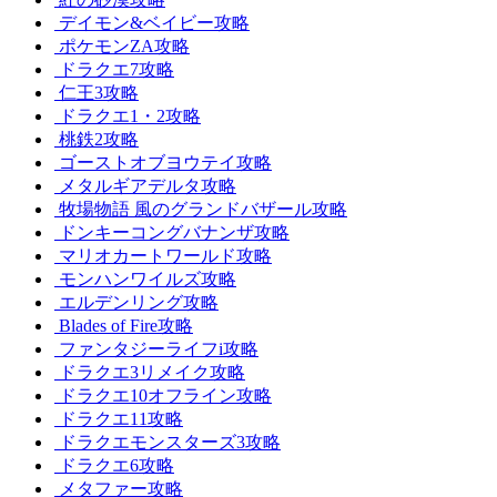
デイモン&ベイビー攻略
ポケモンZA攻略
ドラクエ7攻略
仁王3攻略
ドラクエ1・2攻略
桃鉄2攻略
ゴーストオブヨウテイ攻略
メタルギアデルタ攻略
牧場物語 風のグランドバザール攻略
ドンキーコングバナンザ攻略
マリオカートワールド攻略
モンハンワイルズ攻略
エルデンリング攻略
Blades of Fire攻略
ファンタジーライフi攻略
ドラクエ3リメイク攻略
ドラクエ10オフライン攻略
ドラクエ11攻略
ドラクエモンスターズ3攻略
ドラクエ6攻略
メタファー攻略