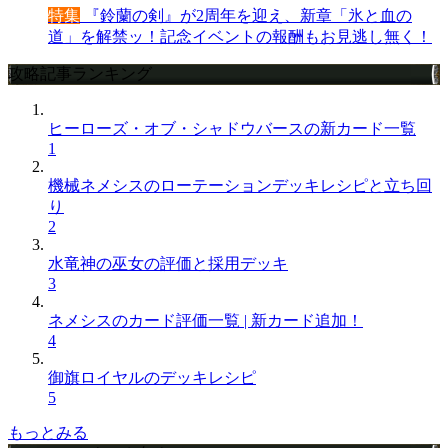
特集
『鈴蘭の剣』が2周年を迎え、新章「氷と血の
道」を解禁ッ！記念イベントの報酬もお見逃し無く！
攻略記事ランキング
ヒーローズ・オブ・シャドウバースの新カード一覧
1
機械ネメシスのローテーションデッキレシピと立ち回
り
2
水竜神の巫女の評価と採用デッキ
3
ネメシスのカード評価一覧 | 新カード追加！
4
御旗ロイヤルのデッキレシピ
5
もっとみる