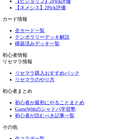
【ビショップ】2Pick評価
【ネメシス】2Pick評価
カード情報
全カード一覧
テンポラリーデッキ解説
構築済みデッキ一覧
初心者情報
リセマラ情報
リセマラ購入おすすめパック
リセマラのやり方
初心者まとめ
初心者が最初にやることまとめ
GameWithのシャドバ学習塾
初心者が読むべき記事一覧
その他
全コラボ一覧