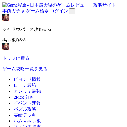
事前ガチャ
ゲーム検索
ログイン
シャドウバース攻略wiki
掲示板Q&A
トップに戻る
ゲーム攻略一覧を見る
ビヨンド情報
ローテ最強
アンリミ最強
2Pick攻略
イベント速報
パズル攻略
実績デッキ
ルムマ掲示板
スキン所持率