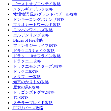
ゴーストオブヨウテイ攻略
メタルギアデルタ攻略
牧場物語 風のグランドバザール攻略
ドンキーコングバナンザ攻略
マリオカートワールド攻略
モンハンワイルズ攻略
エルデンリング攻略
Blades of Fire攻略
ファンタジーライフi攻略
ドラクエ3リメイク攻略
ドラクエ10オフライン攻略
ドラクエ11攻略
ドラクエモンスターズ3攻略
ドラクエ6攻略
メタファー攻略
知恵のかりもの攻略
魔女の泉R攻略
ドラゴンズドグマ2攻略
TGS攻略
ステラーブレイド攻略
FF7リバース攻略