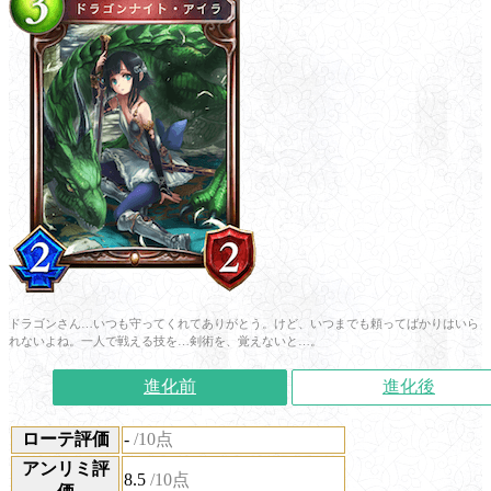
ドラゴンさん…いつも守ってくれてありがとう。けど、いつまでも頼ってばかりはいら
れないよね。一人で戦える技を…剣術を、覚えないと…。
進化前
進化後
ローテ評価
-
/10点
アンリミ評
8.5
/10点