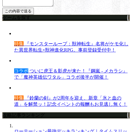
ゲームを探す
特集
『モンスターループ：獣神転生』名将がケモ化し
た異世界転生×獣神進化RPG。事前登録受付中！
コラボ
ついに虎王＆影虎が来た！『鋼嵐 - メカラシ』
で「魔神英雄伝ワタル」コラボ後半が開催！
特集
『鈴蘭の剣』が2周年を迎え、新章「氷と血の
道」を解禁ッ！記念イベントの報酬もお見逃し無く！
攻略記事ランキング
ローテーション最強デッキランキング｜タイムスリッ