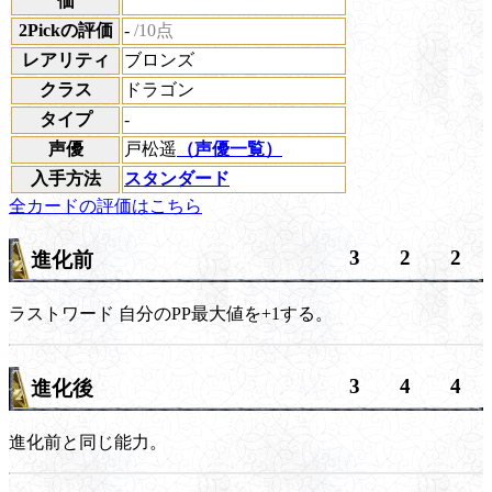
価
2Pickの評価
-
/10点
レアリティ
ブロンズ
クラス
ドラゴン
タイプ
-
声優
戸松遥
（声優一覧）
入手方法
スタンダード
全カードの評価はこちら
3
2
2
進化前
ラストワード
自分のPP最大値を+1する。
3
4
4
進化後
進化前と同じ能力。