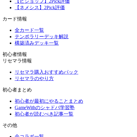
【ビショップ】2Pick評価
【ネメシス】2Pick評価
カード情報
全カード一覧
テンポラリーデッキ解説
構築済みデッキ一覧
初心者情報
リセマラ情報
リセマラ購入おすすめパック
リセマラのやり方
初心者まとめ
初心者が最初にやることまとめ
GameWithのシャドバ学習塾
初心者が読むべき記事一覧
その他
全コラボ一覧