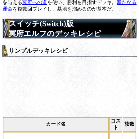
を与える
冥府への道
を使い、勝利を目指すデッキ。
新たなる
運命
を複数回プレイし、墓地を溜めるのが基本だ。
スイッチ(Switch)版
冥府エルフのデッキレシピ
サンプルデッキレシピ
コス
カード名
枚数
ト