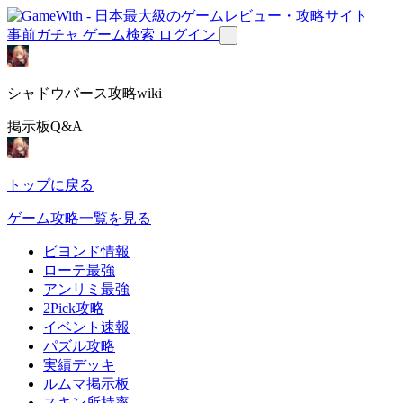
事前ガチャ
ゲーム検索
ログイン
シャドウバース攻略wiki
掲示板Q&A
トップに戻る
ゲーム攻略一覧を見る
ビヨンド情報
ローテ最強
アンリミ最強
2Pick攻略
イベント速報
パズル攻略
実績デッキ
ルムマ掲示板
スキン所持率