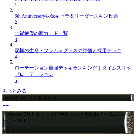
1
6th Anniversary収録キャラ＆リーダースキン投票
2
十禍絶傑の新カード一覧
3
双極の生命・フラム＝グラスの評価と採用デッキ
4
ローテーション最強デッキランキング｜タイムスリッ
プローテーション
5
もっとみる
GameWithからのお知らせ
【Amazon7月】おすすめ記事からよく買われているコントロ
ーラーTOP4
PR