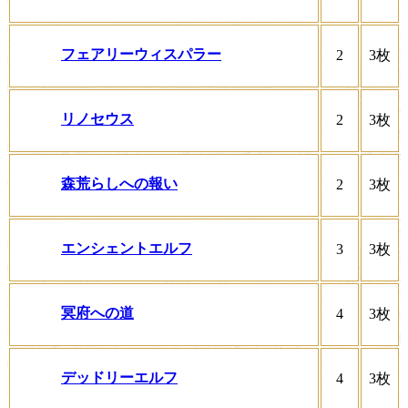
フェアリーウィスパラー
2
3枚
リノセウス
2
3枚
森荒らしへの報い
2
3枚
エンシェントエルフ
3
3枚
冥府への道
4
3枚
デッドリーエルフ
4
3枚