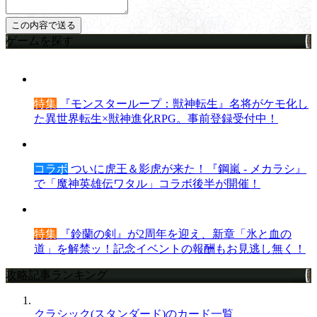
ゲームを探す
特集
『モンスターループ：獣神転生』名将がケモ化し
た異世界転生×獣神進化RPG。事前登録受付中！
コラボ
ついに虎王＆影虎が来た！『鋼嵐 - メカラシ』
で「魔神英雄伝ワタル」コラボ後半が開催！
特集
『鈴蘭の剣』が2周年を迎え、新章「氷と血の
道」を解禁ッ！記念イベントの報酬もお見逃し無く！
攻略記事ランキング
クラシック(スタンダード)のカード一覧