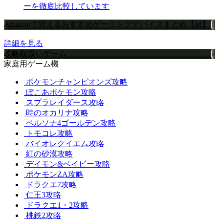
ーを徹底比較しています
Amazonで買えるおすすめゲーミングデバイスまとめ【ad】
詳細を見る
攻略取扱いゲーム
家庭用ゲーム機
ポケモンチャンピオンズ攻略
ぽこあポケモン攻略
スプラレイダース攻略
時のオカリナ攻略
ペルソナ4ゴールデン攻略
トモコレ攻略
バイオレクイエム攻略
紅の砂漠攻略
デイモン&ベイビー攻略
ポケモンZA攻略
ドラクエ7攻略
仁王3攻略
ドラクエ1・2攻略
桃鉄2攻略