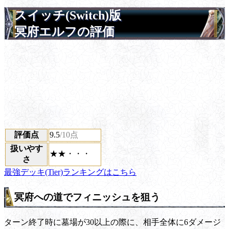
スイッチ(Switch)版
冥府エルフの評価
評価点
9.5
/10点
扱いやす
★★・・・
さ
最強デッキ(Tier)ランキングはこちら
冥府への道でフィニッシュを狙う
ターン終了時に墓場が30以上の際に、相手全体に6ダメージ