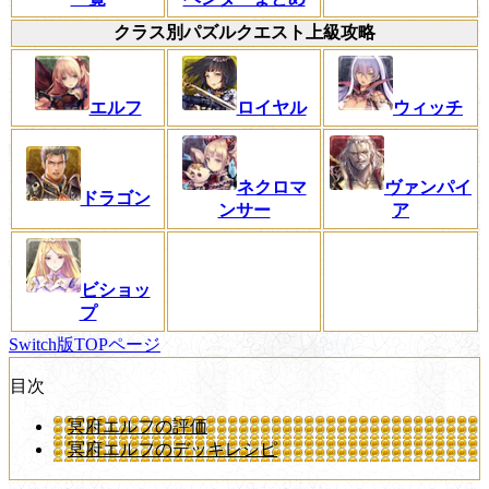
クラス別パズルクエスト上級攻略
エルフ
ロイヤル
ウィッチ
ネクロマ
ヴァンパイ
ドラゴン
ンサー
ア
ビショッ
プ
Switch版TOPページ
目次
冥府エルフの評価
冥府エルフのデッキレシピ