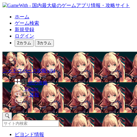
ホーム
ゲーム検索
新規登録
ログイン
2カラム
3カラム
シャドウバース攻略wiki
他の攻略
Twitter
速報
掲示板
ビヨンド情報