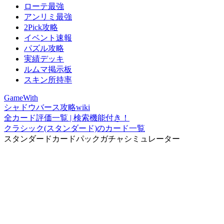
ローテ最強
アンリミ最強
2Pick攻略
イベント速報
パズル攻略
実績デッキ
ルムマ掲示板
スキン所持率
GameWith
シャドウバース攻略wiki
全カード評価一覧 | 検索機能付き！
クラシック(スタンダード)のカード一覧
スタンダードカードパックガチャシミュレーター