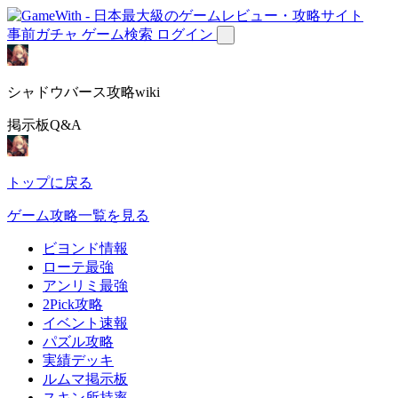
事前ガチャ
ゲーム検索
ログイン
シャドウバース攻略wiki
掲示板Q&A
トップに戻る
ゲーム攻略一覧を見る
ビヨンド情報
ローテ最強
アンリミ最強
2Pick攻略
イベント速報
パズル攻略
実績デッキ
ルムマ掲示板
スキン所持率