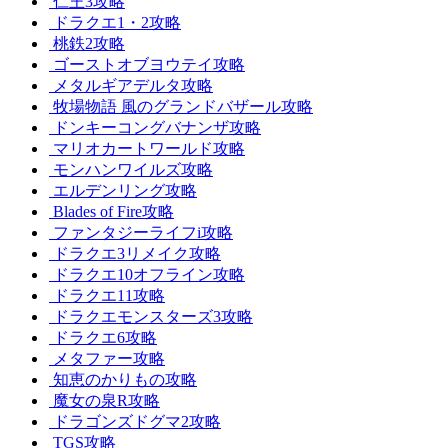
仁王3攻略
ドラクエ1・2攻略
桃鉄2攻略
ゴーストオブヨウテイ攻略
メタルギアデルタ攻略
牧場物語 風のグランドバザール攻略
ドンキーコングバナンザ攻略
マリオカートワールド攻略
モンハンワイルズ攻略
エルデンリング攻略
Blades of Fire攻略
ファンタジーライフi攻略
ドラクエ3リメイク攻略
ドラクエ10オフライン攻略
ドラクエ11攻略
ドラクエモンスターズ3攻略
ドラクエ6攻略
メタファー攻略
知恵のかりもの攻略
魔女の泉R攻略
ドラゴンズドグマ2攻略
TGS攻略