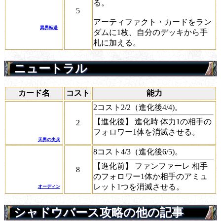
る。
5
アーティファクト・カードをラン
異界転送
ダムに1枚、自分のデッキから手
札に加える。
ニュートラル
カード名
コスト
能力
2コスト2/2（進化後4/4)。
【進化後】
進化時
体力1の相手の
2
フォロワー1体を消滅させる。
天界の尖兵
8コスト4/3（進化後6/5)。
【進化前】
ファンファーレ
相手
8
のフォロワー1体か相手のアミュ
レット1つを消滅させる。
オーディン
シャドウバース攻略の他の記事