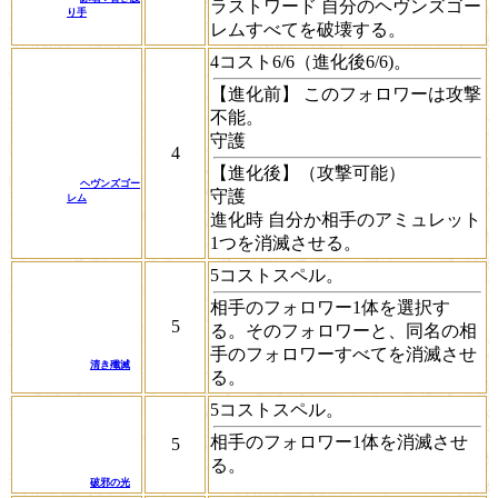
ラストワード
自分のヘヴンズゴー
り手
レムすべてを破壊する。
4コスト6/6（進化後6/6)。
【進化前】 このフォロワーは攻撃
不能。
守護
4
【進化後】（攻撃可能）
ヘヴンズゴー
守護
レム
進化時
自分か相手のアミュレット
1つを消滅させる。
5コストスペル。
相手のフォロワー1体を選択す
5
る。そのフォロワーと、同名の相
手のフォロワーすべてを消滅させ
清き殲滅
る。
5コストスペル。
相手のフォロワー1体を消滅させ
5
る。
破邪の光