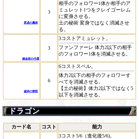
相手のフォロワー1体か相手のア
ミュレット1つをクレイゴーレム
3
に
変身
させる。
土の秘術
変身
ではなく消滅させ
変成の魔術
る。
3コストアミュレット。
ファンファーレ
体力2以下の相手
3
のフォロワー1体を消滅させる。
錬金術の代償
6コストスペル。
体力2以下の相手のフォロワーす
6
べてを消滅させる。
【土の秘術】体力2以下ではなく5
破砕の禁呪
以下を消滅させる。
ドラゴン
カード名
コスト
能力
3コスト5/6（進化後5/6)。