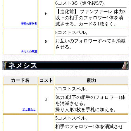
6コスト3/5（進化後5/7)。
【進化前】
ファンファーレ
体力3
6
以下の相手のフォロワー1体を消
滅させる。カードを1枚引く。
苦罰の審判者
8コストスペル。
お互いのフォロワーすべてを消滅
8
させる。
テミスの粛清
ネメシス
カード名
コスト
能力
3コストスペル。
体力3以下の相手のフォロワー1体
3
を消滅させる。
操り人形1枚を手札に加える。
すり替わり
5コストスペル。
相手のフォロワー1体を消滅させ