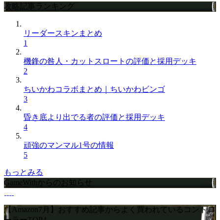
攻略記事ランキング
リーダースキンまとめ
1
機鋒の咎人・カットスロートの評価と採用デッキ
2
ちいかわコラボまとめ｜ちいかわビンゴ
3
昏き底より出でる者の評価と採用デッキ
4
頑強のマンマル1号の情報
5
もっとみる
GameWithからのお知らせ
【Amazon7月】おすすめ記事からよく買われているコントロ
ーラーTOP4