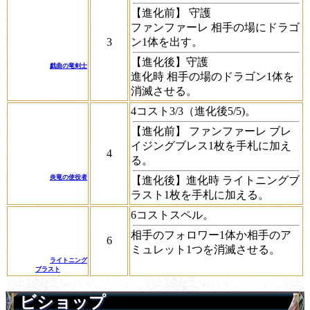
【進化前】
守護
ファンファーレ
相手の場にドラゴ
3
ン1体を出す。
【進化後】
守護
戯曲の竜剣士
進化時
相手の場のドラゴン1体を
消滅させる。
4コスト3/3（進化後5/5)。
【進化前】
ファンファーレ
ブレ
イジングブレス1枚を手札に加え
4
る。
炎竜の使役者
【進化後】
進化時
ライトニングブ
ラスト1枚を手札に加える。
6コストスペル。
相手のフォロワー1体か相手のア
6
ミュレット1つを消滅させる。
ライトニング
ブラスト
ビショップ