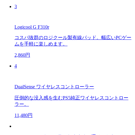
3
Logicool G F310r
コスパ抜群のロジクール製有線パッド。幅広いPCゲー
ムを手軽に楽しめます。
2,860円
4
DualSense ワイヤレスコントローラー
圧倒的な没入感を生むPS5純正ワイヤレスコントロー
ラー。
11,480円