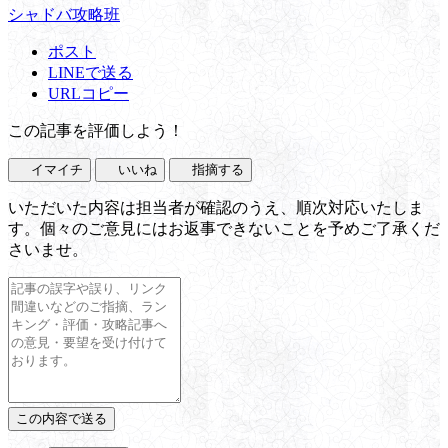
シャドバ攻略班
ポスト
LINEで送る
URLコピー
この記事を評価しよう！
イマイチ
いいね
指摘する
いただいた内容は担当者が確認のうえ、順次対応いたしま
す。個々のご意見にはお返事できないことを予めご了承くだ
さいませ。