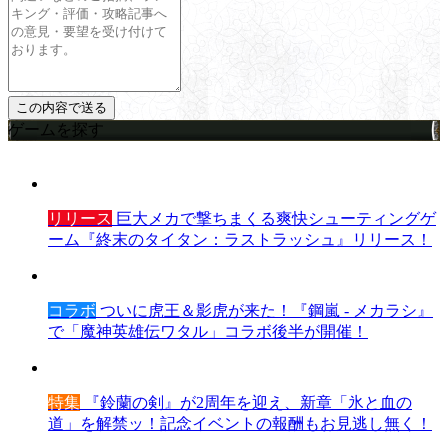
ゲームを探す
リリース
巨大メカで撃ちまくる爽快シューティングゲ
ーム『終末のタイタン：ラストラッシュ』リリース！
コラボ
ついに虎王＆影虎が来た！『鋼嵐 - メカラシ』
で「魔神英雄伝ワタル」コラボ後半が開催！
特集
『鈴蘭の剣』が2周年を迎え、新章「氷と血の
道」を解禁ッ！記念イベントの報酬もお見逃し無く！