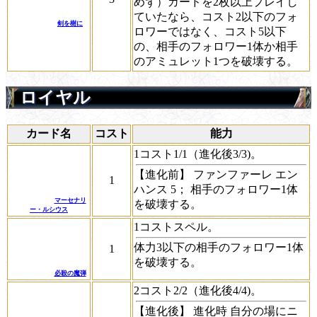
めず）カードを2枚以上プレイし
ていたなら、コスト2以下のフォ
剣を樹に
ロワーではなく、コスト5以下
の、相手のフォロワー1体か相手
のアミュレット1つを破壊する。
ロイヤル
カード名
コスト
能力
1コスト1/1（進化後3/3)。
【進化前】
ファンファーレ
エン
1
ハンス 5；
相手のフォロワー1体
マーセナリ
を破壊する。
ー・ルシウス
1コストスペル。
体力3以下の相手のフォロワー1体
1
を破壊する。
必殺の魔弾
2コスト2/2（進化後4/4)。
【進化後】
進化時
自分の場にニ