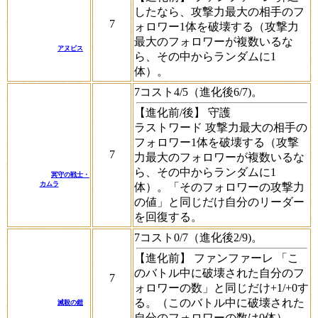
したなら、攻撃力最大の相手のフ
7
ォロワー1体を破壊する（攻撃力
最大のフォロワーが複数いるな
アヌビス
ら、その中からランダムに1
体）。
7コスト4/5（進化後6/7)。
【進化前/後】
守護
ラストワード
攻撃力最大の相手の
フォロワー1体を破壊する（攻撃
7
力最大のフォロワーが複数いるな
ら、その中からランダムに1
冥守の戦士・
カムラ
体）。「そのフォロワーの攻撃力
の値」と同じだけ自分のリーダー
を回復する。
7コスト0/7（進化後2/9)。
【進化前】
ファンファーレ
「こ
のバトル中に破壊された自分のフ
7
ォロワーの数」と同じだけ+1/+0す
る。（このバトル中に破壊された
滅殺の鎧
自分のフォロワーの数は0体）