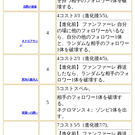
を持つ相手のフォロワー1体を破
壊する。
沈黙の使徒
4コスト3/3（進化後5/5)。
【進化前】
ファンファーレ
自分
の場に他のフォロワーがいるな
4
ら、自分の他のフォロワー1体
ネクロアサシ
と、ランダムな相手のフォロワー
ン
1体を破壊する。
4コスト2/3（進化後4/5)。
【進化前】
ファンファーレ
葬送
4
したなら、ランダムな相手のフォ
ロワー1体を破壊する。
冥河の案内人
5コストスペル。
相手のフォロワー1体を破壊す
5
る。
ネクロマンス 4；
ゾンビ1体を出
深淵への誘い
す。
7コスト5/5（進化後7/7)。
【進化前】
ファンファーレ
葬送