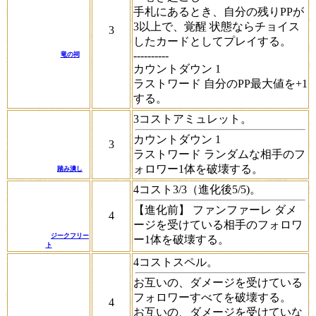
手札にあるとき、自分の残りPPが
3以上で、
覚醒
状態なら
チョイス
3
したカードとしてプレイする。
----------
竜の祠
カウントダウン
1
ラストワード
自分のPP最大値を+1
する。
3コストアミュレット。
カウントダウン
1
3
ラストワード
ランダムな相手のフ
ォロワー1体を破壊する。
踏み潰し
4コスト3/3（進化後5/5)。
【進化前】
ファンファーレ
ダメ
4
ージを受けている相手のフォロワ
ジークフリー
ー1体を破壊する。
ト
4コストスペル。
お互いの、ダメージを受けている
フォロワーすべてを破壊する。
4
お互いの、ダメージを受けていな