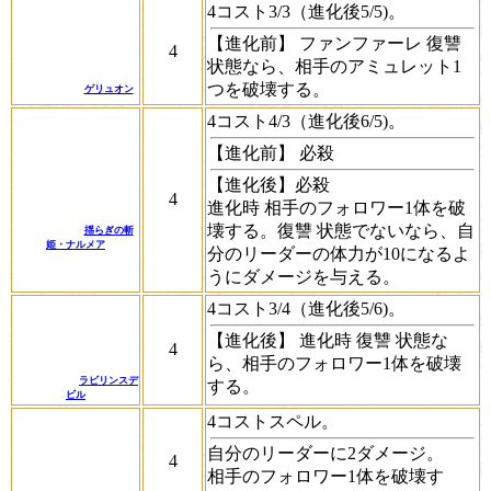
4コスト3/3（進化後5/5)。
【進化前】
ファンファーレ
復讐
4
状態なら、相手のアミュレット1
つを破壊する。
ゲリュオン
4コスト4/3（進化後6/5)。
【進化前】
必殺
【進化後】
必殺
4
進化時
相手のフォロワー1体を破
壊する。
復讐
状態でないなら、自
揺らぎの斬
姫・ナルメア
分のリーダーの体力が10になるよ
うにダメージを与える。
4コスト3/4（進化後5/6)。
【進化後】
進化時
復讐
状態な
4
ら、相手のフォロワー1体を破壊
ラビリンスデ
する。
ビル
4コストスペル。
自分のリーダーに2ダメージ。
4
相手のフォロワー1体を破壊す