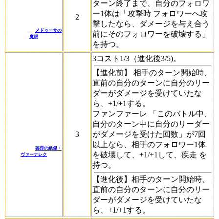
ターン終了まで、自分のフォロワ
ー1体は「
攻撃時
フォロワーへ攻
2
撃したなら、ダメージを与え合う
メドゥーサの
前にそのフォロワーを破壊する」
魔眼
を持つ。
3コスト1/3（進化後3/5)。
【進化前】 相手のターン開始時、
直前の自分のターンに自分のリー
ダーがダメージを受けていたな
ら、+1/+1する。
ファンファーレ
「このバトル中、
自分のターン中に自分のリーダー
3
がダメージを受けた回数」が7回
以上なら、相手のフォロワー1体
姦淫の絶傑・
を破壊して、+1/+1して、
疾走
を
ヴァーナレク
持つ。
【進化後】相手のターン開始時、
直前の自分のターンに自分のリー
ダーがダメージを受けていたな
ら、+1/+1する。