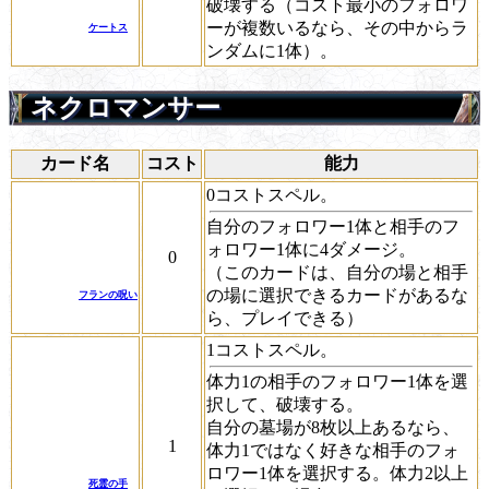
破壊する（コスト最小のフォロワ
ーが複数いるなら、その中からラ
ケートス
ンダムに1体）。
ネクロマンサー
カード名
コスト
能力
0コストスペル。
自分のフォロワー1体と相手のフ
ォロワー1体に4ダメージ。
0
（このカードは、自分の場と相手
の場に選択できるカードがあるな
フランの呪い
ら、プレイできる）
1コストスペル。
体力1の相手のフォロワー1体を選
択して、破壊する。
自分の墓場が8枚以上あるなら、
1
体力1ではなく好きな相手のフォ
ロワー1体を選択する。体力2以上
死霊の手