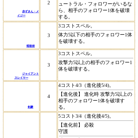
2
ュートラル・フォロワーがいるな
ら、相手のフォロワー1体を破壊
赤ずきん・メ
イジー
する。
3コストスペル。
体力5以下の相手のフォロワー1体
3
を破壊する。
暗殺術
3コストスペル。
攻撃力5以上の相手のフォロワー1
3
体を破壊する。
ジャイアント
スレイヤー
4コスト4/3（進化後5/4)。
【進化後】
進化時
攻撃力5以上の
4
相手のフォロワー1体を破壊す
る。
剣豪
5コスト3/4（進化後4/5)。
【進化前】
必殺
守護