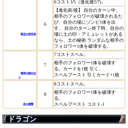
6コスト3/5（進化後5/7)。
【進化前/後】 自分のターン中、
相手のフォロワーが破壊されるた
び、自分の場にゾンビ1体を出
6
す。 自分のターン終了時、自分の
場に土の印・アミュレットがある
禁忌の研究者
なら、
土の秘術
ランダムな相手の
フォロワー1体を破壊する。
7コストスペル。
相手のフォロワー1体を破壊す
7
る。カードを1枚 引く。
精神の締め出
スペルブースト
引くカード+1枚
し
8コストスペル。
相手のフォロワー1体を破壊す
8
る。
スペルブースト
コスト-1
炎の握撃
ドラゴン