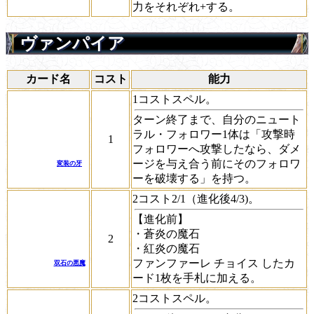
力をそれぞれ+する。
ヴァンパイア
カード名
コスト
能力
1コストスペル。
ターン終了まで、自分のニュート
ラル・フォロワー1体は「
攻撃時
1
フォロワーへ攻撃したなら、ダメ
ージを与え合う前にそのフォロワ
変装の牙
ーを破壊する」を持つ。
2コスト2/1（進化後4/3)。
【進化前】
・蒼炎の魔石
2
・紅炎の魔石
ファンファーレ
チョイス
したカ
双石の悪魔
ード1枚を手札に加える。
2コストスペル。