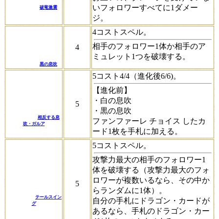
いフォロワーすべてに1ダメー
破竜激震
ジ。
4コストスペル。
相手のフォロワー1体か相手のア
4
ミュレット1つを破壊する。
黒の息吹
5コスト4/4（進化後6/6)。
【進化前】
・白の息吹
5
・黒の息吹
相反する息
ファンファーレ
チョイス
したカ
吹・ガルア
ード1枚を手札に加える。
5コストスペル。
攻撃力最大の相手のフォロワー1
体を破壊する（攻撃力最大のフォ
ロワーが複数いるなら、その中か
5
らランダムに1体）。
テールスイン
自分の手札にドラゴン・カードが
グ
あるなら、手札のドラゴン・カー