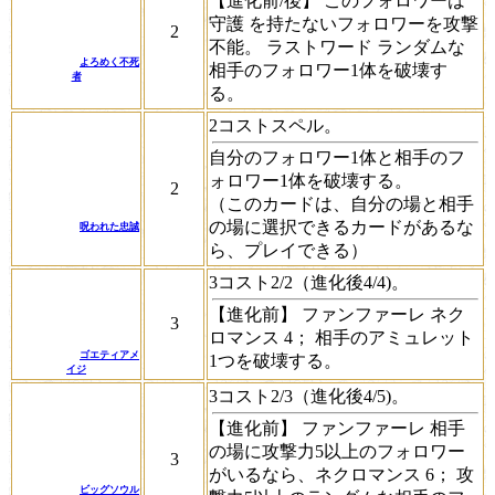
【進化前/後】 このフォロワーは
守護
を持たないフォロワーを攻撃
2
不能。
ラストワード
ランダムな
よろめく不死
相手のフォロワー1体を破壊す
者
る。
2コストスペル。
自分のフォロワー1体と相手のフ
ォロワー1体を破壊する。
2
（このカードは、自分の場と相手
の場に選択できるカードがあるな
呪われた忠誠
ら、プレイできる）
3コスト2/2（進化後4/4)。
【進化前】
ファンファーレ
ネク
3
ロマンス 4；
相手のアミュレット
ゴエティアメ
1つを破壊する。
イジ
3コスト2/3（進化後4/5)。
【進化前】
ファンファーレ
相手
の場に攻撃力5以上のフォロワー
3
がいるなら、
ネクロマンス 6；
攻
ビッグソウル