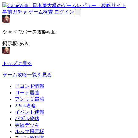
事前ガチャ
ゲーム検索
ログイン
シャドウバース攻略wiki
掲示板Q&A
トップに戻る
ゲーム攻略一覧を見る
ビヨンド情報
ローテ最強
アンリミ最強
2Pick攻略
イベント速報
パズル攻略
実績デッキ
ルムマ掲示板
スキン所持率