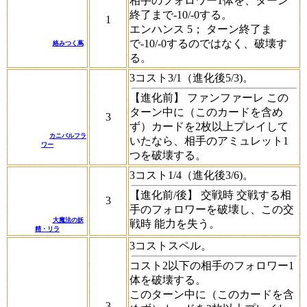
相手のフォロワー1体を、ターン
終了まで-10/-0する。
1
エンハンス 5；
ターン終了ま
で-10/-0するのではなく、破壊す
絡みつく蔦
る。
3コスト3/1（進化後5/3)。
【進化前】
ファンファーレ
この
ターン中に（このカードを含め
3
ず）カードを2枚以上プレイして
カニバルフラ
いたなら、相手のアミュレット1
ワー
つを破壊する。
3コスト1/4（進化後3/6)。
【進化前/後】
交戦時
交戦する相
3
手のフォロワーを破壊し、この
交
大魔法の妖
戦時
能力を失う。
精・リラ
3コストスペル。
コスト2以下の相手のフォロワー1
体を破壊する。
このターン中に（このカードを含
3