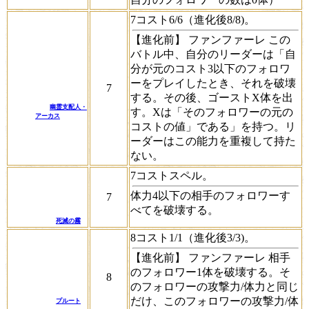
7コスト6/6（進化後8/8)。
【進化前】
ファンファーレ
この
バトル中、自分のリーダーは「自
分が元のコスト3以下のフォロワ
ーをプレイしたとき、それを破壊
7
する。その後、ゴーストX体を出
幽霊支配人・
す。Xは「そのフォロワーの元の
アーカス
コストの値」である」を持つ。リ
ーダーはこの能力を重複して持た
ない。
7コストスペル。
体力4以下の相手のフォロワーす
7
べてを破壊する。
死滅の霧
8コスト1/1（進化後3/3)。
【進化前】
ファンファーレ
相手
のフォロワー1体を破壊する。そ
8
のフォロワーの攻撃力/体力と同じ
だけ、このフォロワーの攻撃力/体
プルート