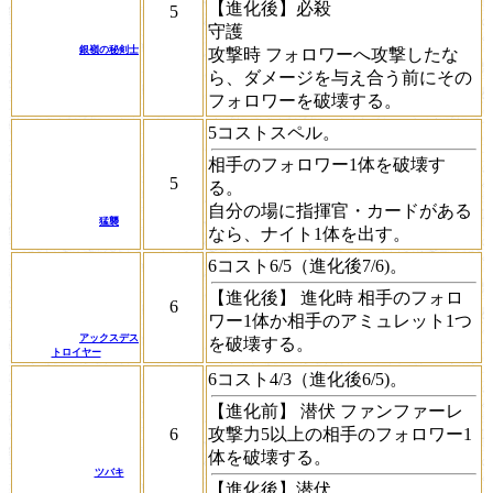
【進化後】
必殺
5
守護
銀嶺の秘剣士
攻撃時
フォロワーへ攻撃したな
ら、ダメージを与え合う前にその
フォロワーを破壊する。
5コストスペル。
相手のフォロワー1体を破壊す
5
る。
自分の場に指揮官・カードがある
猛襲
なら、ナイト1体を出す。
6コスト6/5（進化後7/6)。
【進化後】
進化時
相手のフォロ
6
ワー1体か相手のアミュレット1つ
アックスデス
を破壊する。
トロイヤー
6コスト4/3（進化後6/5)。
【進化前】
潜伏
ファンファーレ
6
攻撃力5以上の相手のフォロワー1
体を破壊する。
ツバキ
【進化後】
潜伏