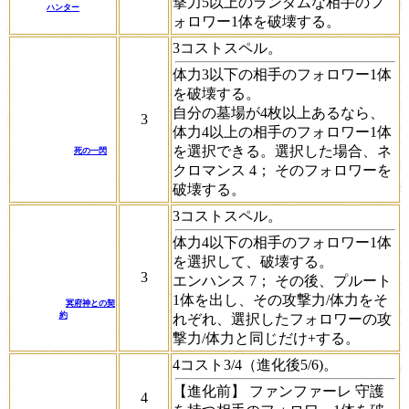
撃力5以上のランダムな相手のフ
ハンター
ォロワー1体を破壊する。
3コストスペル。
体力3以下の相手のフォロワー1体
を破壊する。
自分の墓場が4枚以上あるなら、
3
体力4以上の相手のフォロワー1体
を選択できる。選択した場合、
ネ
死の一閃
クロマンス 4；
そのフォロワーを
破壊する。
3コストスペル。
体力4以下の相手のフォロワー1体
を選択して、破壊する。
3
エンハンス 7；
その後、プルート
1体を出し、その攻撃力/体力をそ
冥府神との契
約
れぞれ、選択したフォロワーの攻
撃力/体力と同じだけ+する。
4コスト3/4（進化後5/6)。
【進化前】
ファンファーレ
守護
4