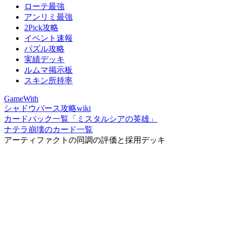
ローテ最強
アンリミ最強
2Pick攻略
イベント速報
パズル攻略
実績デッキ
ルムマ掲示板
スキン所持率
GameWith
シャドウバース攻略wiki
カードパック一覧「ミスタルシアの英雄」
ナテラ崩壊のカード一覧
アーティファクトの同調の評価と採用デッキ