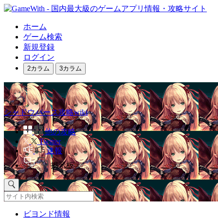
ホーム
ゲーム検索
新規登録
ログイン
2カラム
3カラム
シャドウバース攻略wiki
他の攻略
Twitter
速報
掲示板
ビヨンド情報