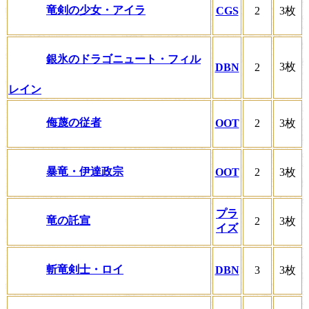
竜剣の少女・アイラ
CGS
2
3枚
銀氷のドラゴニュート・フィル
3枚
DBN
2
レイン
侮蔑の従者
OOT
2
3枚
暴竜・伊達政宗
OOT
2
3枚
プラ
竜の託宣
2
3枚
イズ
斬竜剣士・ロイ
DBN
3
3枚