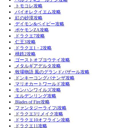
トモコレ攻略
バイオレクイエム攻略
紅の砂漠攻略
デイモン&ベイビー攻略
ポケモンZA攻略
ドラクエ7攻略
仁王3攻略
ドラクエ1・2攻略
桃鉄2攻略
ゴーストオブヨウテイ攻略
メタルギアデルタ攻略
牧場物語 風のグランドバザール攻略
ドンキーコングバナンザ攻略
マリオカートワールド攻略
モンハンワイルズ攻略
エルデンリング攻略
Blades of Fire攻略
ファンタジーライフi攻略
ドラクエ3リメイク攻略
ドラクエ10オフライン攻略
ドラクエ11攻略