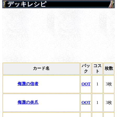
デッキレシピ
パッ
コス
カード名
枚数
ク
ト
侮蔑の信者
OOT
1
3枚
侮蔑の炎爪
OOT
1
3枚