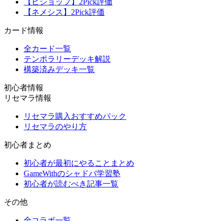
【ビショップ】2Pick評価
【ネメシス】2Pick評価
カード情報
全カード一覧
テンポラリーデッキ解説
構築済みデッキ一覧
初心者情報
リセマラ情報
リセマラ購入おすすめパック
リセマラのやり方
初心者まとめ
初心者が最初にやることまとめ
GameWithのシャドバ学習塾
初心者が読むべき記事一覧
その他
全コラボ一覧