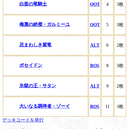
白亜の竜騎士
OOT
4
3枚
侮蔑の絶傑・ガルミーユ
OOT
5
3枚
忌まわしき紫竜
ALT
6
2枚
ポセイドン
BOS
8
3枚
氷獄の王・サタン
ALT
9
2枚
大いなる調停者・ゾーイ
BOS
11
3枚
デッキコードを発行