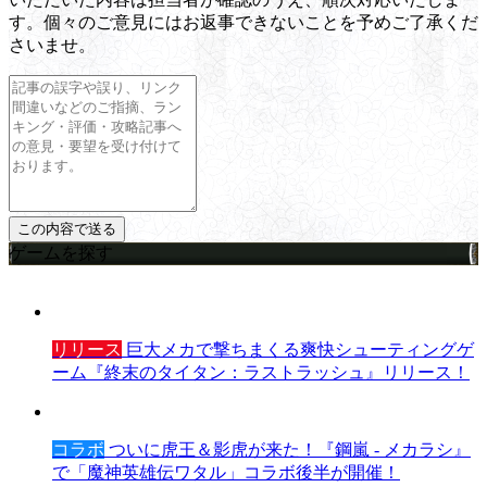
す。個々のご意見にはお返事できないことを予めご了承くだ
さいませ。
ゲームを探す
リリース
巨大メカで撃ちまくる爽快シューティングゲ
ーム『終末のタイタン：ラストラッシュ』リリース！
コラボ
ついに虎王＆影虎が来た！『鋼嵐 - メカラシ』
で「魔神英雄伝ワタル」コラボ後半が開催！