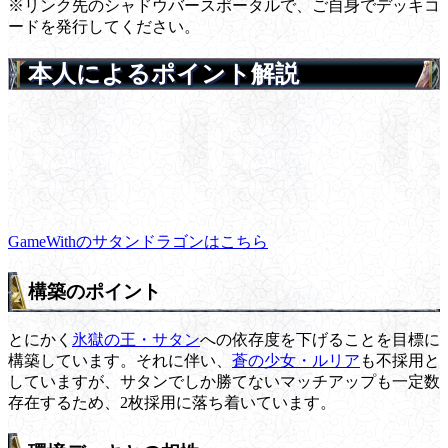
※リンク先のシャドウバースポータルで、ご自身でデッキコ
ードを発行してください。
本人によるポイント解説
GameWithのサタンドラゴンはこちら
構築のポイント
とにかく
氷獄の王・サタン
への依存度を下げることを目標に
構築しています。それに伴い、
蒼の少女・ルリア
も不採用と
していますが、サタンでしか勝てないマッチアップも一定数
存在するため、2枚採用に落ち着いています。