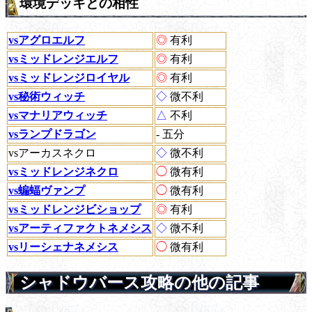
環境デッキとの相性
vsアグロエルフ
◎
有利
vsミッドレンジエルフ
◎
有利
vsミッドレンジロイヤル
◎
有利
vs秘術ウィッチ
◇
微不利
vsマナリアウィッチ
△
不利
vsランプドラゴン
- 五分
vsアーカスネクロ
◇
微不利
vsミッドレンジネクロ
◯
微有利
vs蝙蝠ヴァンプ
◯
微有利
vsミッドレンジビショップ
◎
有利
vsアーティファクトネメシス
◇
微不利
vsリーシェナネメシス
◯
微有利
シャドウバース攻略の他の記事