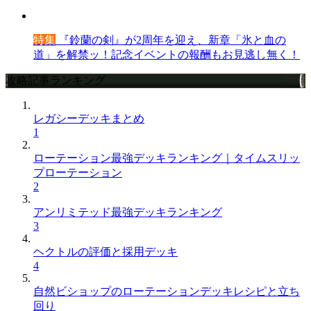
特集
『鈴蘭の剣』が2周年を迎え、新章「氷と血の
道」を解禁ッ！記念イベントの報酬もお見逃し無く！
攻略記事ランキング
レガシーデッキまとめ
1
ローテーション最強デッキランキング｜タイムスリッ
プローテーション
2
アンリミテッド最強デッキランキング
3
ヘクトルの評価と採用デッキ
4
自然ビショップのローテーションデッキレシピと立ち
回り