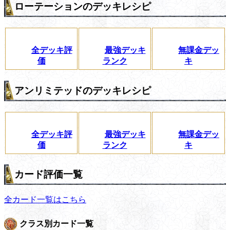
ローテーションのデッキレシピ
全デッキ評
最強デッキ
無課金デッ
価
ランク
キ
アンリミテッドのデッキレシピ
全デッキ評
最強デッキ
無課金デッ
価
ランク
キ
カード評価一覧
全カード一覧はこちら
クラス別カード一覧