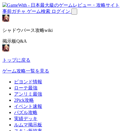
事前ガチャ
ゲーム検索
ログイン
シャドウバース攻略wiki
掲示板Q&A
トップに戻る
ゲーム攻略一覧を見る
ビヨンド情報
ローテ最強
アンリミ最強
2Pick攻略
イベント速報
パズル攻略
実績デッキ
ルムマ掲示板
スキン所持率