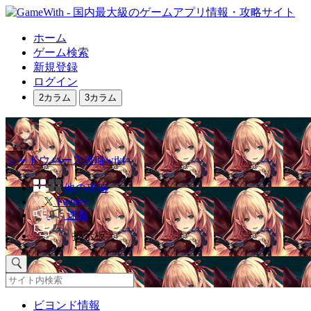
ホーム
ゲーム検索
新規登録
ログイン
2カラム
3カラム
シャドウバース攻略wiki
他の攻略
Twitter
速報
掲示板
ビヨンド情報