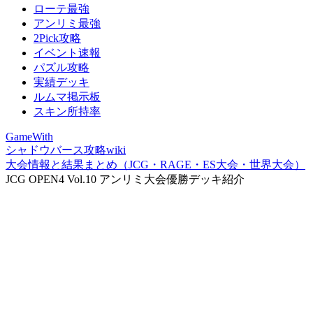
ローテ最強
アンリミ最強
2Pick攻略
イベント速報
パズル攻略
実績デッキ
ルムマ掲示板
スキン所持率
GameWith
シャドウバース攻略wiki
大会情報と結果まとめ（JCG・RAGE・ES大会・世界大会）
JCG OPEN4 Vol.10 アンリミ大会優勝デッキ紹介