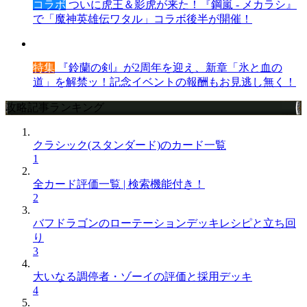
コラボ
ついに虎王＆影虎が来た！『鋼嵐 - メカラシ』
で「魔神英雄伝ワタル」コラボ後半が開催！
特集
『鈴蘭の剣』が2周年を迎え、新章「氷と血の
道」を解禁ッ！記念イベントの報酬もお見逃し無く！
攻略記事ランキング
クラシック(スタンダード)のカード一覧
1
全カード評価一覧 | 検索機能付き！
2
バフドラゴンのローテーションデッキレシピと立ち回
り
3
大いなる調停者・ゾーイの評価と採用デッキ
4