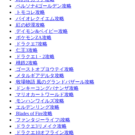
ペルソナ4ゴールデン攻略
トモコレ攻略
バイオレクイエム攻略
紅の砂漠攻略
デイモン&ベイビー攻略
ポケモンZA攻略
ドラクエ7攻略
仁王3攻略
ドラクエ1・2攻略
桃鉄2攻略
ゴーストオブヨウテイ攻略
メタルギアデルタ攻略
牧場物語 風のグランドバザール攻略
ドンキーコングバナンザ攻略
マリオカートワールド攻略
モンハンワイルズ攻略
エルデンリング攻略
Blades of Fire攻略
ファンタジーライフi攻略
ドラクエ3リメイク攻略
ドラクエ10オフライン攻略