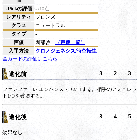
価
2Pickの評価
-
/10点
レアリティ
ブロンズ
クラス
ニュートラル
タイプ
-
声優
園部啓一
（声優一覧）
入手方法
クロノジェネシス/時空転生
全カードの評価はこちら
3
2
3
進化前
ファンファーレ
エンハンス 7;
+2/+1する。相手のアミュレッ
ト1つを破壊する。
3
4
5
進化後
効果なし