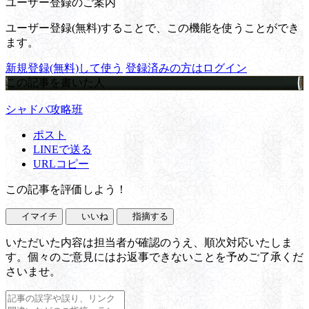
ユーザー登録のご案内
ユーザー登録(無料)することで、この機能を使うことができ
ます。
新規登録(無料)して使う
登録済みの方はログイン
この記事を書いた人
シャドバ攻略班
ポスト
LINEで送る
URLコピー
この記事を評価しよう！
イマイチ
いいね
指摘する
いただいた内容は担当者が確認のうえ、順次対応いたしま
す。個々のご意見にはお返事できないことを予めご了承くだ
さいませ。