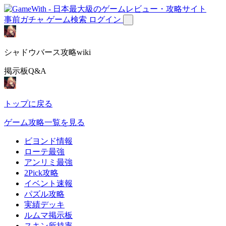
事前ガチャ
ゲーム検索
ログイン
シャドウバース攻略wiki
掲示板Q&A
トップに戻る
ゲーム攻略一覧を見る
ビヨンド情報
ローテ最強
アンリミ最強
2Pick攻略
イベント速報
パズル攻略
実績デッキ
ルムマ掲示板
スキン所持率