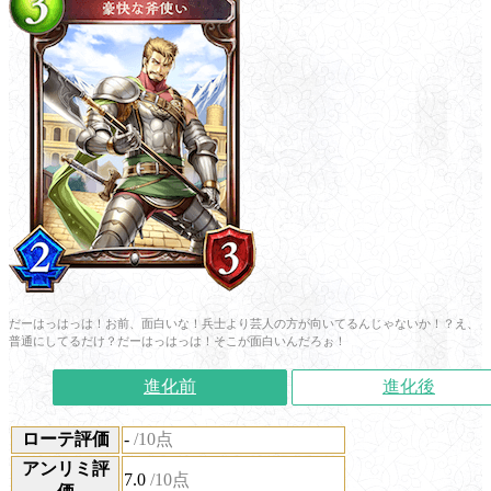
だーはっはっは！お前、面白いな！兵士より芸人の方が向いてるんじゃないか！？え、
普通にしてるだけ？だーはっはっは！そこが面白いんだろぉ！
進化前
進化後
ローテ評価
-
/10点
アンリミ評
7.0
/10点