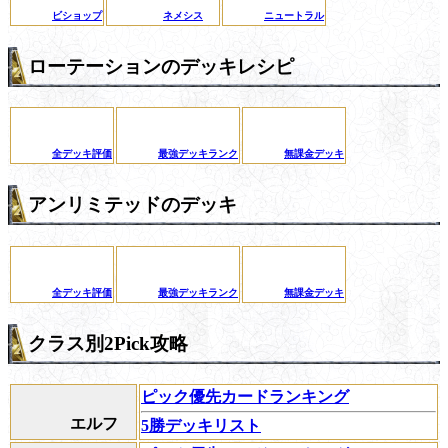
ビショップ
ネメシス
ニュートラル
ローテーションのデッキレシピ
全デッキ評価
最強デッキランク
無課金デッキ
アンリミテッドのデッキ
全デッキ評価
最強デッキランク
無課金デッキ
クラス別2Pick攻略
ピック優先カードランキング
エルフ
5勝デッキリスト