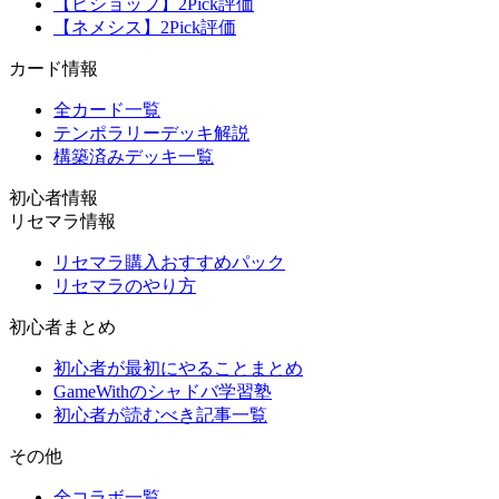
【ビショップ】2Pick評価
【ネメシス】2Pick評価
カード情報
全カード一覧
テンポラリーデッキ解説
構築済みデッキ一覧
初心者情報
リセマラ情報
リセマラ購入おすすめパック
リセマラのやり方
初心者まとめ
初心者が最初にやることまとめ
GameWithのシャドバ学習塾
初心者が読むべき記事一覧
その他
全コラボ一覧