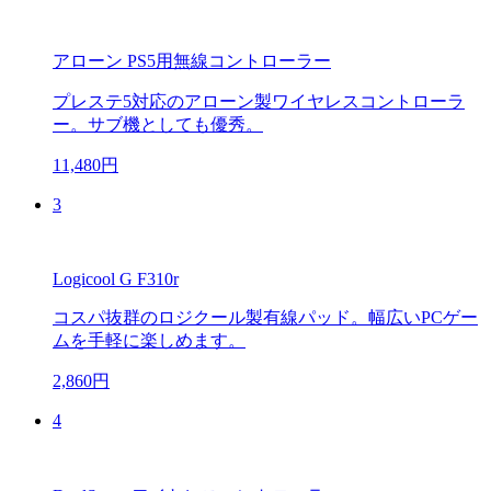
アローン PS5用無線コントローラー
プレステ5対応のアローン製ワイヤレスコントローラ
ー。サブ機としても優秀。
11,480円
3
Logicool G F310r
コスパ抜群のロジクール製有線パッド。幅広いPCゲー
ムを手軽に楽しめます。
2,860円
4