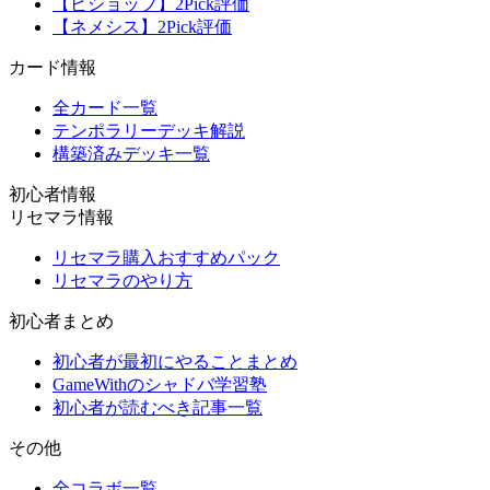
【ビショップ】2Pick評価
【ネメシス】2Pick評価
カード情報
全カード一覧
テンポラリーデッキ解説
構築済みデッキ一覧
初心者情報
リセマラ情報
リセマラ購入おすすめパック
リセマラのやり方
初心者まとめ
初心者が最初にやることまとめ
GameWithのシャドバ学習塾
初心者が読むべき記事一覧
その他
全コラボ一覧