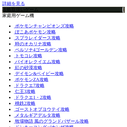
詳細を見る
攻略取扱いゲーム
家庭用ゲーム機
ポケモンチャンピオンズ攻略
ぽこあポケモン攻略
スプラレイダース攻略
時のオカリナ攻略
ペルソナ4ゴールデン攻略
トモコレ攻略
バイオレクイエム攻略
紅の砂漠攻略
デイモン&ベイビー攻略
ポケモンZA攻略
ドラクエ7攻略
仁王3攻略
ドラクエ1・2攻略
桃鉄2攻略
ゴーストオブヨウテイ攻略
メタルギアデルタ攻略
牧場物語 風のグランドバザール攻略