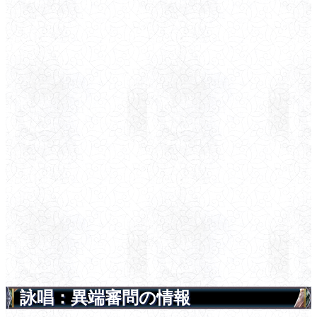
詠唱：異端審問の情報