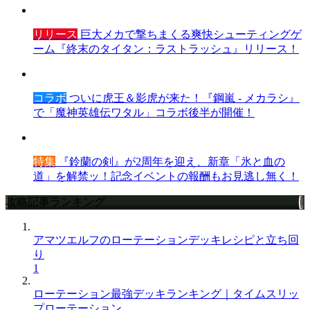
リリース
巨大メカで撃ちまくる爽快シューティングゲ
ーム『終末のタイタン：ラストラッシュ』リリース！
コラボ
ついに虎王＆影虎が来た！『鋼嵐 - メカラシ』
で「魔神英雄伝ワタル」コラボ後半が開催！
特集
『鈴蘭の剣』が2周年を迎え、新章「氷と血の
道」を解禁ッ！記念イベントの報酬もお見逃し無く！
攻略記事ランキング
アマツエルフのローテーションデッキレシピと立ち回
り
1
ローテーション最強デッキランキング｜タイムスリッ
プローテーション