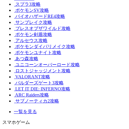
スプラ3攻略
ポケモンSV攻略
バイオハザードRE4攻略
サンブレイク攻略
ブレスオブザワイルド攻略
ポケモン剣盾攻略
アルセウス攻略
ポケモンダイパリメイク攻略
ポケモンユナイト攻略
あつ森攻略
ユニコーンオーバーロード攻略
ロストジャッジメント攻略
VALORANT攻略
バルダーズゲート3攻略
LET IT DIE: INFERNO攻略
ARC Raiders攻略
サブノーティカ2攻略
一覧を見る
スマホゲーム