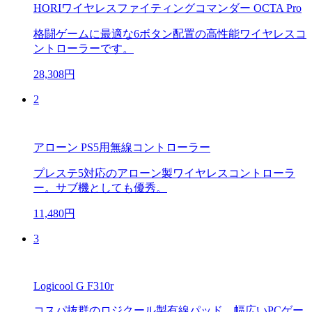
HORIワイヤレスファイティングコマンダー OCTA Pro
格闘ゲームに最適な6ボタン配置の高性能ワイヤレスコ
ントローラーです。
28,308円
2
アローン PS5用無線コントローラー
プレステ5対応のアローン製ワイヤレスコントローラ
ー。サブ機としても優秀。
11,480円
3
Logicool G F310r
コスパ抜群のロジクール製有線パッド。幅広いPCゲー