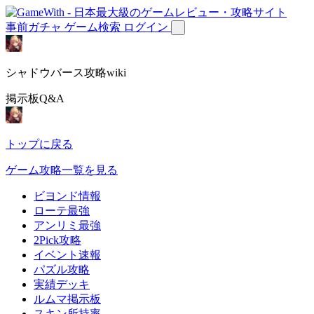
事前ガチャ
ゲーム検索
ログイン
シャドウバース攻略wiki
掲示板Q&A
トップに戻る
ゲーム攻略一覧を見る
ビヨンド情報
ローテ最強
アンリミ最強
2Pick攻略
イベント速報
パズル攻略
実績デッキ
ルムマ掲示板
スキン所持率