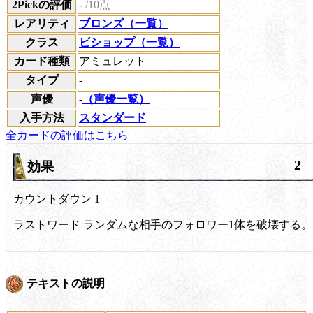
2Pickの評価
-
/10点
レアリティ
ブロンズ（一覧）
クラス
ビショップ（一覧）
カード種類
アミュレット
タイプ
-
声優
-
（声優一覧）
入手方法
スタンダード
全カードの評価はこちら
2
効果
カウントダウン
1
ラストワード
ランダムな相手のフォロワー1体を破壊する。
テキストの説明