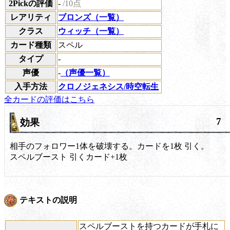
2Pickの評価
-
/10点
レアリティ
ブロンズ（一覧）
クラス
ウィッチ（一覧）
カード種類
スペル
タイプ
-
声優
-
（声優一覧）
入手方法
クロノジェネシス/時空転生
全カードの評価はこちら
7
効果
相手のフォロワー1体を破壊する。カードを1枚 引く。
スペルブースト
引くカード+1枚
テキストの説明
スペルブーストを持つカードが手札に