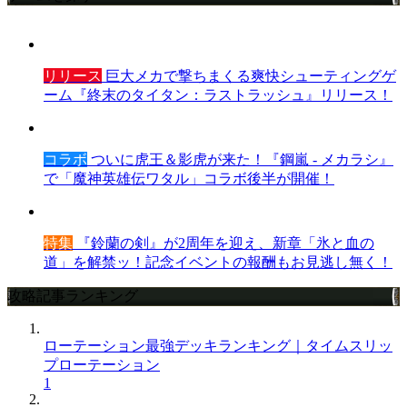
リリース
巨大メカで撃ちまくる爽快シューティングゲ
ーム『終末のタイタン：ラストラッシュ』リリース！
コラボ
ついに虎王＆影虎が来た！『鋼嵐 - メカラシ』
で「魔神英雄伝ワタル」コラボ後半が開催！
特集
『鈴蘭の剣』が2周年を迎え、新章「氷と血の
道」を解禁ッ！記念イベントの報酬もお見逃し無く！
攻略記事ランキング
ローテーション最強デッキランキング｜タイムスリッ
プローテーション
1