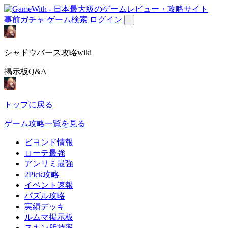
事前ガチャ
ゲーム検索
ログイン
シャドウバース攻略wiki
掲示板Q&A
トップに戻る
ゲーム攻略一覧を見る
ビヨンド情報
ローテ最強
アンリミ最強
2Pick攻略
イベント速報
パズル攻略
実績デッキ
ルムマ掲示板
スキン所持率