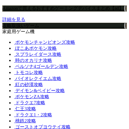
Amazonで買えるおすすめゲーミングデバイスまとめ【ad】
詳細を見る
攻略取扱いゲーム
家庭用ゲーム機
ポケモンチャンピオンズ攻略
ぽこあポケモン攻略
スプラレイダース攻略
時のオカリナ攻略
ペルソナ4ゴールデン攻略
トモコレ攻略
バイオレクイエム攻略
紅の砂漠攻略
デイモン&ベイビー攻略
ポケモンZA攻略
ドラクエ7攻略
仁王3攻略
ドラクエ1・2攻略
桃鉄2攻略
ゴーストオブヨウテイ攻略