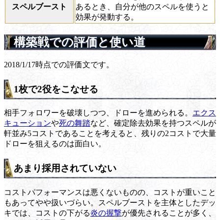
スペルブースト
あるとき、自分が他のスペルを使うと
効果が発動する。
構築戦での評価と使い道
2018/1/17時点での評価文です。
1枚で2役をこなせる
相手フォロワーを破壊しつつ、ドローを進められる。
エクス
キューション
や
死の舞踏
など、確定除去効果を持つスペルが
軒並み5コストであることを考えると、残りの2コストで大量
ドローを狙えるのは面白い。
あまり採用されていない
コストパフォーマンスは悪くないものの、コストが重いこと
もあってやや扱いづらい。スペルブーストを主体としたデッ
キでは、コストの下がる
炎の握撃
が優先されることが多く、