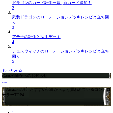
ドラゴンのカード評価一覧 | 新カード追加！
2
武装ドラゴンのローテーションデッキレシピと立ち回
り
3
アテナの評価と採用デッキ
4
チェスウィッチのローテーションデッキレシピと立ち
回り
5
もっとみる
GameWithからのお知らせ
【Amazon7月】おすすめ記事からよく買われているコントロ
ーラーTOP4
PR
1