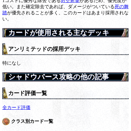
1コストに優秀な除去である
対空射撃
があるため、優先度が
低い。また確定除去であれば、ダメージがついている
死の舞
踏
が優先されることが多く、このカードはあまり採用されな
い。
カードが使用される主なデッキ
アンリミテッドの採用デッキ
特になし
シャドウバース攻略の他の記事
カード評価一覧
全カード評価
クラス別カード一覧