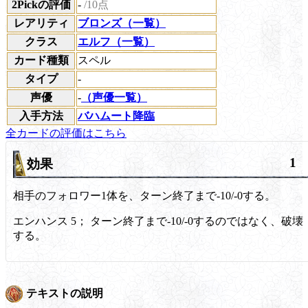
2Pickの評価
-
/10点
レアリティ
ブロンズ（一覧）
クラス
エルフ（一覧）
カード種類
スペル
タイプ
-
声優
-
（声優一覧）
入手方法
バハムート降臨
全カードの評価はこちら
1
効果
相手のフォロワー1体を、ターン終了まで-10/-0する。
エンハンス 5；
ターン終了まで-10/-0するのではなく、破壊
する。
テキストの説明