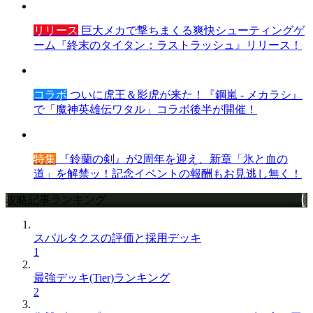
リリース
巨大メカで撃ちまくる爽快シューティングゲ
ーム『終末のタイタン：ラストラッシュ』リリース！
コラボ
ついに虎王＆影虎が来た！『鋼嵐 - メカラシ』
で「魔神英雄伝ワタル」コラボ後半が開催！
特集
『鈴蘭の剣』が2周年を迎え、新章「氷と血の
道」を解禁ッ！記念イベントの報酬もお見逃し無く！
攻略記事ランキング
スパルタクスの評価と採用デッキ
1
最強デッキ(Tier)ランキング
2