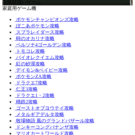
攻略取扱いゲーム
家庭用ゲーム機
ポケモンチャンピオンズ攻略
ぽこあポケモン攻略
スプラレイダース攻略
時のオカリナ攻略
ペルソナ4ゴールデン攻略
トモコレ攻略
バイオレクイエム攻略
紅の砂漠攻略
デイモン&ベイビー攻略
ポケモンZA攻略
ドラクエ7攻略
仁王3攻略
ドラクエ1・2攻略
桃鉄2攻略
ゴーストオブヨウテイ攻略
メタルギアデルタ攻略
牧場物語 風のグランドバザール攻略
ドンキーコングバナンザ攻略
マリオカートワールド攻略