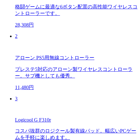
格闘ゲームに最適な6ボタン配置の高性能ワイヤレスコ
ントローラーです。
28,308円
2
アローン PS5用無線コントローラー
プレステ5対応のアローン製ワイヤレスコントローラ
ー。サブ機としても優秀。
11,480円
3
Logicool G F310r
コスパ抜群のロジクール製有線パッド。幅広いPCゲー
ムを手軽に楽しめます。