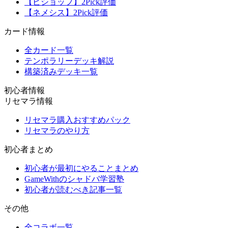
【ビショップ】2Pick評価
【ネメシス】2Pick評価
カード情報
全カード一覧
テンポラリーデッキ解説
構築済みデッキ一覧
初心者情報
リセマラ情報
リセマラ購入おすすめパック
リセマラのやり方
初心者まとめ
初心者が最初にやることまとめ
GameWithのシャドバ学習塾
初心者が読むべき記事一覧
その他
全コラボ一覧