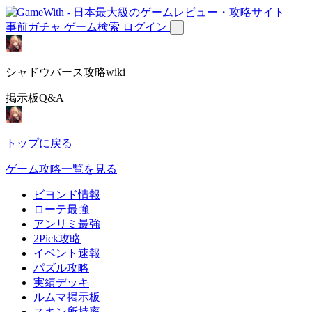
事前ガチャ
ゲーム検索
ログイン
シャドウバース攻略wiki
掲示板Q&A
トップに戻る
ゲーム攻略一覧を見る
ビヨンド情報
ローテ最強
アンリミ最強
2Pick攻略
イベント速報
パズル攻略
実績デッキ
ルムマ掲示板
スキン所持率