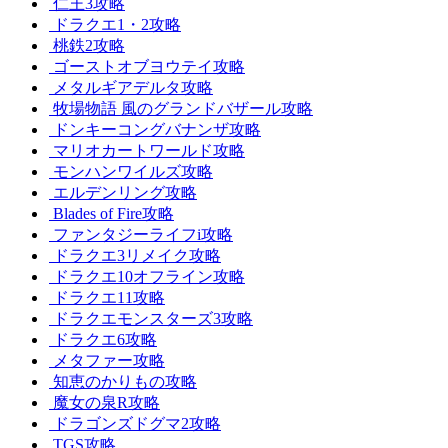
仁王3攻略
ドラクエ1・2攻略
桃鉄2攻略
ゴーストオブヨウテイ攻略
メタルギアデルタ攻略
牧場物語 風のグランドバザール攻略
ドンキーコングバナンザ攻略
マリオカートワールド攻略
モンハンワイルズ攻略
エルデンリング攻略
Blades of Fire攻略
ファンタジーライフi攻略
ドラクエ3リメイク攻略
ドラクエ10オフライン攻略
ドラクエ11攻略
ドラクエモンスターズ3攻略
ドラクエ6攻略
メタファー攻略
知恵のかりもの攻略
魔女の泉R攻略
ドラゴンズドグマ2攻略
TGS攻略