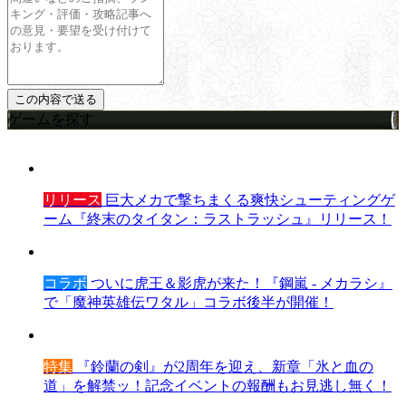
ゲームを探す
リリース
巨大メカで撃ちまくる爽快シューティングゲ
ーム『終末のタイタン：ラストラッシュ』リリース！
コラボ
ついに虎王＆影虎が来た！『鋼嵐 - メカラシ』
で「魔神英雄伝ワタル」コラボ後半が開催！
特集
『鈴蘭の剣』が2周年を迎え、新章「氷と血の
道」を解禁ッ！記念イベントの報酬もお見逃し無く！