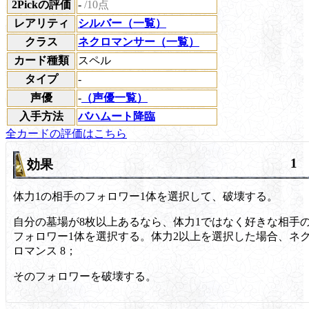
2Pickの評価
-
/10点
レアリティ
シルバー（一覧）
クラス
ネクロマンサー（一覧）
カード種類
スペル
タイプ
-
声優
-
（声優一覧）
入手方法
バハムート降臨
全カードの評価はこちら
1
効果
体力1の相手のフォロワー1体を選択して、破壊する。
自分の墓場が8枚以上あるなら、体力1ではなく好きな相手
フォロワー1体を選択する。体力2以上を選択した場合、
ネ
ロマンス 8；
そのフォロワーを破壊する。