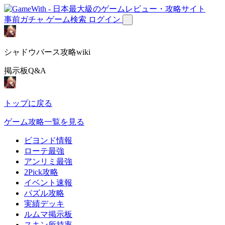
事前ガチャ
ゲーム検索
ログイン
シャドウバース攻略wiki
掲示板Q&A
トップに戻る
ゲーム攻略一覧を見る
ビヨンド情報
ローテ最強
アンリミ最強
2Pick攻略
イベント速報
パズル攻略
実績デッキ
ルムマ掲示板
スキン所持率