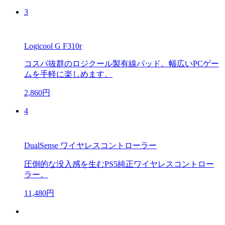
3
Logicool G F310r
コスパ抜群のロジクール製有線パッド。幅広いPCゲー
ムを手軽に楽しめます。
2,860円
4
DualSense ワイヤレスコントローラー
圧倒的な没入感を生むPS5純正ワイヤレスコントロー
ラー。
11,480円