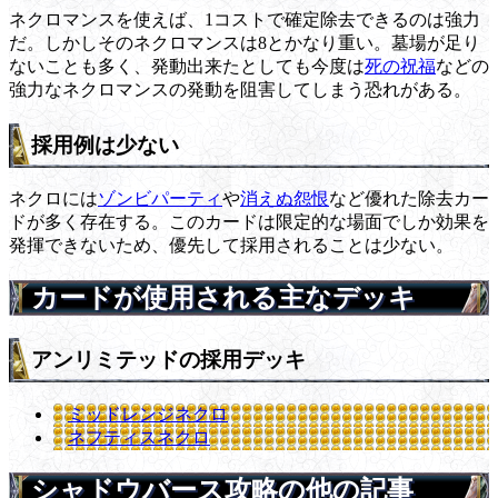
ネクロマンスを使えば、1コストで確定除去できるのは強力
だ。しかしそのネクロマンスは8とかなり重い。墓場が足り
ないことも多く、発動出来たとしても今度は
死の祝福
などの
強力なネクロマンスの発動を阻害してしまう恐れがある。
採用例は少ない
ネクロには
ゾンビパーティ
や
消えぬ怨恨
など優れた除去カー
ドが多く存在する。このカードは限定的な場面でしか効果を
発揮できないため、優先して採用されることは少ない。
カードが使用される主なデッキ
アンリミテッドの採用デッキ
ミッドレンジネクロ
ネフティスネクロ
シャドウバース攻略の他の記事