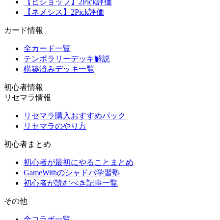
【ビショップ】2Pick評価
【ネメシス】2Pick評価
カード情報
全カード一覧
テンポラリーデッキ解説
構築済みデッキ一覧
初心者情報
リセマラ情報
リセマラ購入おすすめパック
リセマラのやり方
初心者まとめ
初心者が最初にやることまとめ
GameWithのシャドバ学習塾
初心者が読むべき記事一覧
その他
全コラボ一覧