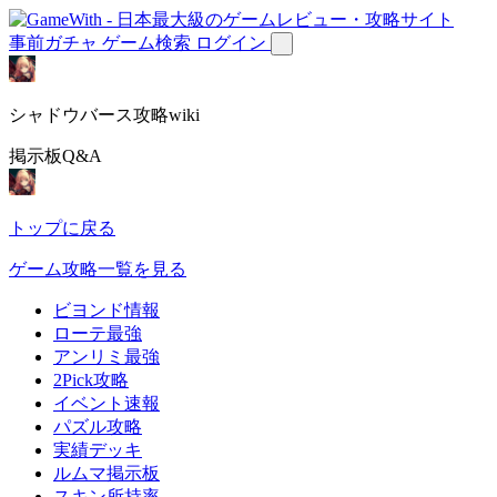
事前ガチャ
ゲーム検索
ログイン
シャドウバース攻略wiki
掲示板Q&A
トップに戻る
ゲーム攻略一覧を見る
ビヨンド情報
ローテ最強
アンリミ最強
2Pick攻略
イベント速報
パズル攻略
実績デッキ
ルムマ掲示板
スキン所持率