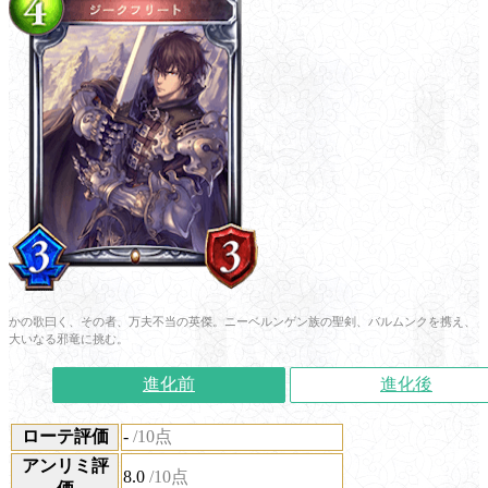
かの歌曰く、その者、万夫不当の英傑。ニーベルンゲン族の聖剣、バルムンクを携え、
大いなる邪竜に挑む。
進化前
進化後
ローテ評価
-
/10点
アンリミ評
8.0
/10点