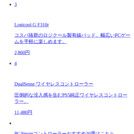
3
Logicool G F310r
コスパ抜群のロジクール製有線パッド。幅広いPCゲー
ムを手軽に楽しめます。
2,860円
4
DualSense ワイヤレスコントローラー
圧倒的な没入感を生むPS5純正ワイヤレスコントロー
ラー。
11,480円
PC/Steamコントローラーおすすめ20選はこちら