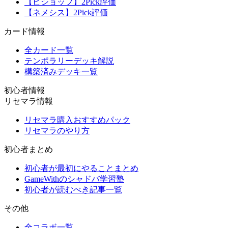
【ビショップ】2Pick評価
【ネメシス】2Pick評価
カード情報
全カード一覧
テンポラリーデッキ解説
構築済みデッキ一覧
初心者情報
リセマラ情報
リセマラ購入おすすめパック
リセマラのやり方
初心者まとめ
初心者が最初にやることまとめ
GameWithのシャドバ学習塾
初心者が読むべき記事一覧
その他
全コラボ一覧