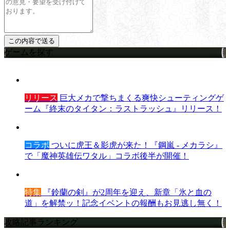
ゲームを探す
リリース
巨大メカで撃ちまくる爽快シューティングゲ
ーム『終末のタイタン：ラストラッシュ』リリース！
コラボ
ついに虎王＆影虎が来た！『鋼嵐 - メカラシ』
で「魔神英雄伝ワタル」コラボ後半が開催！
特集
『鈴蘭の剣』が2周年を迎え、新章「氷と血の
道」を解禁ッ！記念イベントの報酬もお見逃し無く！
攻略記事ランキング