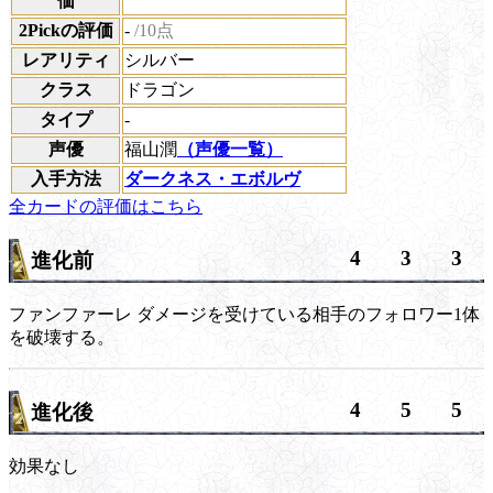
価
2Pickの評価
-
/10点
レアリティ
シルバー
クラス
ドラゴン
タイプ
-
声優
福山潤
（声優一覧）
入手方法
ダークネス・エボルヴ
全カードの評価はこちら
4
3
3
進化前
ファンファーレ
ダメージを受けている相手のフォロワー1体
を破壊する。
4
5
5
進化後
効果なし