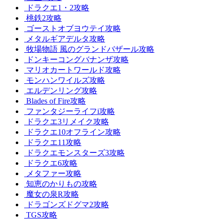
ドラクエ1・2攻略
桃鉄2攻略
ゴーストオブヨウテイ攻略
メタルギアデルタ攻略
牧場物語 風のグランドバザール攻略
ドンキーコングバナンザ攻略
マリオカートワールド攻略
モンハンワイルズ攻略
エルデンリング攻略
Blades of Fire攻略
ファンタジーライフi攻略
ドラクエ3リメイク攻略
ドラクエ10オフライン攻略
ドラクエ11攻略
ドラクエモンスターズ3攻略
ドラクエ6攻略
メタファー攻略
知恵のかりもの攻略
魔女の泉R攻略
ドラゴンズドグマ2攻略
TGS攻略