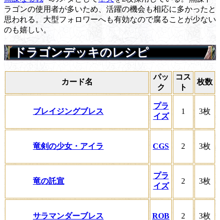
ラゴンの使用者が多いため、活躍の機会も相応に多かったと
思われる。大型フォロワーへも有効なので腐ることが少ない
のも嬉しい。
ドラゴンデッキのレシピ
パッ
コス
カード名
枚数
ク
ト
プラ
ブレイジングブレス
1
3枚
イズ
竜剣の少女・アイラ
CGS
2
3枚
プラ
竜の託宣
2
3枚
イズ
サラマンダーブレス
ROB
2
3枚