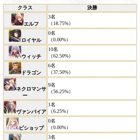
クラス
決勝
3名
（18.75%）
エルフ
0名
（0.00%）
ロイヤル
10名
（62.50%）
ウィッチ
6名
（37.50%）
ドラゴン
9名
ネクロマンサ
（56.25%）
ー
1名
（6.25%）
ヴァンパイア
0名
（0.00%）
ビショップ
3名