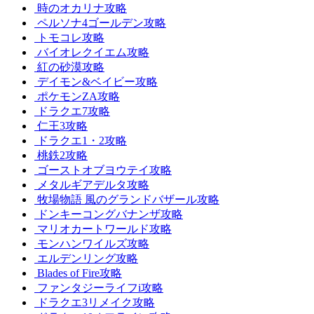
時のオカリナ攻略
ペルソナ4ゴールデン攻略
トモコレ攻略
バイオレクイエム攻略
紅の砂漠攻略
デイモン&ベイビー攻略
ポケモンZA攻略
ドラクエ7攻略
仁王3攻略
ドラクエ1・2攻略
桃鉄2攻略
ゴーストオブヨウテイ攻略
メタルギアデルタ攻略
牧場物語 風のグランドバザール攻略
ドンキーコングバナンザ攻略
マリオカートワールド攻略
モンハンワイルズ攻略
エルデンリング攻略
Blades of Fire攻略
ファンタジーライフi攻略
ドラクエ3リメイク攻略