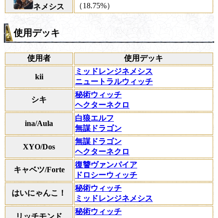
（18.75%）
ネメシス
使用デッキ
使用者
使用デッキ
ミッドレンジネメシス
kii
ニュートラルウィッチ
秘術ウィッチ
シキ
ヘクターネクロ
白狼エルフ
ina/Aula
無謀ドラゴン
無謀ドラゴン
XYO/Dos
ヘクターネクロ
復讐ヴァンパイア
キャベツ/Forte
ドロシーウィッチ
秘術ウィッチ
はいにゃんこ！
ミッドレンジネメシス
秘術ウィッチ
リッチモンド