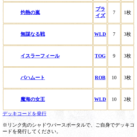
プラ
灼熱の嵐
7
1枚
イズ
無謀なる戦
WLD
7
3枚
イスラーフィール
TOG
9
3枚
バハムート
ROB
10
3枚
魔海の女王
WLD
10
2枚
デッキコードを発行
※リンク先のシャドウバースポータルで、ご自身でデッキコ
ードを発行してください。