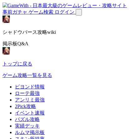
事前ガチャ
ゲーム検索
ログイン
シャドウバース攻略wiki
掲示板Q&A
トップに戻る
ゲーム攻略一覧を見る
ビヨンド情報
ローテ最強
アンリミ最強
2Pick攻略
イベント速報
パズル攻略
実績デッキ
ルムマ掲示板
スキン所持率