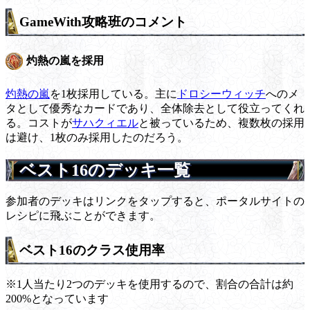
GameWith攻略班のコメント
灼熱の嵐を採用
灼熱の嵐
を1枚採用している。主に
ドロシーウィッチ
へのメ
タとして優秀なカードであり、全体除去として役立ってくれ
る。コストが
サハクィエル
と被っているため、複数枚の採用
は避け、1枚のみ採用したのだろう。
ベスト16のデッキ一覧
参加者のデッキはリンクをタップすると、ポータルサイトの
レシピに飛ぶことができます。
ベスト16のクラス使用率
※1人当たり2つのデッキを使用するので、割合の合計は約
200%となっています