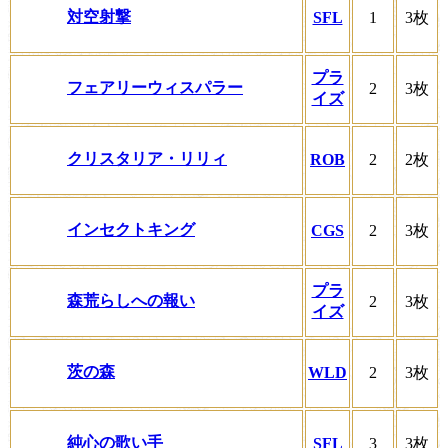
対空射撃
SFL
1
3枚
プラ
フェアリーウィスパラー
2
3枚
イズ
クリスタリア・リリィ
ROB
2
2枚
インセクトキング
CGS
2
3枚
プラ
森荒らしへの報い
2
3枚
イズ
茨の森
WLD
2
3枚
純心の歌い手
SFL
3
3枚