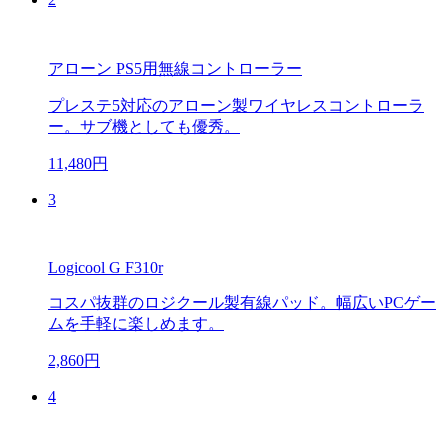
アローン PS5用無線コントローラー
プレステ5対応のアローン製ワイヤレスコントローラ
ー。サブ機としても優秀。
11,480円
3
Logicool G F310r
コスパ抜群のロジクール製有線パッド。幅広いPCゲー
ムを手軽に楽しめます。
2,860円
4