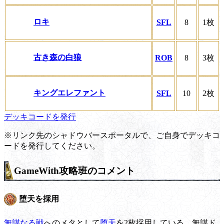
ロキ
SFL
8
1枚
古き森の白狼
ROB
8
3枚
キングエレファント
SFL
10
2枚
デッキコードを発行
※リンク先のシャドウバースポータルで、ご自身でデッキコ
ードを発行してください。
GameWith攻略班のコメント
堕天を採用
無謀なる戦
へのメタとして
堕天
を2枚採用している。無謀ド