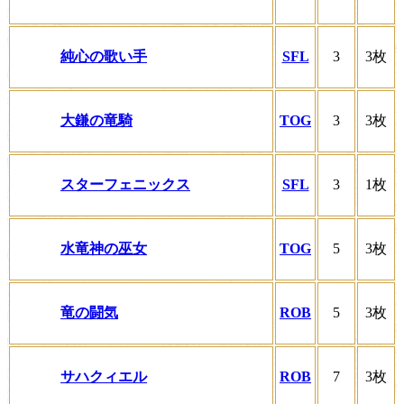
純心の歌い手
SFL
3
3枚
大鎌の竜騎
TOG
3
3枚
スターフェニックス
SFL
3
1枚
水竜神の巫女
TOG
5
3枚
竜の闘気
ROB
5
3枚
サハクィエル
ROB
7
3枚