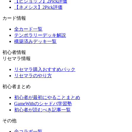
【ビショップ】2Pick評価
【ネメシス】2Pick評価
カード情報
全カード一覧
テンポラリーデッキ解説
構築済みデッキ一覧
初心者情報
リセマラ情報
リセマラ購入おすすめパック
リセマラのやり方
初心者まとめ
初心者が最初にやることまとめ
GameWithのシャドバ学習塾
初心者が読むべき記事一覧
その他
全コラボ一覧