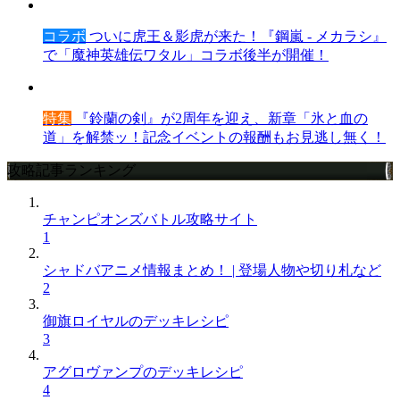
コラボ
ついに虎王＆影虎が来た！『鋼嵐 - メカラシ』
で「魔神英雄伝ワタル」コラボ後半が開催！
特集
『鈴蘭の剣』が2周年を迎え、新章「氷と血の
道」を解禁ッ！記念イベントの報酬もお見逃し無く！
攻略記事ランキング
チャンピオンズバトル攻略サイト
1
シャドバアニメ情報まとめ！ | 登場人物や切り札など
2
御旗ロイヤルのデッキレシピ
3
アグロヴァンプのデッキレシピ
4