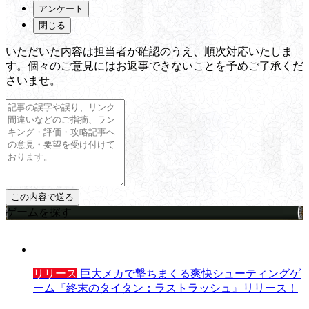
アンケート
閉じる
いただいた内容は担当者が確認のうえ、順次対応いたしま
す。個々のご意見にはお返事できないことを予めご了承くだ
さいませ。
ゲームを探す
リリース
巨大メカで撃ちまくる爽快シューティングゲ
ーム『終末のタイタン：ラストラッシュ』リリース！