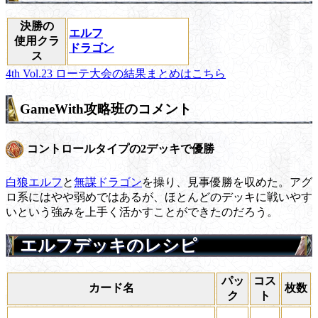
決勝の
エルフ
使用クラ
ドラゴン
ス
4th Vol.23 ローテ大会の結果まとめはこちら
GameWith攻略班のコメント
コントロールタイプの2デッキで優勝
白狼エルフ
と
無謀ドラゴン
を操り、見事優勝を収めた。アグ
ロ系にはやや弱めではあるが、ほとんどのデッキに戦いやす
いという強みを上手く活かすことができたのだろう。
エルフデッキのレシピ
パッ
コス
カード名
枚数
ク
ト