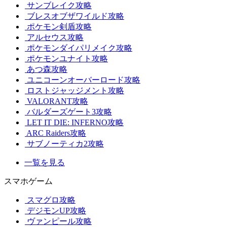
サンブレイク攻略
ブレスオブザワイルド攻略
ポケモン剣盾攻略
アルセウス攻略
ポケモンダイパリメイク攻略
ポケモンユナイト攻略
あつ森攻略
ユニコーンオーバーロード攻略
ロストジャッジメント攻略
VALORANT攻略
バルダーズゲート3攻略
LET IT DIE: INFERNO攻略
ARC Raiders攻略
サブノーティカ2攻略
一覧を見る
スマホゲーム
スマグロ攻略
デジモンUP攻略
ヴァンピール攻略