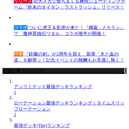
リリース
巨大メカで撃ちまくる爽快シューティングゲ
ーム『終末のタイタン：ラストラッシュ』リリース！
コラボ
ついに虎王＆影虎が来た！『鋼嵐 - メカラシ』
で「魔神英雄伝ワタル」コラボ後半が開催！
特集
『鈴蘭の剣』が2周年を迎え、新章「氷と血の
道」を解禁ッ！記念イベントの報酬もお見逃し無く！
攻略記事ランキング
アンリミテッド最強デッキランキング
1
ローテーション最強デッキランキング｜タイムスリッ
プローテーション
2
最強デッキ(Tier)ランキング