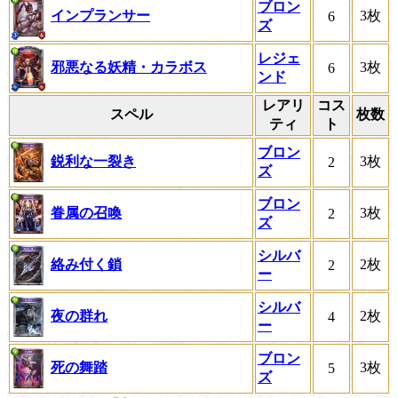
ブロン
インプランサー
3枚
6
ズ
レジェ
邪悪なる妖精・カラボス
3枚
6
ンド
レアリ
コス
スペル
枚数
ティ
ト
ブロン
鋭利な一裂き
3枚
2
ズ
ブロン
眷属の召喚
3枚
2
ズ
シルバ
絡み付く鎖
2枚
2
ー
シルバ
夜の群れ
2枚
4
ー
ブロン
死の舞踏
3枚
5
ズ