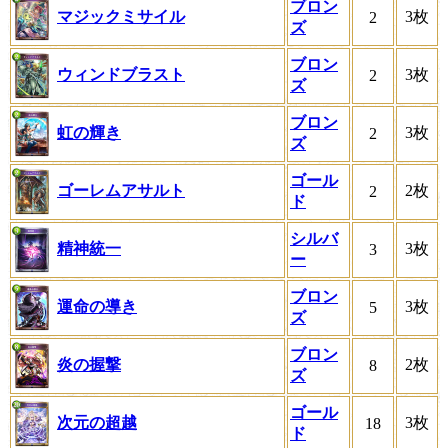
ブロン
マジックミサイル
3枚
2
ズ
ブロン
ウィンドブラスト
3枚
2
ズ
ブロン
虹の輝き
3枚
2
ズ
ゴール
ゴーレムアサルト
2枚
2
ド
シルバ
精神統一
3枚
3
ー
ブロン
運命の導き
3枚
5
ズ
ブロン
炎の握撃
2枚
8
ズ
ゴール
次元の超越
3枚
18
ド