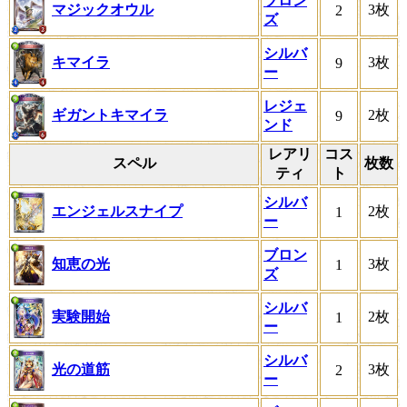
ブロン
マジックオウル
3枚
2
ズ
シルバ
キマイラ
3枚
9
ー
レジェ
ギガントキマイラ
2枚
9
ンド
レアリ
コス
スペル
枚数
ティ
ト
シルバ
エンジェルスナイプ
2枚
1
ー
ブロン
知恵の光
3枚
1
ズ
シルバ
実験開始
2枚
1
ー
シルバ
光の道筋
3枚
2
ー