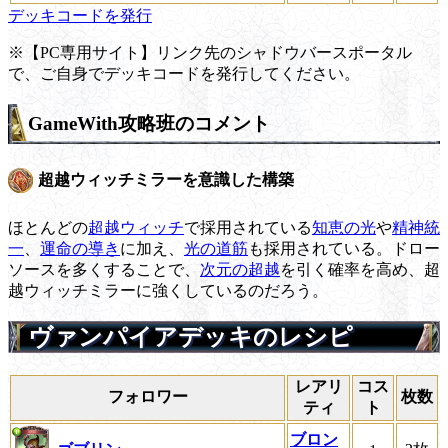
デッキコードを発行
※【PC専用サイト】リンク先のシャドウバースポータル
で、ご自身でデッキコードを発行してください。
GameWith攻略班のコメント
超越ウィッチミラーを意識した構築
ほとんどの
超越ウィッチ
で採用されている
知恵の光
や
精神統
一
、
運命の導き
に加え、
光の道筋
も採用されている。ドロー
ソースを多くすることで、
次元の超越
を引く確率を高め、超
越ウィッチミラーに強くしているのだろう。
ヴァンパイアデッキのレシピ
レアリ
コス
フォロワー
枚数
ティ
ト
ブロン