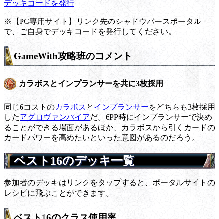
デッキコードを発行
※【PC専用サイト】リンク先のシャドウバースポータル
で、ご自身でデッキコードを発行してください。
GameWith攻略班のコメント
カラボスとインプランサーを共に3枚採用
同じ6コストの
カラボス
と
インプランサー
をどちらも3枚採用
した
アグロヴァンパイア
だ。6PP時にインプランサーで決め
ることができる場面があるほか、カラボスから引くカードの
カードパワーを高めたいといった意図があるのだろう。
ベスト16のデッキ一覧
参加者のデッキはリンクをタップすると、ポータルサイトの
レシピに飛ぶことができます。
ベスト16のクラス使用率