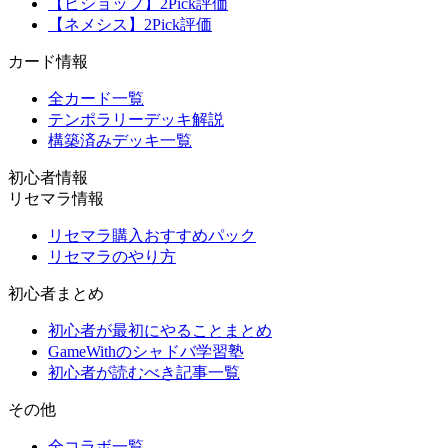
【ビショップ】2Pick評価
【ネメシス】2Pick評価
カード情報
全カード一覧
テンポラリーデッキ解説
構築済みデッキ一覧
初心者情報
リセマラ情報
リセマラ購入おすすめパック
リセマラのやり方
初心者まとめ
初心者が最初にやることまとめ
GameWithのシャドバ学習塾
初心者が読むべき記事一覧
その他
全コラボ一覧