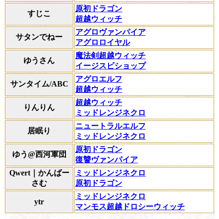
原初ドラゴン
すじこ
超越ウィッチ
アグロヴァンパイア
サタンでねー
アグロロイヤル
魔法剣超越ウィッチ
ゆうさん
イージスビショップ
アグロエルフ
サンタイム/ABC
超越ウィッチ
超越ウィッチ
りんりん
ミッドレンジネクロ
ニュートラルエルフ
居眠り
ミッドレンジネクロ
原初ドラゴン
ゆう@西河軍団
復讐ヴァンパイア
Qwert｜かんばー
ミッドレンジネクロ
さむ
原初ドラゴン
ミッドレンジネクロ
ytr
マンモス超越ドロシーウィッチ