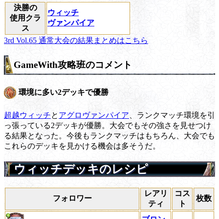
決勝の
ウィッチ
使用クラ
ヴァンパイア
ス
3rd Vol.65 通常大会の結果まとめはこちら
GameWith攻略班のコメント
環境に多い2デッキで優勝
超越ウィッチ
と
アグロヴァンパイア
、ランクマッチ環境を引
っ張っている2デッキが優勝。大会でもその強さを見せつけ
る結果となった。今後もランクマッチはもちろん、大会でも
これらのデッキを見かける機会は多そうだ。
ウィッチデッキのレシピ
レアリ
コス
フォロワー
枚数
ティ
ト