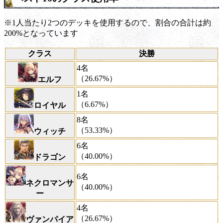
※1人当たり2つのデッキを使用するので、割合の合計は約
200%となっています
クラス
決勝
4名
（26.67%）
エルフ
1名
（6.67%）
ロイヤル
8名
（53.33%）
ウィッチ
6名
（40.00%）
ドラゴン
6名
ネクロマンサ
（40.00%）
ー
4名
（26.67%）
ヴァンパイア