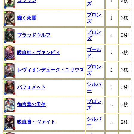
ゴブリン
2枚
1
ズ
ブロン
蠢く死霊
3枚
1
ズ
ブロン
ブラッドウルフ
3枚
2
ズ
ゴール
吸血姫・ヴァンピィ
3枚
2
ド
ブロン
レヴィオンデューク・ユリウス
3枚
2
ズ
シルバ
バフォメット
3枚
2
ー
ブロン
御言葉の天使
2枚
3
ズ
シルバ
吸血貴・ヴァイト
2枚
3
ー