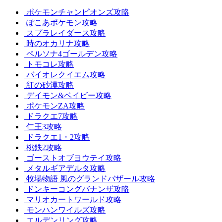
ポケモンチャンピオンズ攻略
ぽこあポケモン攻略
スプラレイダース攻略
時のオカリナ攻略
ペルソナ4ゴールデン攻略
トモコレ攻略
バイオレクイエム攻略
紅の砂漠攻略
デイモン&ベイビー攻略
ポケモンZA攻略
ドラクエ7攻略
仁王3攻略
ドラクエ1・2攻略
桃鉄2攻略
ゴーストオブヨウテイ攻略
メタルギアデルタ攻略
牧場物語 風のグランドバザール攻略
ドンキーコングバナンザ攻略
マリオカートワールド攻略
モンハンワイルズ攻略
エルデンリング攻略