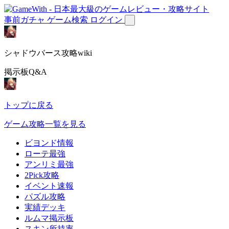
事前ガチャ
ゲーム検索
ログイン
シャドウバース攻略wiki
掲示板Q&A
トップに戻る
ゲーム攻略一覧を見る
ビヨンド情報
ローテ最強
アンリミ最強
2Pick攻略
イベント速報
パズル攻略
実績デッキ
ルムマ掲示板
スキン所持率