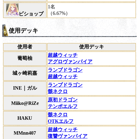
1名
（6.67%）
ビショップ
使用デッキ
使用者
使用デッキ
超越ウィッチ
葡萄柚
アグロヴァンパイア
ランプドラゴン
城ヶ崎莉嘉
超越ウィッチ
ランプドラゴン
INE｜ガル
骸ネクロ
原初ドラゴン
Miiko@RiZe
テンポエルフ
骸ネクロ
HAKU
OTKエルフ
超越ウィッチ
MMnn407
復讐ヴァンパイア