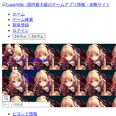
ホーム
ゲーム検索
新規登録
ログイン
2カラム
3カラム
シャドウバース攻略wiki
他の攻略
Twitter
速報
掲示板
ビヨンド情報