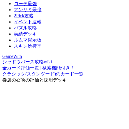
ローテ最強
アンリミ最強
2Pick攻略
イベント速報
パズル攻略
実績デッキ
ルムマ掲示板
スキン所持率
GameWith
シャドウバース攻略wiki
全カード評価一覧 | 検索機能付き！
クラシック(スタンダード)のカード一覧
眷属の召喚の評価と採用デッキ