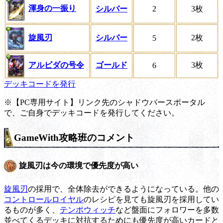
渾身の一振り
シルバー
2
3枚
旋風刃
シルバー
2枚
5
アルビダの号令
ゴールド
3枚
6
デッキコードを発行
※【PC専用サイト】リンク先のシャドウバースポータル
で、ご自身でデッキコードを発行してください。
GameWith攻略班のコメント
旋風刃は今の環境で優先度が高い
旋風刃
の採用で、全体除去ができるようになっている。他の
コントロールロイヤル
のレシピを見ても旋風刃を採用してい
るものが多く、
テンポウィッチ
など盤面にフォロワーを多数
並べてくるデッキに対抗するためにも優先度が高いカードと