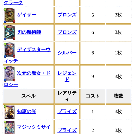
クラーク
ゲイザー
ブロンズ
3枚
5
刃の魔術師
ブロンズ
3枚
6
ディザスターウ
シルバー
6
1枚
ィッチ
次元の魔女・ド
レジェン
9
3枚
ド
ロシー
レアリテ
スペル
コスト
枚数
ィ
知恵の光
プライズ
3枚
1
マジックミサイ
プライズ
2
3枚