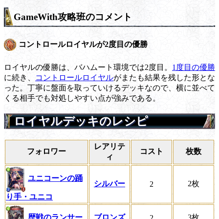
GameWith攻略班のコメント
コントロールロイヤルが2度目の優勝
ロイヤルの優勝は、バハムート環境では2度目。
1度目の優勝
に続き、
コントロールロイヤル
がまたも結果を残した形とな
った。丁寧に盤面を取っていけるデッキなので、横に並べて
くる相手でも対処しやすい点が強みである。
ロイヤルデッキのレシピ
レアリテ
フォロワー
コスト
枚数
ィ
ユニコーンの踊
シルバー
2枚
2
り手・ユニコ
歴戦のランサー
ブロンズ
3枚
2