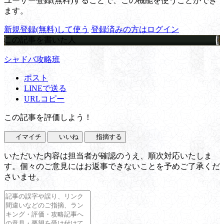
ユーザー登録(無料)することで、この機能を使うことができ
ます。
新規登録(無料)して使う
登録済みの方はログイン
この記事を書いた人
シャドバ攻略班
ポスト
LINEで送る
URLコピー
この記事を評価しよう！
イマイチ
いいね
指摘する
いただいた内容は担当者が確認のうえ、順次対応いたしま
す。個々のご意見にはお返事できないことを予めご了承くだ
さいませ。