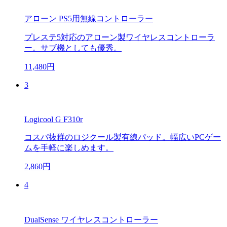
アローン PS5用無線コントローラー
プレステ5対応のアローン製ワイヤレスコントローラ
ー。サブ機としても優秀。
11,480円
3
Logicool G F310r
コスパ抜群のロジクール製有線パッド。幅広いPCゲー
ムを手軽に楽しめます。
2,860円
4
DualSense ワイヤレスコントローラー