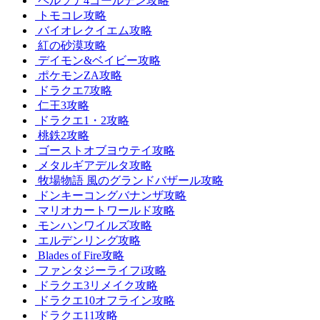
ペルソナ4ゴールデン攻略
トモコレ攻略
バイオレクイエム攻略
紅の砂漠攻略
デイモン&ベイビー攻略
ポケモンZA攻略
ドラクエ7攻略
仁王3攻略
ドラクエ1・2攻略
桃鉄2攻略
ゴーストオブヨウテイ攻略
メタルギアデルタ攻略
牧場物語 風のグランドバザール攻略
ドンキーコングバナンザ攻略
マリオカートワールド攻略
モンハンワイルズ攻略
エルデンリング攻略
Blades of Fire攻略
ファンタジーライフi攻略
ドラクエ3リメイク攻略
ドラクエ10オフライン攻略
ドラクエ11攻略