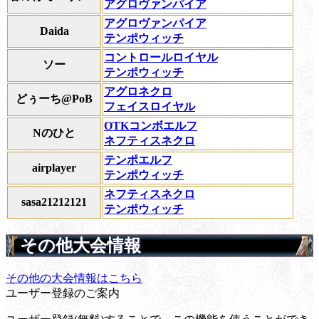
アグロヴァンパイア
アグロヴァンパイア
Daida
テンポウィッチ
コントロールロイヤル
ソー
テンポウィッチ
アグロネクロ
どぅーち@PoB
フェイスロイヤル
OTKコンボエルフ
Nのひと
ネフティスネクロ
テンポエルフ
airplayer
テンポウィッチ
ネフティスネクロ
sasa21212121
テンポウィッチ
その他大会情報
その他の大会情報はこちら
ユーザー登録のご案内