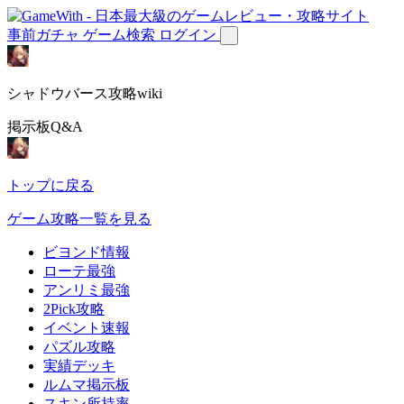
事前ガチャ
ゲーム検索
ログイン
シャドウバース攻略wiki
掲示板Q&A
トップに戻る
ゲーム攻略一覧を見る
ビヨンド情報
ローテ最強
アンリミ最強
2Pick攻略
イベント速報
パズル攻略
実績デッキ
ルムマ掲示板
スキン所持率