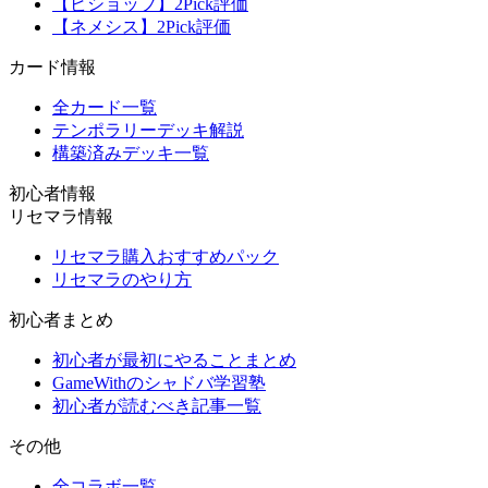
【ビショップ】2Pick評価
【ネメシス】2Pick評価
カード情報
全カード一覧
テンポラリーデッキ解説
構築済みデッキ一覧
初心者情報
リセマラ情報
リセマラ購入おすすめパック
リセマラのやり方
初心者まとめ
初心者が最初にやることまとめ
GameWithのシャドバ学習塾
初心者が読むべき記事一覧
その他
全コラボ一覧