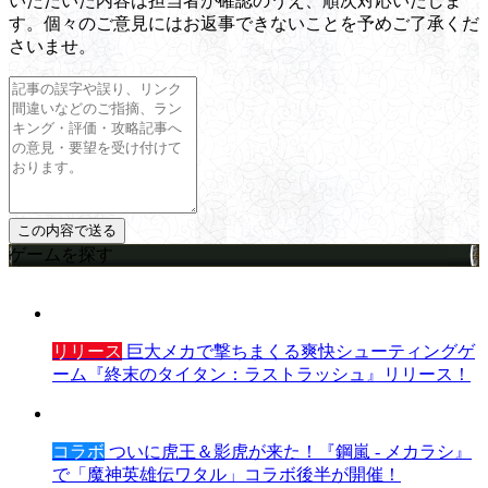
いただいた内容は担当者が確認のうえ、順次対応いたしま
す。個々のご意見にはお返事できないことを予めご了承くだ
さいませ。
ゲームを探す
リリース
巨大メカで撃ちまくる爽快シューティングゲ
ーム『終末のタイタン：ラストラッシュ』リリース！
コラボ
ついに虎王＆影虎が来た！『鋼嵐 - メカラシ』
で「魔神英雄伝ワタル」コラボ後半が開催！