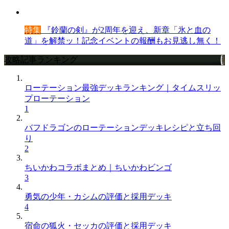
特集
『鈴蘭の剣』が2周年を迎え、新章「氷と血の
道」を解禁ッ！記念イベントの報酬もお見逃し無く！
攻略記事ランキング
ローテーション最強デッキランキング｜タイムスリッ
プローテーション
1
バフドラゴンのローテーションデッキレシピと立ち回
り
2
ちいかわコラボまとめ｜ちいかわビンゴ
3
勇気の少年・カシムの評価と採用デッキ
4
宿命の狐火・セッカの評価と採用デッキ