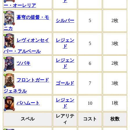
ド
ー・オーレリア
蒼穹の提督・モ
シルバー
5
2枚
ニカ
レヴィオンセイ
レジェン
5
3枚
ド
バー・アルベール
レジェン
ツバキ
2枚
6
ド
フロントガード
ゴールド
7
3枚
ジェネラル
レジェン
バハムート
1枚
10
ド
レアリテ
スペル
コスト
枚数
ィ