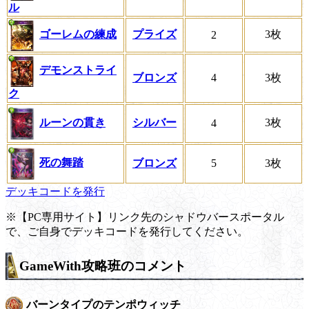
ル
ゴーレムの練成
プライズ
3枚
2
デモンストライ
ブロンズ
4
3枚
ク
ルーンの貫き
シルバー
3枚
4
死の舞踏
ブロンズ
5
3枚
デッキコードを発行
※【PC専用サイト】リンク先のシャドウバースポータル
で、ご自身でデッキコードを発行してください。
GameWith攻略班のコメント
バーンタイプのテンポウィッチ