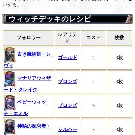
いえる。
ウィッチデッキのレシピ
レアリテ
フォロワー
コスト
枚数
ィ
古き魔術師・レ
ゴールド
3枚
2
ヴィ
マナリアウィザ
ブロンズ
2
3枚
ード・クレイグ
ベビーウィッ
ブロンズ
3枚
3
チ・エミル
神秘の探求者・
シルバー
3
3枚