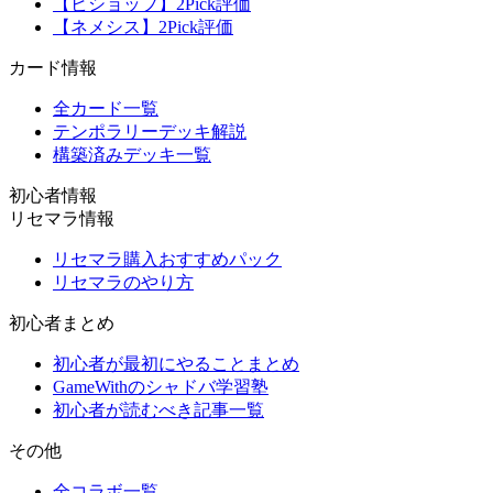
【ビショップ】2Pick評価
【ネメシス】2Pick評価
カード情報
全カード一覧
テンポラリーデッキ解説
構築済みデッキ一覧
初心者情報
リセマラ情報
リセマラ購入おすすめパック
リセマラのやり方
初心者まとめ
初心者が最初にやることまとめ
GameWithのシャドバ学習塾
初心者が読むべき記事一覧
その他
全コラボ一覧