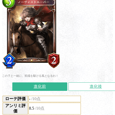
この子と一緒に、戦場を駆ける風となるわ！
進化前
進化後
ローテ評価
-
/10点
アンリミ評
8.5
/10点
価