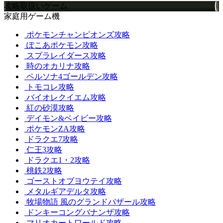
攻略取扱いゲーム
家庭用ゲーム機
ポケモンチャンピオンズ攻略
ぽこあポケモン攻略
スプラレイダース攻略
時のオカリナ攻略
ペルソナ4ゴールデン攻略
トモコレ攻略
バイオレクイエム攻略
紅の砂漠攻略
デイモン&ベイビー攻略
ポケモンZA攻略
ドラクエ7攻略
仁王3攻略
ドラクエ1・2攻略
桃鉄2攻略
ゴーストオブヨウテイ攻略
メタルギアデルタ攻略
牧場物語 風のグランドバザール攻略
ドンキーコングバナンザ攻略
マリオカートワールド攻略