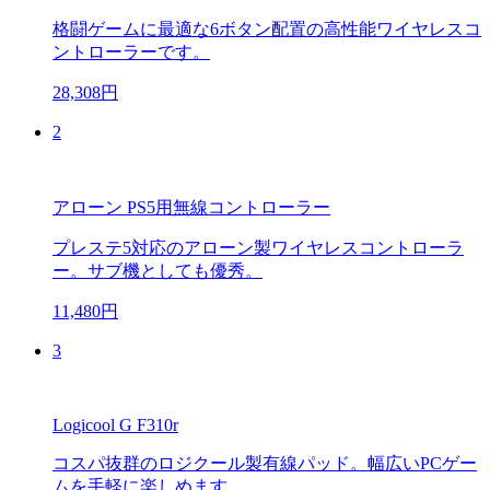
格闘ゲームに最適な6ボタン配置の高性能ワイヤレスコ
ントローラーです。
28,308円
2
アローン PS5用無線コントローラー
プレステ5対応のアローン製ワイヤレスコントローラ
ー。サブ機としても優秀。
11,480円
3
Logicool G F310r
コスパ抜群のロジクール製有線パッド。幅広いPCゲー
ムを手軽に楽しめます。