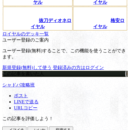
ヤル
イヤル
抜刀ディオネロ
格安ロ
イヤル
イヤル
ロイヤルのデッキ一覧
ユーザー登録のご案内
ユーザー登録(無料)することで、この機能を使うことができ
ます。
新規登録(無料)して使う
登録済みの方はログイン
この記事を書いた人
シャドバ攻略班
ポスト
LINEで送る
URLコピー
この記事を評価しよう！
イマイチ
いいね
指摘する