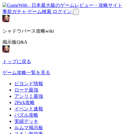
事前ガチャ
ゲーム検索
ログイン
シャドウバース攻略wiki
掲示板Q&A
トップに戻る
ゲーム攻略一覧を見る
ビヨンド情報
ローテ最強
アンリミ最強
2Pick攻略
イベント速報
パズル攻略
実績デッキ
ルムマ掲示板
スキン所持率