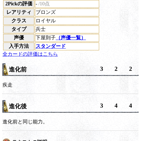
2Pickの評価
-
/10点
レアリティ
ブロンズ
クラス
ロイヤル
タイプ
兵士
声優
下屋則子
（声優一覧）
入手方法
スタンダード
全カードの評価はこちら
3
2
2
進化前
疾走
3
4
4
進化後
進化前と同じ能力。