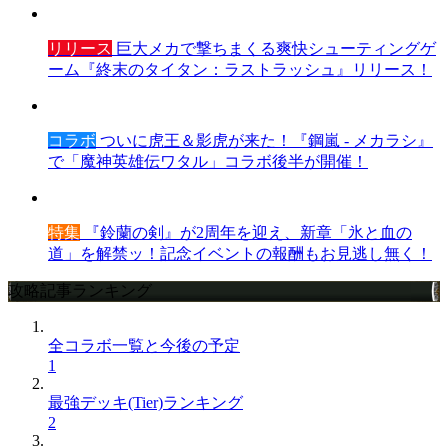
リリース
巨大メカで撃ちまくる爽快シューティングゲ
ーム『終末のタイタン：ラストラッシュ』リリース！
コラボ
ついに虎王＆影虎が来た！『鋼嵐 - メカラシ』
で「魔神英雄伝ワタル」コラボ後半が開催！
特集
『鈴蘭の剣』が2周年を迎え、新章「氷と血の
道」を解禁ッ！記念イベントの報酬もお見逃し無く！
攻略記事ランキング
全コラボ一覧と今後の予定
1
最強デッキ(Tier)ランキング
2