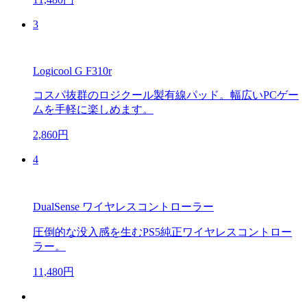
3
Logicool G F310r
コスパ抜群のロジクール製有線パッド。幅広いPCゲー
ムを手軽に楽しめます。
2,860円
4
DualSense ワイヤレスコントローラー
圧倒的な没入感を生むPS5純正ワイヤレスコントロー
ラー。
11,480円