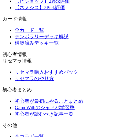
【ビショップ】2Pick評価
【ネメシス】2Pick評価
カード情報
全カード一覧
テンポラリーデッキ解説
構築済みデッキ一覧
初心者情報
リセマラ情報
リセマラ購入おすすめパック
リセマラのやり方
初心者まとめ
初心者が最初にやることまとめ
GameWithのシャドバ学習塾
初心者が読むべき記事一覧
その他
全コラボ一覧