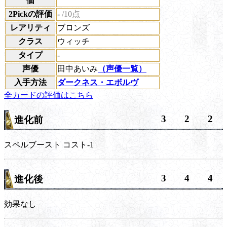
価
2Pickの評価
-
/10点
レアリティ
ブロンズ
クラス
ウィッチ
タイプ
-
声優
田中あいみ
（声優一覧）
入手方法
ダークネス・エボルヴ
全カードの評価はこちら
3
2
2
進化前
スペルブースト
コスト-1
3
4
4
進化後
効果なし