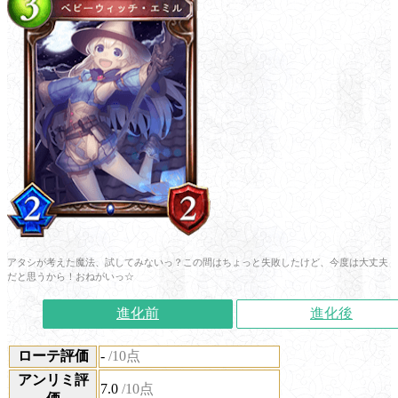
アタシが考えた魔法、試してみないっ？この間はちょっと失敗したけど、今度は大丈夫
だと思うから！おねがいっ☆
進化前
進化後
ローテ評価
-
/10点
アンリミ評
7.0
/10点