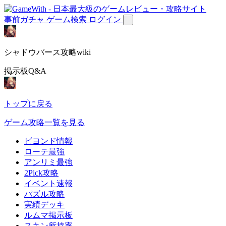
事前ガチャ
ゲーム検索
ログイン
シャドウバース攻略wiki
掲示板Q&A
トップに戻る
ゲーム攻略一覧を見る
ビヨンド情報
ローテ最強
アンリミ最強
2Pick攻略
イベント速報
パズル攻略
実績デッキ
ルムマ掲示板
スキン所持率