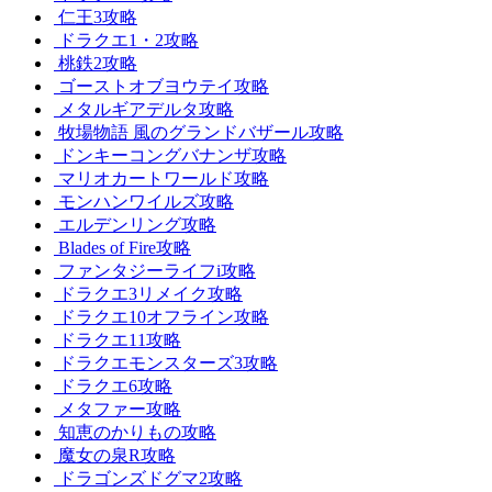
仁王3攻略
ドラクエ1・2攻略
桃鉄2攻略
ゴーストオブヨウテイ攻略
メタルギアデルタ攻略
牧場物語 風のグランドバザール攻略
ドンキーコングバナンザ攻略
マリオカートワールド攻略
モンハンワイルズ攻略
エルデンリング攻略
Blades of Fire攻略
ファンタジーライフi攻略
ドラクエ3リメイク攻略
ドラクエ10オフライン攻略
ドラクエ11攻略
ドラクエモンスターズ3攻略
ドラクエ6攻略
メタファー攻略
知恵のかりもの攻略
魔女の泉R攻略
ドラゴンズドグマ2攻略