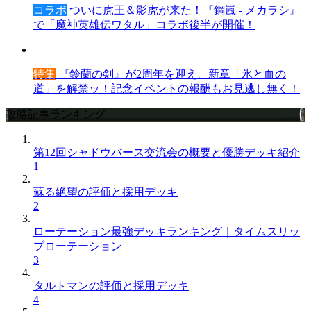
コラボ
ついに虎王＆影虎が来た！『鋼嵐 - メカラシ』
で「魔神英雄伝ワタル」コラボ後半が開催！
特集
『鈴蘭の剣』が2周年を迎え、新章「氷と血の
道」を解禁ッ！記念イベントの報酬もお見逃し無く！
攻略記事ランキング
第12回シャドウバース交流会の概要と優勝デッキ紹介
1
蘇る絶望の評価と採用デッキ
2
ローテーション最強デッキランキング｜タイムスリッ
プローテーション
3
タルトマンの評価と採用デッキ
4