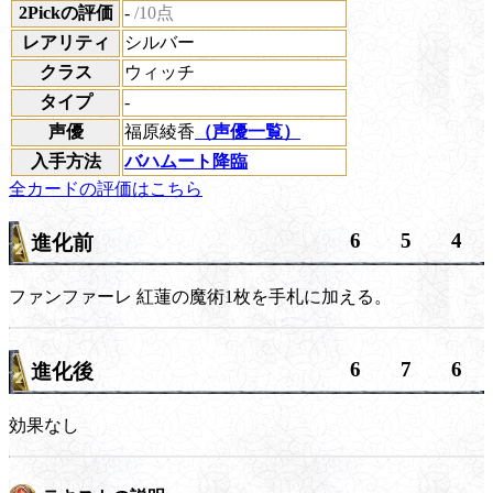
2Pickの評価
-
/10点
レアリティ
シルバー
クラス
ウィッチ
タイプ
-
声優
福原綾香
（声優一覧）
入手方法
バハムート降臨
全カードの評価はこちら
6
5
4
進化前
ファンファーレ
紅蓮の魔術1枚を手札に加える。
6
7
6
進化後
効果なし