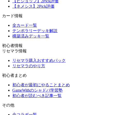
【ビショップ】2Pick評価
【ネメシス】2Pick評価
カード情報
全カード一覧
テンポラリーデッキ解説
構築済みデッキ一覧
初心者情報
リセマラ情報
リセマラ購入おすすめパック
リセマラのやり方
初心者まとめ
初心者が最初にやることまとめ
GameWithのシャドバ学習塾
初心者が読むべき記事一覧
その他
全コラボ一覧