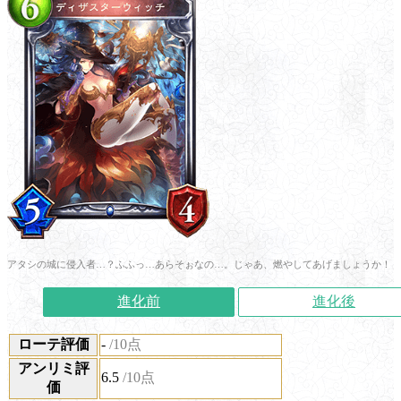
アタシの城に侵入者…？ふふっ…あらそぉなの…。じゃあ、燃やしてあげましょうか！
進化前
進化後
ローテ評価
-
/10点
アンリミ評
6.5
/10点
価