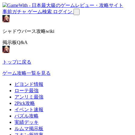
事前ガチャ
ゲーム検索
ログイン
シャドウバース攻略wiki
掲示板Q&A
トップに戻る
ゲーム攻略一覧を見る
ビヨンド情報
ローテ最強
アンリミ最強
2Pick攻略
イベント速報
パズル攻略
実績デッキ
ルムマ掲示板
スキン所持率