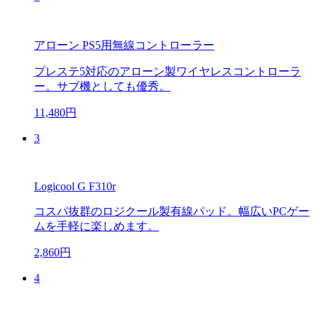
アローン PS5用無線コントローラー
プレステ5対応のアローン製ワイヤレスコントローラ
ー。サブ機としても優秀。
11,480円
3
Logicool G F310r
コスパ抜群のロジクール製有線パッド。幅広いPCゲー
ムを手軽に楽しめます。
2,860円
4