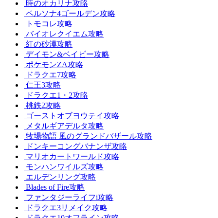
時のオカリナ攻略
ペルソナ4ゴールデン攻略
トモコレ攻略
バイオレクイエム攻略
紅の砂漠攻略
デイモン&ベイビー攻略
ポケモンZA攻略
ドラクエ7攻略
仁王3攻略
ドラクエ1・2攻略
桃鉄2攻略
ゴーストオブヨウテイ攻略
メタルギアデルタ攻略
牧場物語 風のグランドバザール攻略
ドンキーコングバナンザ攻略
マリオカートワールド攻略
モンハンワイルズ攻略
エルデンリング攻略
Blades of Fire攻略
ファンタジーライフi攻略
ドラクエ3リメイク攻略
ドラクエ10オフライン攻略