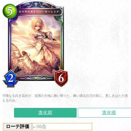
可憐なる白き花弁が、混濁の大地に舞い降りた。舞い踊る白刃の前に、悪しきはただ潰
えるのみ。
進化前
進化後
ローテ評価
-
/10点