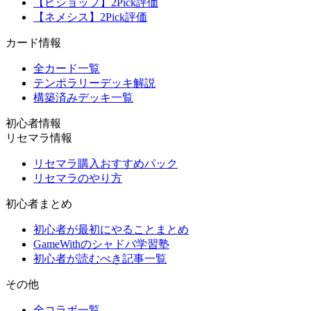
【ビショップ】2Pick評価
【ネメシス】2Pick評価
カード情報
全カード一覧
テンポラリーデッキ解説
構築済みデッキ一覧
初心者情報
リセマラ情報
リセマラ購入おすすめパック
リセマラのやり方
初心者まとめ
初心者が最初にやることまとめ
GameWithのシャドバ学習塾
初心者が読むべき記事一覧
その他
全コラボ一覧