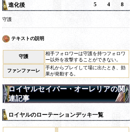
5
4
8
進化後
守護
テキストの説明
相手フォロワーは守護を持つフォロワ
守護
ー以外を攻撃することができない。
手札からプレイして場に出たとき、効
ファンファーレ
果が発動する。
ロイヤルセイバー・オーレリアの関
連記事
ロイヤルのローテーションデッキ一覧