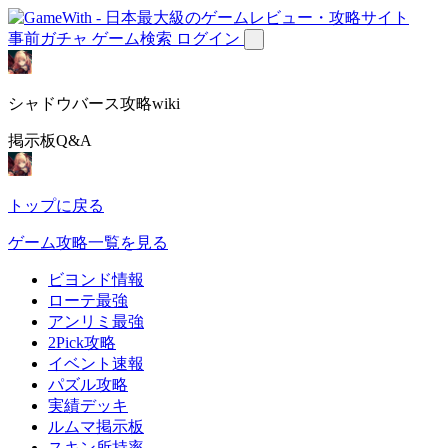
事前ガチャ
ゲーム検索
ログイン
シャドウバース攻略wiki
掲示板Q&A
トップに戻る
ゲーム攻略一覧を見る
ビヨンド情報
ローテ最強
アンリミ最強
2Pick攻略
イベント速報
パズル攻略
実績デッキ
ルムマ掲示板
スキン所持率