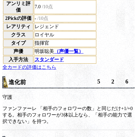
アンリミ評
7.0
/10点
価
2Pickの評価
-
/10点
レアリティ
レジェンド
クラス
ロイヤル
タイプ
指揮官
声優
明坂聡美
（声優一覧）
入手方法
スタンダード
全カードの評価はこちら
5
2
6
進化前
守護
ファンファーレ
「相手のフォロワーの数」と同じだけ+1/+0
する。相手のフォロワーが3体以上なら、「相手の能力で選
択できない」を持つ。