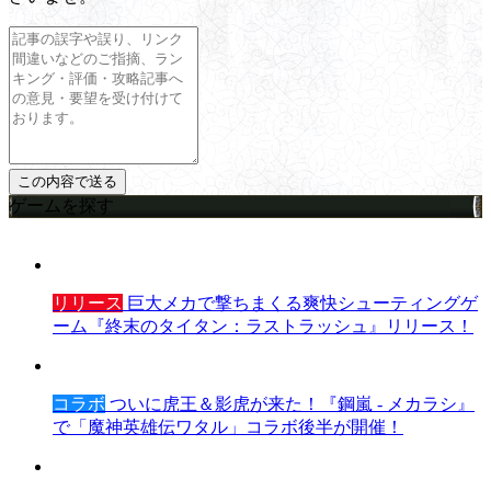
ゲームを探す
リリース
巨大メカで撃ちまくる爽快シューティングゲ
ーム『終末のタイタン：ラストラッシュ』リリース！
コラボ
ついに虎王＆影虎が来た！『鋼嵐 - メカラシ』
で「魔神英雄伝ワタル」コラボ後半が開催！