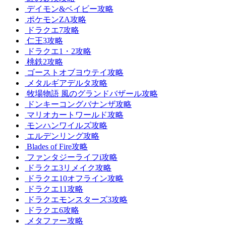
デイモン&ベイビー攻略
ポケモンZA攻略
ドラクエ7攻略
仁王3攻略
ドラクエ1・2攻略
桃鉄2攻略
ゴーストオブヨウテイ攻略
メタルギアデルタ攻略
牧場物語 風のグランドバザール攻略
ドンキーコングバナンザ攻略
マリオカートワールド攻略
モンハンワイルズ攻略
エルデンリング攻略
Blades of Fire攻略
ファンタジーライフi攻略
ドラクエ3リメイク攻略
ドラクエ10オフライン攻略
ドラクエ11攻略
ドラクエモンスターズ3攻略
ドラクエ6攻略
メタファー攻略