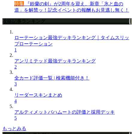
特集
『鈴蘭の剣』が2周年を迎え、新章「氷と血の
道」を解禁ッ！記念イベントの報酬もお見逃し無く！
攻略記事ランキング
ローテーション最強デッキランキング｜タイムスリッ
プローテーション
1
アンリミテッド最強デッキランキング
2
全カード評価一覧 | 検索機能付き！
3
リーダースキンまとめ
4
アルティメットバハムートの評価と採用デッキ
5
もっとみる