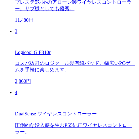
プレステ5対応のアローン製ワイヤレスコントローラ
ー。サブ機としても優秀。
11,480円
3
Logicool G F310r
コスパ抜群のロジクール製有線パッド。幅広いPCゲー
ムを手軽に楽しめます。
2,860円
4
DualSense ワイヤレスコントローラー
圧倒的な没入感を生むPS5純正ワイヤレスコントロー
ラー。