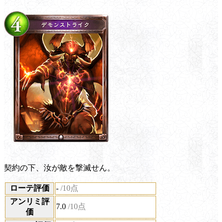
契約の下、汝が敵を撃滅せん。
ローテ評価
-
/10点
アンリミ評
7.0
/10点
価