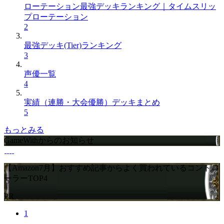
ローテーション最強デッキランキング｜タイムスリッ
プローテーション
2
最強デッキ(Tier)ランキング
3
声優一覧
4
実績（連勝・大会優勝）デッキまとめ
5
もっとみる
GameWithからのお知らせ
【Amazon7月】おすすめ記事からよく買われているコントロ
ーラーTOP4
PR
1