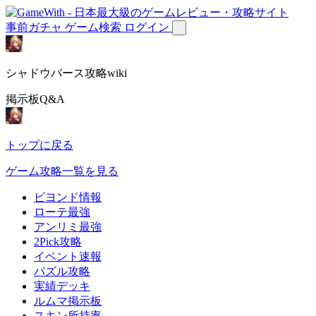
事前ガチャ
ゲーム検索
ログイン
シャドウバース攻略wiki
掲示板Q&A
トップに戻る
ゲーム攻略一覧を見る
ビヨンド情報
ローテ最強
アンリミ最強
2Pick攻略
イベント速報
パズル攻略
実績デッキ
ルムマ掲示板
スキン所持率