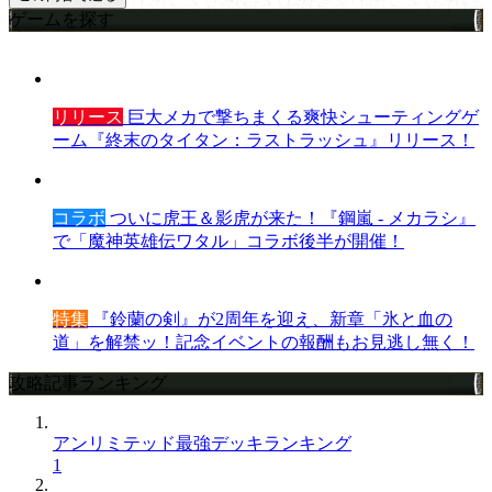
ゲームを探す
リリース
巨大メカで撃ちまくる爽快シューティングゲ
ーム『終末のタイタン：ラストラッシュ』リリース！
コラボ
ついに虎王＆影虎が来た！『鋼嵐 - メカラシ』
で「魔神英雄伝ワタル」コラボ後半が開催！
特集
『鈴蘭の剣』が2周年を迎え、新章「氷と血の
道」を解禁ッ！記念イベントの報酬もお見逃し無く！
攻略記事ランキング
アンリミテッド最強デッキランキング
1