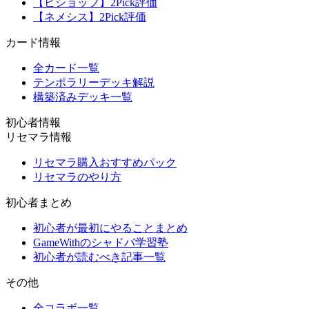
【ビショップ】2Pick評価
【ネメシス】2Pick評価
カード情報
全カード一覧
テンポラリーデッキ解説
構築済みデッキ一覧
初心者情報
リセマラ情報
リセマラ購入おすすめパック
リセマラのやり方
初心者まとめ
初心者が最初にやることまとめ
GameWithのシャドバ学習塾
初心者が読むべき記事一覧
その他
全コラボ一覧