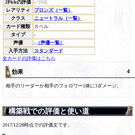
2Pickの評価
-
/10点
レアリティ
ブロンズ（一覧）
クラス
ニュートラル（一覧）
カード種類
スペル
タイプ
-
声優
-
（声優一覧）
入手方法
スタンダード
全カードの評価はこちら
4
効果
相手のリーダーか相手のフォロワー1体に3ダメージ。
構築戦での評価と使い道
2017/12/28時点での評価文です。