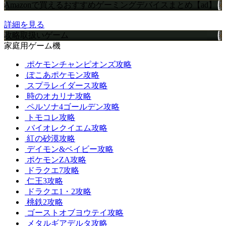
Amazonで買えるおすすめゲーミングデバイスまとめ【ad】
詳細を見る
攻略取扱いゲーム
家庭用ゲーム機
ポケモンチャンピオンズ攻略
ぽこあポケモン攻略
スプラレイダース攻略
時のオカリナ攻略
ペルソナ4ゴールデン攻略
トモコレ攻略
バイオレクイエム攻略
紅の砂漠攻略
デイモン&ベイビー攻略
ポケモンZA攻略
ドラクエ7攻略
仁王3攻略
ドラクエ1・2攻略
桃鉄2攻略
ゴーストオブヨウテイ攻略
メタルギアデルタ攻略