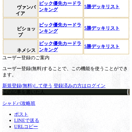
ピック優先カードラ
5勝デッキリスト
ヴァンパ
ンキング
イア
ピック優先カードラ
5勝デッキリスト
ビショッ
ンキング
プ
ピック優先カードラ
5勝デッキリスト
ンキング
ネメシス
ユーザー登録のご案内
ユーザー登録(無料)することで、この機能を使うことができ
ます。
新規登録(無料)して使う
登録済みの方はログイン
この記事を書いた人
シャドバ攻略班
ポスト
LINEで送る
URLコピー