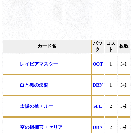
パッ
コス
カード名
枚数
ク
ト
レイピアマスター
OOT
1
3枚
白と黒の決闘
DBN
1
3枚
太陽の槍・ルー
SFL
2
3枚
空の指揮官・セリア
DBN
2
3枚