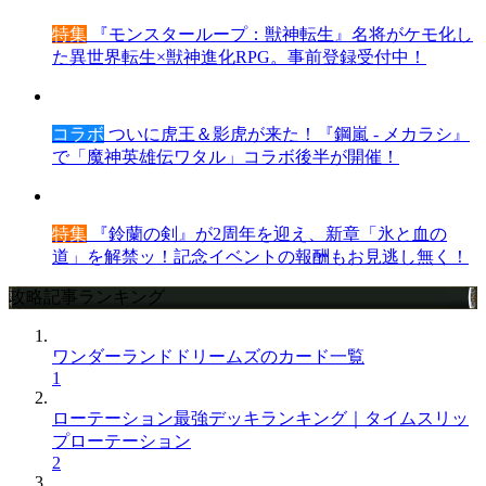
特集
『モンスターループ：獣神転生』名将がケモ化し
た異世界転生×獣神進化RPG。事前登録受付中！
コラボ
ついに虎王＆影虎が来た！『鋼嵐 - メカラシ』
で「魔神英雄伝ワタル」コラボ後半が開催！
特集
『鈴蘭の剣』が2周年を迎え、新章「氷と血の
道」を解禁ッ！記念イベントの報酬もお見逃し無く！
攻略記事ランキング
ワンダーランドドリームズのカード一覧
1
ローテーション最強デッキランキング｜タイムスリッ
プローテーション
2