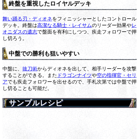
終盤を重視したロイヤルデッキ
舞い踊る刃・ディオネ
をフィニッシャーとしたコントロール
デッキ。終盤は
高潔なる騎士・レイサム
のリーダー効果や
レ
オニダスの遺志
で盤面を有利にしつつ、疾走フォロワーで押
し切ろう。
中盤での勝利も狙いやすい
中盤に、
抜刀術
からディオネを出して、相手リーダーを攻撃
することができる。また
ドラゴンナイツ
や
空の指揮官・セリ
ア
でも疾走フォロワーを出せるので、手札次第では中盤で押
し切ることも可能だ。
サンプルレシピ