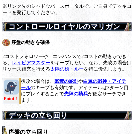
※リンク先のシャドウバースポータルで、ご自身でデッキコ
ードを発行してください。
コントロールロイヤルのマリガン
序盤の動きを確保
2コストフォロワーや、エンハンスで2コストの動きができ
る、
レイピアマスター
をキープしたい。なお、先攻の場合は
リソース補充を行える
太陽の槍・ルー
を特に優先しよう。
後攻の場合は、
簒奪の蛇剣
や
白翼の戦神・アイテ
ール
のキープも有効です。アイテールは3ターン目
にプレイすることで
先陣の騎兵
が確定サーチでき
Point！
ます。
デッキの立ち回り
序盤の立ち回り