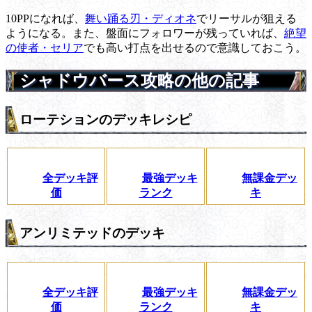
10PPになれば、
舞い踊る刃・ディオネ
でリーサルが狙える
ようになる。また、盤面にフォロワーが残っていれば、
絶望
の使者・セリア
でも高い打点を出せるので意識しておこう。
シャドウバース攻略の他の記事
ローテションのデッキレシピ
全デッキ評
最強デッキ
無課金デッ
価
ランク
キ
アンリミテッドのデッキ
全デッキ評
最強デッキ
無課金デッ
価
ランク
キ