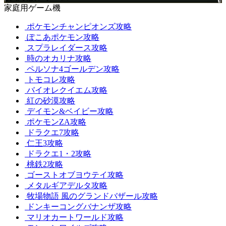
家庭用ゲーム機
ポケモンチャンピオンズ攻略
ぽこあポケモン攻略
スプラレイダース攻略
時のオカリナ攻略
ペルソナ4ゴールデン攻略
トモコレ攻略
バイオレクイエム攻略
紅の砂漠攻略
デイモン&ベイビー攻略
ポケモンZA攻略
ドラクエ7攻略
仁王3攻略
ドラクエ1・2攻略
桃鉄2攻略
ゴーストオブヨウテイ攻略
メタルギアデルタ攻略
牧場物語 風のグランドバザール攻略
ドンキーコングバナンザ攻略
マリオカートワールド攻略