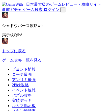
事前ガチャ
ゲーム検索
ログイン
シャドウバース攻略wiki
掲示板Q&A
トップに戻る
ゲーム攻略一覧を見る
ビヨンド情報
ローテ最強
アンリミ最強
2Pick攻略
イベント速報
パズル攻略
実績デッキ
ルムマ掲示板
スキン所持率