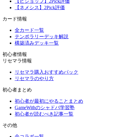
【ビショップ】2Pick評価
【ネメシス】2Pick評価
カード情報
全カード一覧
テンポラリーデッキ解説
構築済みデッキ一覧
初心者情報
リセマラ情報
リセマラ購入おすすめパック
リセマラのやり方
初心者まとめ
初心者が最初にやることまとめ
GameWithのシャドバ学習塾
初心者が読むべき記事一覧
その他
全コラボ一覧