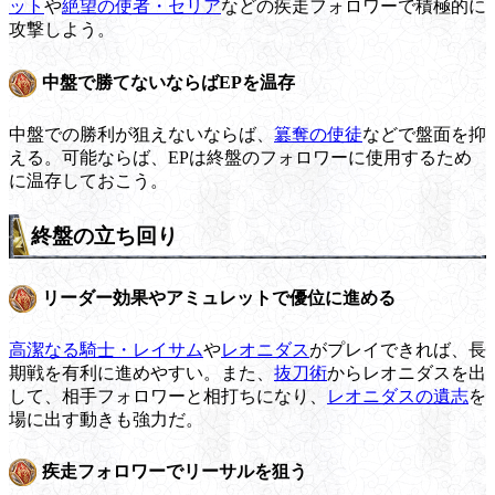
ット
や
絶望の使者・セリア
などの疾走フォロワーで積極的に
攻撃しよう。
中盤で勝てないならばEPを温存
中盤での勝利が狙えないならば、
簒奪の使徒
などで盤面を抑
える。可能ならば、EPは終盤のフォロワーに使用するため
に温存しておこう。
終盤の立ち回り
リーダー効果やアミュレットで優位に進める
高潔なる騎士・レイサム
や
レオニダス
がプレイできれば、長
期戦を有利に進めやすい。また、
抜刀術
からレオニダスを出
して、相手フォロワーと相打ちになり、
レオニダスの遺志
を
場に出す動きも強力だ。
疾走フォロワーでリーサルを狙う