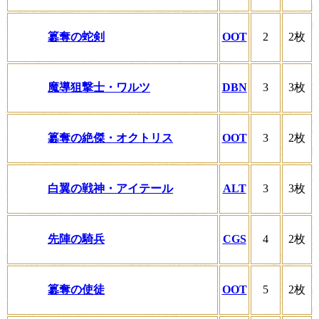
簒奪の蛇剣
OOT
2
2枚
魔導狙撃士・ワルツ
DBN
3
3枚
簒奪の絶傑・オクトリス
OOT
3
2枚
白翼の戦神・アイテール
ALT
3
3枚
先陣の騎兵
CGS
4
2枚
簒奪の使徒
OOT
5
2枚