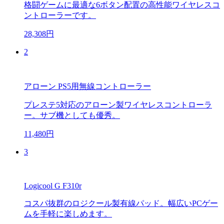
格闘ゲームに最適な6ボタン配置の高性能ワイヤレスコ
ントローラーです。
28,308円
2
アローン PS5用無線コントローラー
プレステ5対応のアローン製ワイヤレスコントローラ
ー。サブ機としても優秀。
11,480円
3
Logicool G F310r
コスパ抜群のロジクール製有線パッド。幅広いPCゲー
ムを手軽に楽しめます。