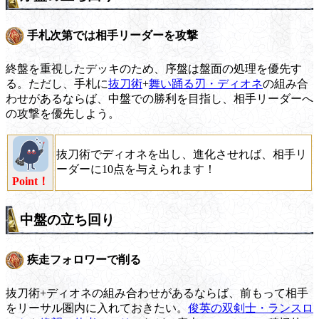
手札次第では相手リーダーを攻撃
終盤を重視したデッキのため、序盤は盤面の処理を優先す
る。ただし、手札に
抜刀術
+
舞い踊る刃・ディオネ
の組み合
わせがあるならば、中盤での勝利を目指し、相手リーダーへ
の攻撃を優先しよう。
抜刀術でディオネを出し、進化させれば、相手リ
ーダーに10点を与えられます！
Point！
中盤の立ち回り
疾走フォロワーで削る
抜刀術+ディオネの組み合わせがあるならば、前もって相手
をリーサル圏内に入れておきたい。
俊英の双剣士・ランスロ