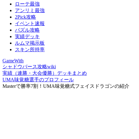
ローテ最強
アンリミ最強
2Pick攻略
イベント速報
パズル攻略
実績デッキ
ルムマ掲示板
スキン所持率
GameWith
シャドウバース攻略wiki
実績（連勝・大会優勝）デッキまとめ
UMA味覚糖選手のプロフィール
Masterで勝率7割！UMA味覚糖式フェイスドラゴンの紹介