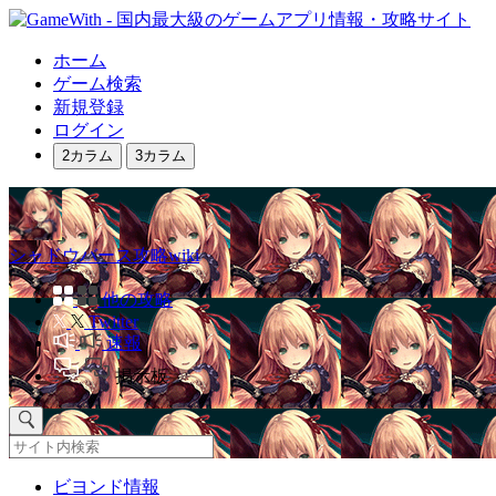
ホーム
ゲーム検索
新規登録
ログイン
2カラム
3カラム
シャドウバース攻略wiki
他の攻略
Twitter
速報
掲示板
ビヨンド情報