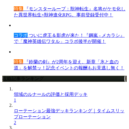
特集
『モンスターループ：獣神転生』名将がケモ化し
た異世界転生×獣神進化RPG。事前登録受付中！
コラボ
ついに虎王＆影虎が来た！『鋼嵐 - メカラシ』
で「魔神英雄伝ワタル」コラボ後半が開催！
特集
『鈴蘭の剣』が2周年を迎え、新章「氷と血の
道」を解禁ッ！記念イベントの報酬もお見逃し無く！
攻略記事ランキング
領域のルナールの評価と採用デッキ
1
ローテーション最強デッキランキング｜タイムスリッ
プローテーション
2