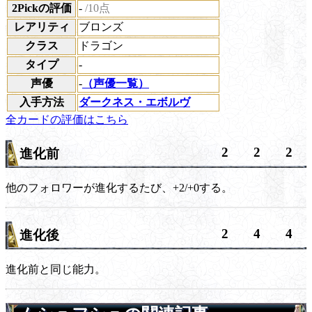
2Pickの評価
-
/10点
レアリティ
ブロンズ
クラス
ドラゴン
タイプ
-
声優
-
（声優一覧）
入手方法
ダークネス・エボルヴ
全カードの評価はこちら
2
2
2
進化前
他のフォロワーが進化するたび、+2/+0する。
2
4
4
進化後
進化前と同じ能力。