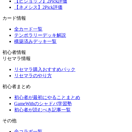
【ビショップ】2Pick評価
【ネメシス】2Pick評価
カード情報
全カード一覧
テンポラリーデッキ解説
構築済みデッキ一覧
初心者情報
リセマラ情報
リセマラ購入おすすめパック
リセマラのやり方
初心者まとめ
初心者が最初にやることまとめ
GameWithのシャドバ学習塾
初心者が読むべき記事一覧
その他
全コラボ一覧