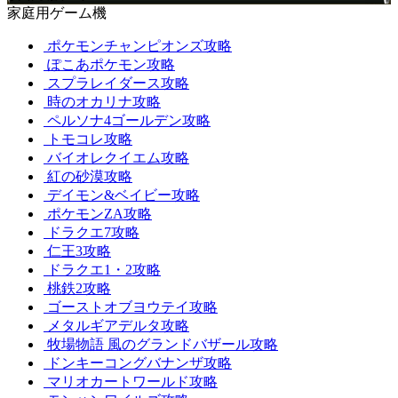
家庭用ゲーム機
ポケモンチャンピオンズ攻略
ぽこあポケモン攻略
スプラレイダース攻略
時のオカリナ攻略
ペルソナ4ゴールデン攻略
トモコレ攻略
バイオレクイエム攻略
紅の砂漠攻略
デイモン&ベイビー攻略
ポケモンZA攻略
ドラクエ7攻略
仁王3攻略
ドラクエ1・2攻略
桃鉄2攻略
ゴーストオブヨウテイ攻略
メタルギアデルタ攻略
牧場物語 風のグランドバザール攻略
ドンキーコングバナンザ攻略
マリオカートワールド攻略