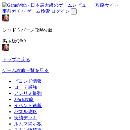
事前ガチャ
ゲーム検索
ログイン
シャドウバース攻略wiki
掲示板Q&A
トップに戻る
ゲーム攻略一覧を見る
ビヨンド情報
ローテ最強
アンリミ最強
2Pick攻略
イベント速報
パズル攻略
実績デッキ
ルムマ掲示板
スキン所持率