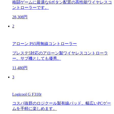
格闘ゲームに最適な6ボタン配置の高性能ワイヤレスコ
ントローラーです。
28,308円
2
アローン PS5用無線コントローラー
プレステ5対応のアローン製ワイヤレスコントローラ
ー。サブ機としても優秀。
11,480円
3
Logicool G F310r
コスパ抜群のロジクール製有線パッド。幅広いPCゲー
ムを手軽に楽しめます。