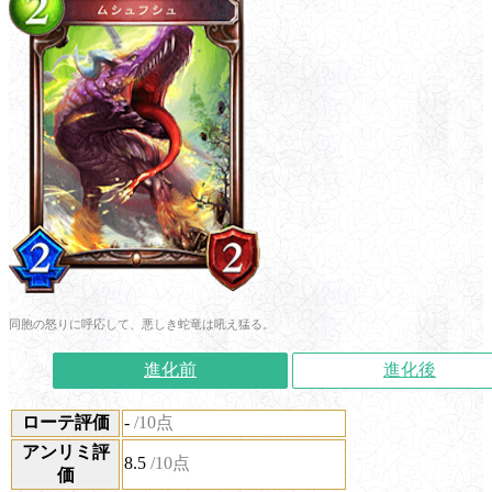
同胞の怒りに呼応して、悪しき蛇竜は吼え猛る。
進化前
進化後
ローテ評価
-
/10点
アンリミ評
8.5
/10点
価