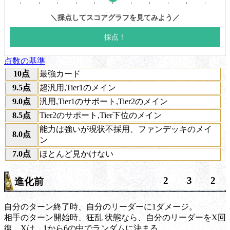
点数の基準
10点
最強カード
9.5点
超汎用,Tier1のメイン
9.0点
汎用,Tier1のサポート,Tier2のメイン
8.5点
Tier2のサポート,Tier下位のメイン
能力は強いが現状不採用、ファンデッキのメイ
8.0点
ン
7.0点
ほとんど見かけない
2
3
2
進化前
自分のターン終了時、自分のリーダーに1ダメージ。
相手のターン開始時、
狂乱
状態なら、自分のリーダーをX回
復。Xは、1から6の中でランダムに決まる。