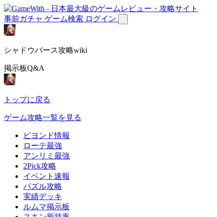
事前ガチャ
ゲーム検索
ログイン
シャドウバース攻略wiki
掲示板Q&A
トップに戻る
ゲーム攻略一覧を見る
ビヨンド情報
ローテ最強
アンリミ最強
2Pick攻略
イベント速報
パズル攻略
実績デッキ
ルムマ掲示板
スキン所持率