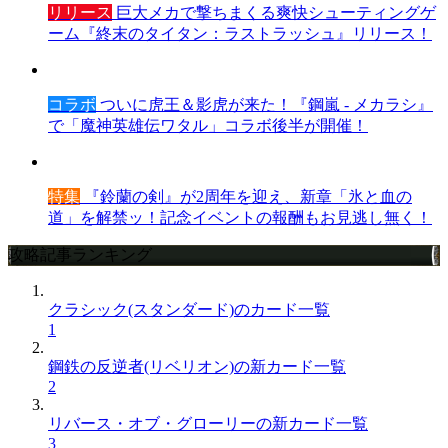
リリース
巨大メカで撃ちまくる爽快シューティングゲ
ーム『終末のタイタン：ラストラッシュ』リリース！
コラボ
ついに虎王＆影虎が来た！『鋼嵐 - メカラシ』
で「魔神英雄伝ワタル」コラボ後半が開催！
特集
『鈴蘭の剣』が2周年を迎え、新章「氷と血の
道」を解禁ッ！記念イベントの報酬もお見逃し無く！
攻略記事ランキング
クラシック(スタンダード)のカード一覧
1
鋼鉄の反逆者(リベリオン)の新カード一覧
2
リバース・オブ・グローリーの新カード一覧
3