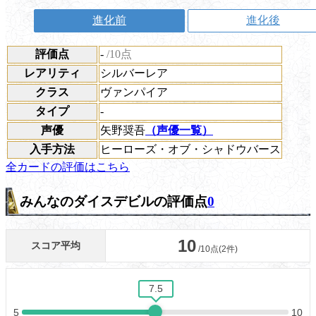
進化前
進化後
評価点
-
/10点
レアリティ
シルバーレア
クラス
ヴァンパイア
タイプ
-
声優
矢野奨吾
（声優一覧）
入手方法
ヒーローズ・オブ・シャドウバース
全カードの評価はこちら
みんなのダイスデビルの評価点
0