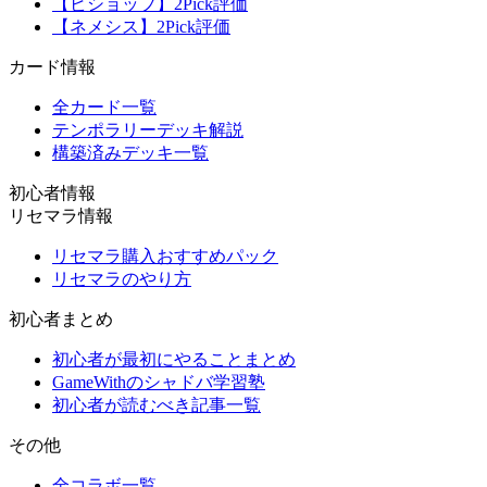
【ビショップ】2Pick評価
【ネメシス】2Pick評価
カード情報
全カード一覧
テンポラリーデッキ解説
構築済みデッキ一覧
初心者情報
リセマラ情報
リセマラ購入おすすめパック
リセマラのやり方
初心者まとめ
初心者が最初にやることまとめ
GameWithのシャドバ学習塾
初心者が読むべき記事一覧
その他
全コラボ一覧