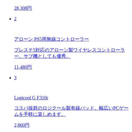
28,308円
2
アローン PS5用無線コントローラー
プレステ5対応のアローン製ワイヤレスコントローラ
ー。サブ機としても優秀。
11,480円
3
Logicool G F310r
コスパ抜群のロジクール製有線パッド。幅広いPCゲー
ムを手軽に楽しめます。
2,860円