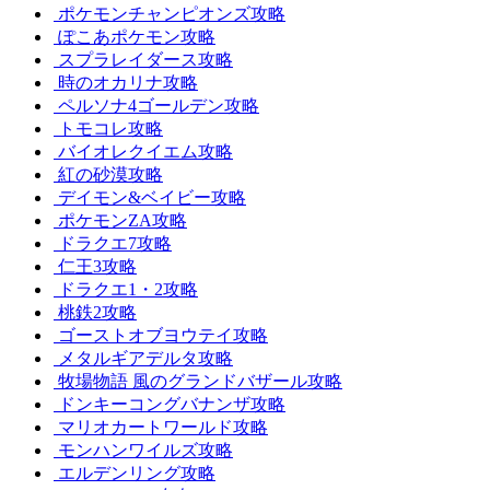
ポケモンチャンピオンズ攻略
ぽこあポケモン攻略
スプラレイダース攻略
時のオカリナ攻略
ペルソナ4ゴールデン攻略
トモコレ攻略
バイオレクイエム攻略
紅の砂漠攻略
デイモン&ベイビー攻略
ポケモンZA攻略
ドラクエ7攻略
仁王3攻略
ドラクエ1・2攻略
桃鉄2攻略
ゴーストオブヨウテイ攻略
メタルギアデルタ攻略
牧場物語 風のグランドバザール攻略
ドンキーコングバナンザ攻略
マリオカートワールド攻略
モンハンワイルズ攻略
エルデンリング攻略