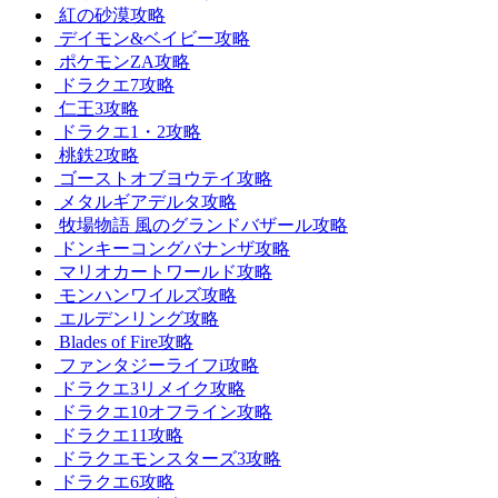
紅の砂漠攻略
デイモン&ベイビー攻略
ポケモンZA攻略
ドラクエ7攻略
仁王3攻略
ドラクエ1・2攻略
桃鉄2攻略
ゴーストオブヨウテイ攻略
メタルギアデルタ攻略
牧場物語 風のグランドバザール攻略
ドンキーコングバナンザ攻略
マリオカートワールド攻略
モンハンワイルズ攻略
エルデンリング攻略
Blades of Fire攻略
ファンタジーライフi攻略
ドラクエ3リメイク攻略
ドラクエ10オフライン攻略
ドラクエ11攻略
ドラクエモンスターズ3攻略
ドラクエ6攻略