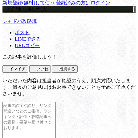
新規登録(無料)して使う
登録済みの方はログイン
この記事を書いた人
シャドバ攻略班
ポスト
LINEで送る
URLコピー
この記事を評価しよう！
イマイチ
いいね
指摘する
いただいた内容は担当者が確認のうえ、順次対応いたしま
す。個々のご意見にはお返事できないことを予めご了承くだ
さいませ。