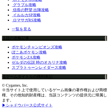
グラブル攻略
信長の野望 出陣攻略
イルルカSP攻略
ロマサガRS攻略
一覧を見る
注目の攻略記事
ポケモンチャンピオンズ攻略
ぽこあポケモン攻略
ポケモンZA攻略
ゼルダの伝説 時のオカリナ攻略
スプラトゥーンレイダース攻略
当ゲームタイトルの権利表記
© Cygames, Inc.
※当サイト上で使用しているゲーム画像の著作権および商標
権、その他知的財産権は、当該コンテンツの提供元に帰属し
ます。
▶シャドウバース公式サイト