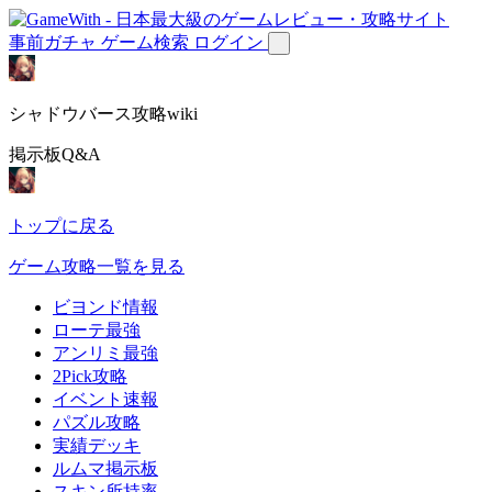
事前ガチャ
ゲーム検索
ログイン
シャドウバース攻略wiki
掲示板Q&A
トップに戻る
ゲーム攻略一覧を見る
ビヨンド情報
ローテ最強
アンリミ最強
2Pick攻略
イベント速報
パズル攻略
実績デッキ
ルムマ掲示板
スキン所持率