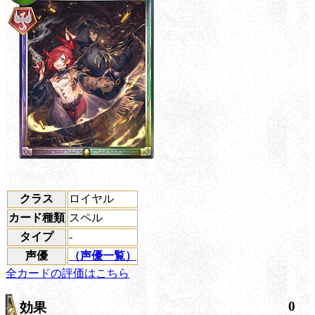
クラス
ロイヤル
カード種類
スペル
タイプ
-
声優
（声優一覧）
全カードの評価はこちら
0
効果