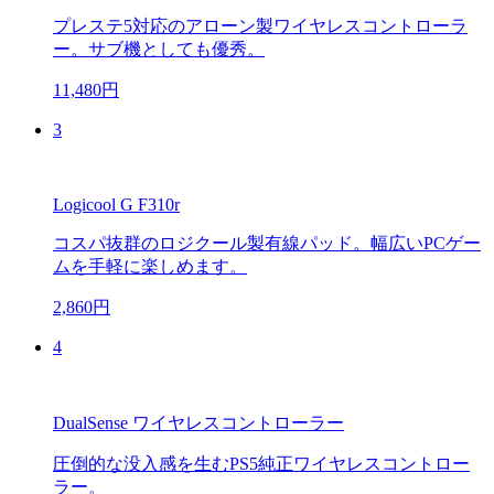
プレステ5対応のアローン製ワイヤレスコントローラ
ー。サブ機としても優秀。
11,480円
3
Logicool G F310r
コスパ抜群のロジクール製有線パッド。幅広いPCゲー
ムを手軽に楽しめます。
2,860円
4
DualSense ワイヤレスコントローラー
圧倒的な没入感を生むPS5純正ワイヤレスコントロー
ラー。