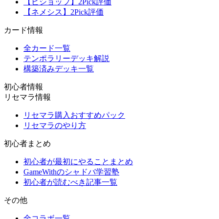
【ビショップ】2Pick評価
【ネメシス】2Pick評価
カード情報
全カード一覧
テンポラリーデッキ解説
構築済みデッキ一覧
初心者情報
リセマラ情報
リセマラ購入おすすめパック
リセマラのやり方
初心者まとめ
初心者が最初にやることまとめ
GameWithのシャドバ学習塾
初心者が読むべき記事一覧
その他
全コラボ一覧