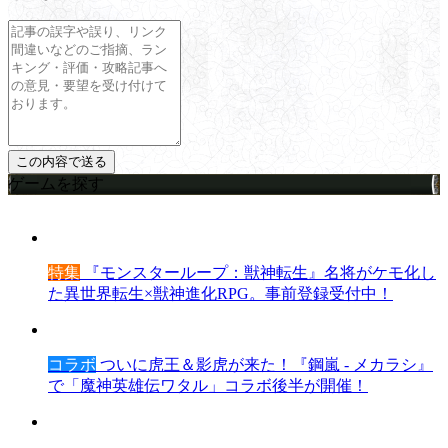
ゲームを探す
特集
『モンスターループ：獣神転生』名将がケモ化し
た異世界転生×獣神進化RPG。事前登録受付中！
コラボ
ついに虎王＆影虎が来た！『鋼嵐 - メカラシ』
で「魔神英雄伝ワタル」コラボ後半が開催！