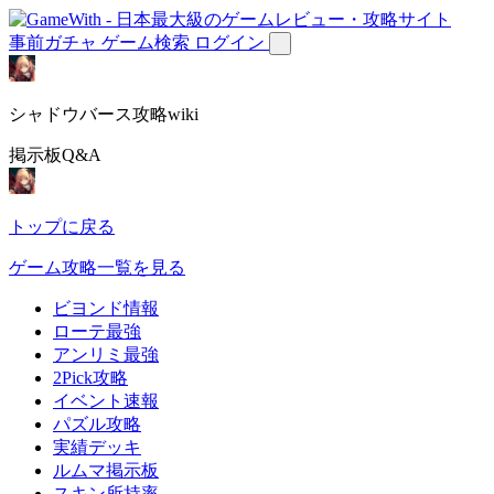
事前ガチャ
ゲーム検索
ログイン
シャドウバース攻略wiki
掲示板Q&A
トップに戻る
ゲーム攻略一覧を見る
ビヨンド情報
ローテ最強
アンリミ最強
2Pick攻略
イベント速報
パズル攻略
実績デッキ
ルムマ掲示板
スキン所持率