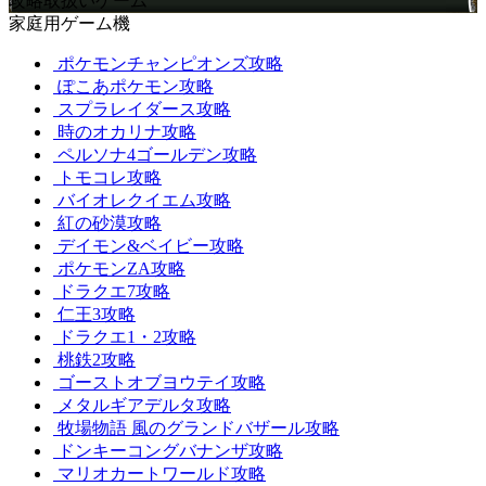
攻略取扱いゲーム
家庭用ゲーム機
ポケモンチャンピオンズ攻略
ぽこあポケモン攻略
スプラレイダース攻略
時のオカリナ攻略
ペルソナ4ゴールデン攻略
トモコレ攻略
バイオレクイエム攻略
紅の砂漠攻略
デイモン&ベイビー攻略
ポケモンZA攻略
ドラクエ7攻略
仁王3攻略
ドラクエ1・2攻略
桃鉄2攻略
ゴーストオブヨウテイ攻略
メタルギアデルタ攻略
牧場物語 風のグランドバザール攻略
ドンキーコングバナンザ攻略
マリオカートワールド攻略