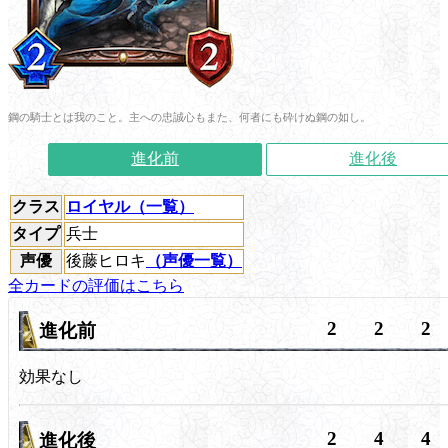
鋼の騎士とは我のこと。主への忠誠心もまた、何者にも砕けぬ鋼の如し。
進化前
進化後
クラス
ロイヤル（一覧）
タイプ
兵士
声優
後藤ヒロキ
（声優一覧）
全カードの評価はこちら
2
2
2
進化前
効果なし
2
4
4
進化後