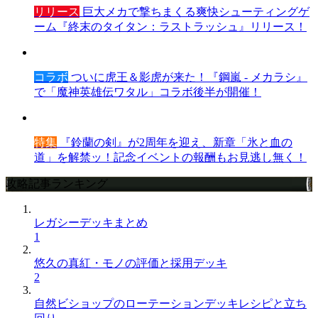
リリース
巨大メカで撃ちまくる爽快シューティングゲ
ーム『終末のタイタン：ラストラッシュ』リリース！
コラボ
ついに虎王＆影虎が来た！『鋼嵐 - メカラシ』
で「魔神英雄伝ワタル」コラボ後半が開催！
特集
『鈴蘭の剣』が2周年を迎え、新章「氷と血の
道」を解禁ッ！記念イベントの報酬もお見逃し無く！
攻略記事ランキング
レガシーデッキまとめ
1
悠久の真紅・モノの評価と採用デッキ
2
自然ビショップのローテーションデッキレシピと立ち