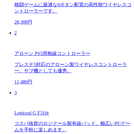
格闘ゲームに最適な6ボタン配置の高性能ワイヤレスコ
ントローラーです。
28,308円
2
アローン PS5用無線コントローラー
プレステ5対応のアローン製ワイヤレスコントローラ
ー。サブ機としても優秀。
11,480円
3
Logicool G F310r
コスパ抜群のロジクール製有線パッド。幅広いPCゲー
ムを手軽に楽しめます。