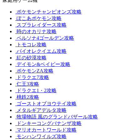
家庭用ゲーム機
ポケモンチャンピオンズ攻略
ぽこあポケモン攻略
スプラレイダース攻略
時のオカリナ攻略
ペルソナ4ゴールデン攻略
トモコレ攻略
バイオレクイエム攻略
紅の砂漠攻略
デイモン&ベイビー攻略
ポケモンZA攻略
ドラクエ7攻略
仁王3攻略
ドラクエ1・2攻略
桃鉄2攻略
ゴーストオブヨウテイ攻略
メタルギアデルタ攻略
牧場物語 風のグランドバザール攻略
ドンキーコングバナンザ攻略
マリオカートワールド攻略
モンハンワイルズ攻略