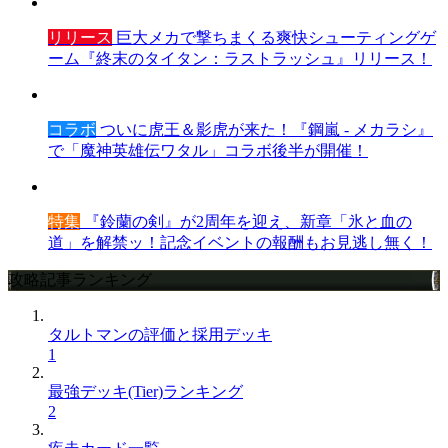
リリース
巨大メカで撃ちまくる爽快シューティングゲ
ーム『終末のタイタン：ラストラッシュ』リリース！
コラボ
ついに虎王＆影虎が来た！『鋼嵐 - メカラシ』
で「魔神英雄伝ワタル」コラボ後半が開催！
特集
『鈴蘭の剣』が2周年を迎え、新章「氷と血の
道」を解禁ッ！記念イベントの報酬もお見逃し無く！
攻略記事ランキング
タルトマンの評価と採用デッキ
1
最強デッキ(Tier)ランキング
2