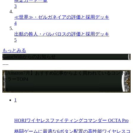
疾走カード一覧
3
≪世界≫・ゼルガネイアの評価と採用デッキ
4
出航の咎人・バルバロスの評価と採用デッキ
5
もっとみる
GameWithからのお知らせ
【Amazon7月】おすすめ記事からよく買われているコントロ
ーラーTOP4
PR
1
HORIワイヤレスファイティングコマンダー OCTA Pro
格闘ゲームに最適な6ボタン配置の高性能ワイヤレスコ