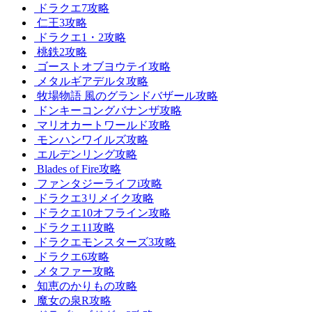
ドラクエ7攻略
仁王3攻略
ドラクエ1・2攻略
桃鉄2攻略
ゴーストオブヨウテイ攻略
メタルギアデルタ攻略
牧場物語 風のグランドバザール攻略
ドンキーコングバナンザ攻略
マリオカートワールド攻略
モンハンワイルズ攻略
エルデンリング攻略
Blades of Fire攻略
ファンタジーライフi攻略
ドラクエ3リメイク攻略
ドラクエ10オフライン攻略
ドラクエ11攻略
ドラクエモンスターズ3攻略
ドラクエ6攻略
メタファー攻略
知恵のかりもの攻略
魔女の泉R攻略