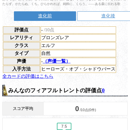
たらず。かたらぬ、くち。ひらかれれば、純粋に、くらう。――ある森に伝わる歌
進化前
進化後
評価点
-
/10点
レアリティ
ブロンズレア
クラス
エルフ
タイプ
自然
声優
-
（声優一覧）
入手方法
ヒーローズ・オブ・シャドウバース
全カードの評価はこちら
みんなのフィアフルトレントの評価点
0