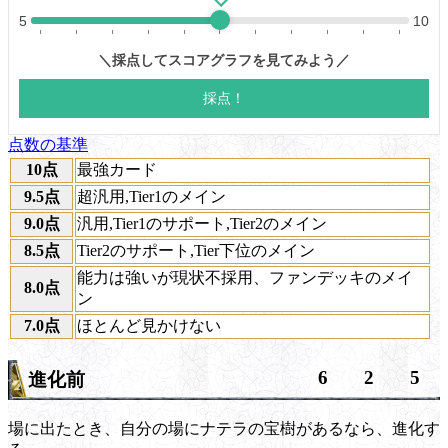
点数の基準
10点
最強カード
9.5点
超汎用,Tier1のメイン
9.0点
汎用,Tier1のサポート,Tier2のメイン
8.5点
Tier2のサポート,Tier下位のメイン
能力は強いが現状不採用、ファンデッキのメイ
8.0点
ン
7.0点
ほとんど見かけない
6
2
5
進化前
場に出たとき、自分の場にナテラの宝樹があるなら、進化す