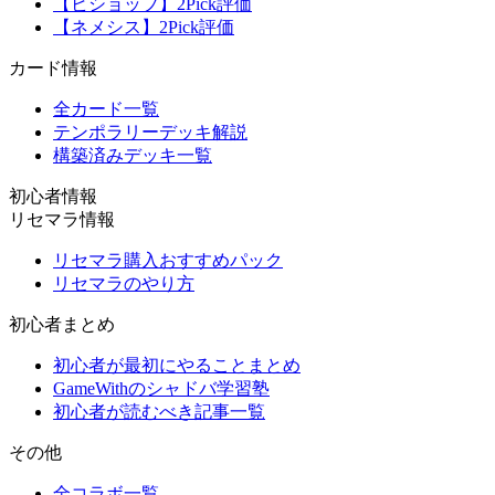
【ビショップ】2Pick評価
【ネメシス】2Pick評価
カード情報
全カード一覧
テンポラリーデッキ解説
構築済みデッキ一覧
初心者情報
リセマラ情報
リセマラ購入おすすめパック
リセマラのやり方
初心者まとめ
初心者が最初にやることまとめ
GameWithのシャドバ学習塾
初心者が読むべき記事一覧
その他
全コラボ一覧