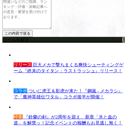
ゲームを探す
リリース
巨大メカで撃ちまくる爽快シューティングゲ
ーム『終末のタイタン：ラストラッシュ』リリース！
コラボ
ついに虎王＆影虎が来た！『鋼嵐 - メカラシ』
で「魔神英雄伝ワタル」コラボ後半が開催！
特集
『鈴蘭の剣』が2周年を迎え、新章「氷と血の
道」を解禁ッ！記念イベントの報酬もお見逃し無く！