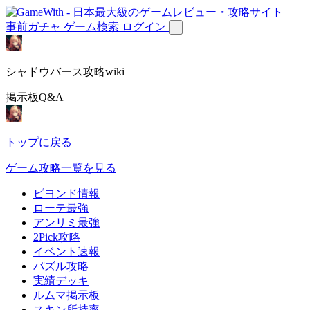
事前ガチャ
ゲーム検索
ログイン
シャドウバース攻略wiki
掲示板Q&A
トップに戻る
ゲーム攻略一覧を見る
ビヨンド情報
ローテ最強
アンリミ最強
2Pick攻略
イベント速報
パズル攻略
実績デッキ
ルムマ掲示板
スキン所持率