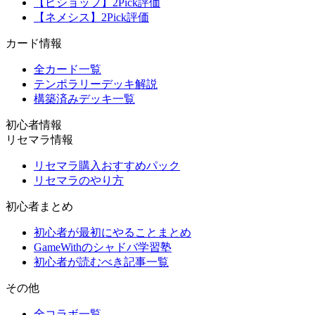
【ビショップ】2Pick評価
【ネメシス】2Pick評価
カード情報
全カード一覧
テンポラリーデッキ解説
構築済みデッキ一覧
初心者情報
リセマラ情報
リセマラ購入おすすめパック
リセマラのやり方
初心者まとめ
初心者が最初にやることまとめ
GameWithのシャドバ学習塾
初心者が読むべき記事一覧
その他
全コラボ一覧