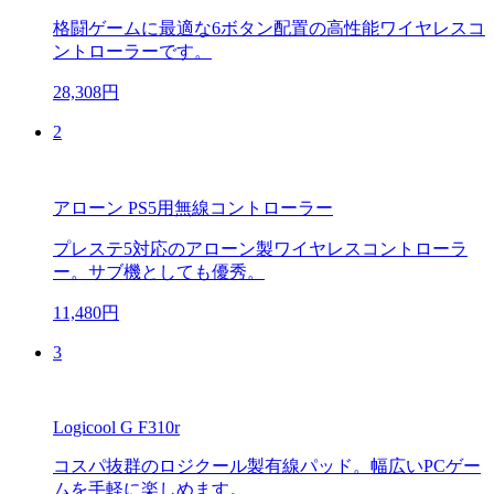
格闘ゲームに最適な6ボタン配置の高性能ワイヤレスコ
ントローラーです。
28,308円
2
アローン PS5用無線コントローラー
プレステ5対応のアローン製ワイヤレスコントローラ
ー。サブ機としても優秀。
11,480円
3
Logicool G F310r
コスパ抜群のロジクール製有線パッド。幅広いPCゲー
ムを手軽に楽しめます。