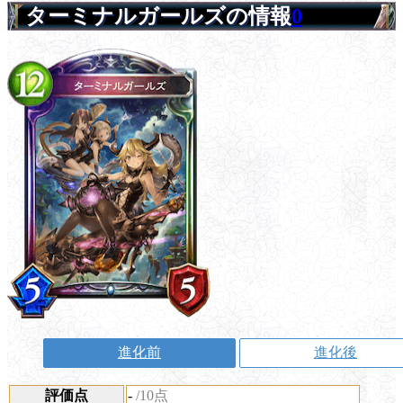
ターミナルガールズの情報
0
進化前
進化後
評価点
-
/10点