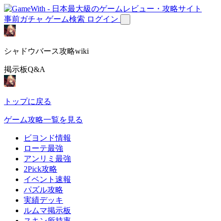
事前ガチャ
ゲーム検索
ログイン
シャドウバース攻略wiki
掲示板Q&A
トップに戻る
ゲーム攻略一覧を見る
ビヨンド情報
ローテ最強
アンリミ最強
2Pick攻略
イベント速報
パズル攻略
実績デッキ
ルムマ掲示板
スキン所持率