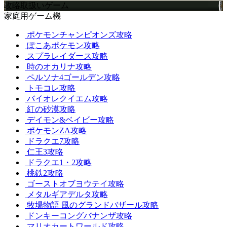
攻略取扱いゲーム
家庭用ゲーム機
ポケモンチャンピオンズ攻略
ぽこあポケモン攻略
スプラレイダース攻略
時のオカリナ攻略
ペルソナ4ゴールデン攻略
トモコレ攻略
バイオレクイエム攻略
紅の砂漠攻略
デイモン&ベイビー攻略
ポケモンZA攻略
ドラクエ7攻略
仁王3攻略
ドラクエ1・2攻略
桃鉄2攻略
ゴーストオブヨウテイ攻略
メタルギアデルタ攻略
牧場物語 風のグランドバザール攻略
ドンキーコングバナンザ攻略
マリオカートワールド攻略