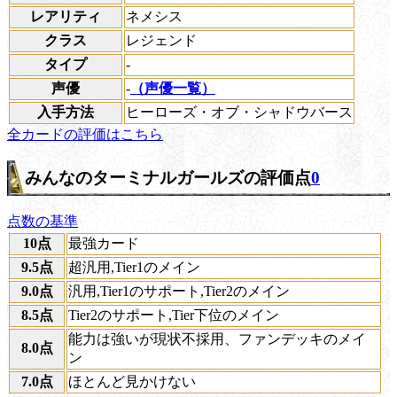
レアリティ
ネメシス
クラス
レジェンド
タイプ
-
声優
-
（声優一覧）
入手方法
ヒーローズ・オブ・シャドウバース
全カードの評価はこちら
みんなのターミナルガールズの評価点
0
点数の基準
10点
最強カード
9.5点
超汎用,Tier1のメイン
9.0点
汎用,Tier1のサポート,Tier2のメイン
8.5点
Tier2のサポート,Tier下位のメイン
能力は強いが現状不採用、ファンデッキのメイ
8.0点
ン
7.0点
ほとんど見かけない