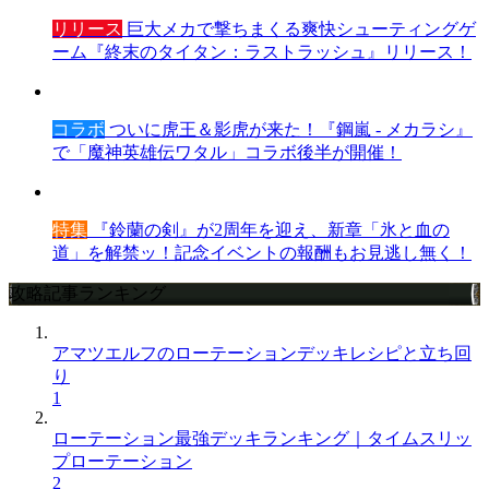
リリース
巨大メカで撃ちまくる爽快シューティングゲ
ーム『終末のタイタン：ラストラッシュ』リリース！
コラボ
ついに虎王＆影虎が来た！『鋼嵐 - メカラシ』
で「魔神英雄伝ワタル」コラボ後半が開催！
特集
『鈴蘭の剣』が2周年を迎え、新章「氷と血の
道」を解禁ッ！記念イベントの報酬もお見逃し無く！
攻略記事ランキング
アマツエルフのローテーションデッキレシピと立ち回
り
1
ローテーション最強デッキランキング｜タイムスリッ
プローテーション
2