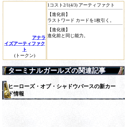
1コスト2/1(4/3) アーティファクト
【進化前】
ラストワード
カードを1枚引く。
【進化後】
進化前と同じ能力。
アナラ
イズアーティファク
ト
(トークン)
ターミナルガールズの関連記事
ヒーローズ・オブ・シャドウバースの新カー
ド情報