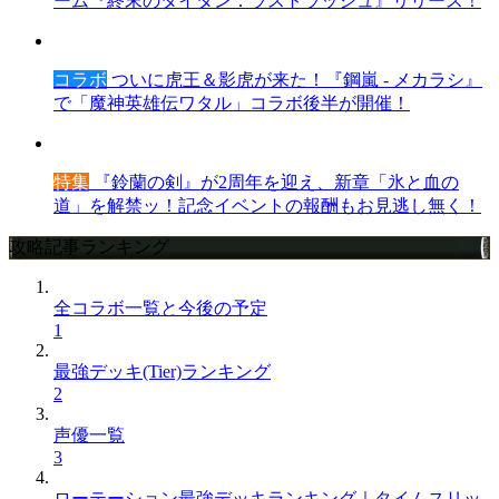
ーム『終末のタイタン：ラストラッシュ』リリース！
コラボ
ついに虎王＆影虎が来た！『鋼嵐 - メカラシ』
で「魔神英雄伝ワタル」コラボ後半が開催！
特集
『鈴蘭の剣』が2周年を迎え、新章「氷と血の
道」を解禁ッ！記念イベントの報酬もお見逃し無く！
攻略記事ランキング
全コラボ一覧と今後の予定
1
最強デッキ(Tier)ランキング
2
声優一覧
3
ローテーション最強デッキランキング｜タイムスリッ