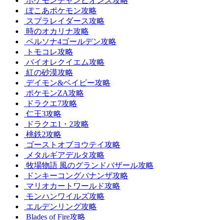
ポケモンチャンピオンズ攻略
ぽこあポケモン攻略
スプラレイダース攻略
時のオカリナ攻略
ペルソナ4ゴールデン攻略
トモコレ攻略
バイオレクイエム攻略
紅の砂漠攻略
デイモン&ベイビー攻略
ポケモンZA攻略
ドラクエ7攻略
仁王3攻略
ドラクエ1・2攻略
桃鉄2攻略
ゴーストオブヨウテイ攻略
メタルギアデルタ攻略
牧場物語 風のグランドバザール攻略
ドンキーコングバナンザ攻略
マリオカートワールド攻略
モンハンワイルズ攻略
エルデンリング攻略
Blades of Fire攻略