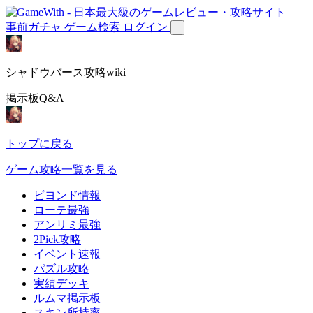
事前ガチャ
ゲーム検索
ログイン
シャドウバース攻略wiki
掲示板Q&A
トップに戻る
ゲーム攻略一覧を見る
ビヨンド情報
ローテ最強
アンリミ最強
2Pick攻略
イベント速報
パズル攻略
実績デッキ
ルムマ掲示板
スキン所持率