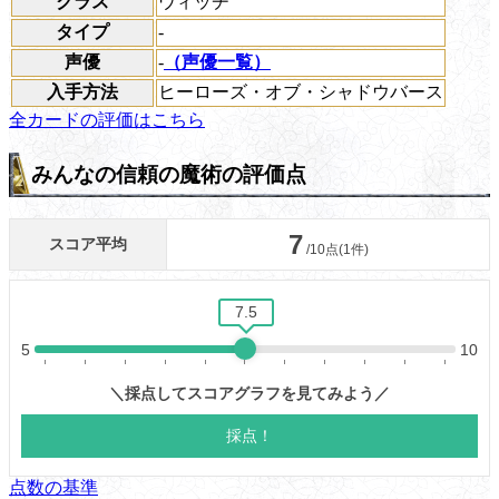
クラス
ウィッチ
タイプ
-
声優
-
（声優一覧）
入手方法
ヒーローズ・オブ・シャドウバース
全カードの評価はこちら
みんなの信頼の魔術の評価点
点数の基準