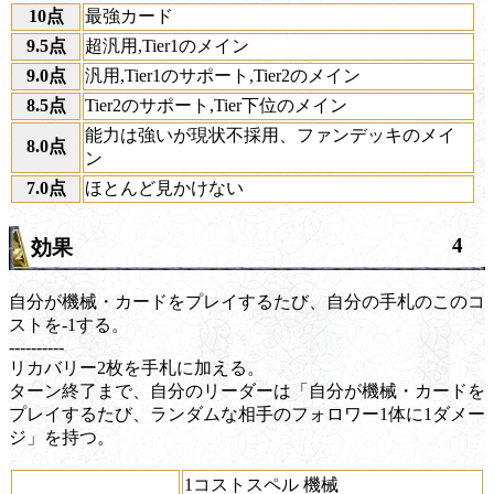
10点
最強カード
9.5点
超汎用,Tier1のメイン
9.0点
汎用,Tier1のサポート,Tier2のメイン
8.5点
Tier2のサポート,Tier下位のメイン
能力は強いが現状不採用、ファンデッキのメイ
8.0点
ン
7.0点
ほとんど見かけない
4
効果
自分が機械・カードをプレイするたび、自分の手札のこのコ
ストを-1する。
----------
リカバリー2枚を手札に加える。
ターン終了まで、自分のリーダーは「自分が機械・カードを
プレイするたび、ランダムな相手のフォロワー1体に1ダメー
ジ」を持つ。
1コストスペル 機械