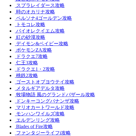
スプラレイダース攻略
時のオカリナ攻略
ペルソナ4ゴールデン攻略
トモコレ攻略
バイオレクイエム攻略
紅の砂漠攻略
デイモン&ベイビー攻略
ポケモンZA攻略
ドラクエ7攻略
仁王3攻略
ドラクエ1・2攻略
桃鉄2攻略
ゴーストオブヨウテイ攻略
メタルギアデルタ攻略
牧場物語 風のグランドバザール攻略
ドンキーコングバナンザ攻略
マリオカートワールド攻略
モンハンワイルズ攻略
エルデンリング攻略
Blades of Fire攻略
ファンタジーライフi攻略