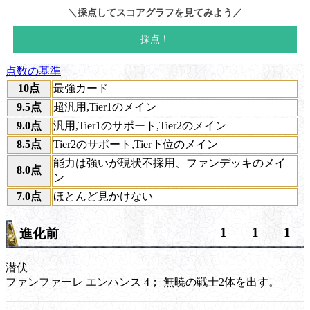
点数の基準
10点
最強カード
9.5点
超汎用,Tier1のメイン
9.0点
汎用,Tier1のサポート,Tier2のメイン
8.5点
Tier2のサポート,Tier下位のメイン
能力は強いが現状不採用、ファンデッキのメイ
8.0点
ン
7.0点
ほとんど見かけない
1
1
1
進化前
潜伏
ファンファーレ
エンハンス
4； 無暁の戦士2体を出す。