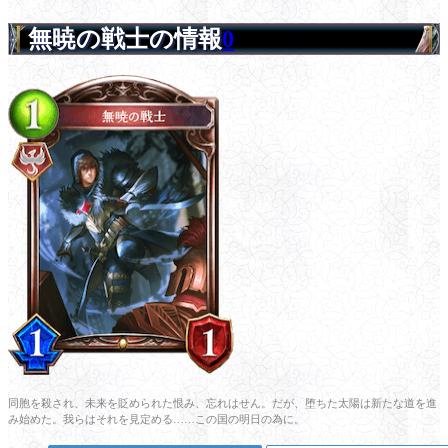
無暁の戦士の情報
0
同胞を殺され、未来を貶められた恨み、忘れはせん。だが、堕ちた太陽は新たな道を進
み始めた。我らはそれを見定める……この国の明日の為に。