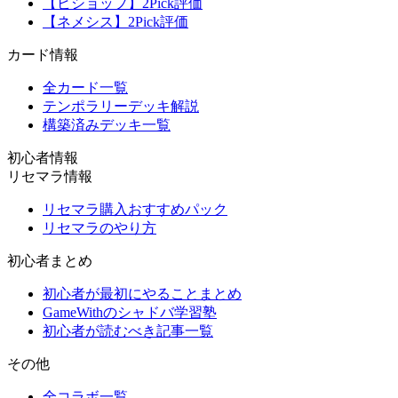
【ビショップ】2Pick評価
【ネメシス】2Pick評価
カード情報
全カード一覧
テンポラリーデッキ解説
構築済みデッキ一覧
初心者情報
リセマラ情報
リセマラ購入おすすめパック
リセマラのやり方
初心者まとめ
初心者が最初にやることまとめ
GameWithのシャドバ学習塾
初心者が読むべき記事一覧
その他
全コラボ一覧