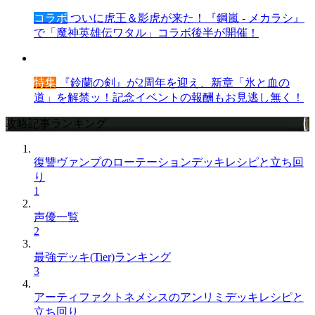
コラボ
ついに虎王＆影虎が来た！『鋼嵐 - メカラシ』
で「魔神英雄伝ワタル」コラボ後半が開催！
特集
『鈴蘭の剣』が2周年を迎え、新章「氷と血の
道」を解禁ッ！記念イベントの報酬もお見逃し無く！
攻略記事ランキング
復讐ヴァンプのローテーションデッキレシピと立ち回
り
1
声優一覧
2
最強デッキ(Tier)ランキング
3
アーティファクトネメシスのアンリミデッキレシピと
立ち回り