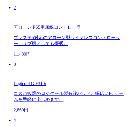
2
アローン PS5用無線コントローラー
プレステ5対応のアローン製ワイヤレスコントローラ
ー。サブ機としても優秀。
11,480円
3
Logicool G F310r
コスパ抜群のロジクール製有線パッド。幅広いPCゲー
ムを手軽に楽しめます。
2,860円
4