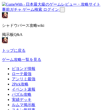
事前ガチャ
ゲーム検索
ログイン
シャドウバース攻略wiki
掲示板Q&A
トップに戻る
ゲーム攻略一覧を見る
ビヨンド情報
ローテ最強
アンリミ最強
2Pick攻略
イベント速報
パズル攻略
実績デッキ
ルムマ掲示板
スキン所持率