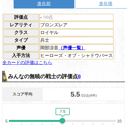
進化前
進化後
評価点
-
/10点
レアリティ
ブロンズレア
クラス
ロイヤル
タイプ
兵士
声優
岡部涼音
（声優一覧）
入手方法
ヒーローズ・オブ・シャドウバース
全カードの評価はこちら
みんなの無暁の戦士の評価点
0