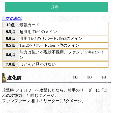
点数の基準
10点
最強カード
9.5点
超汎用,Tier1のメイン
9.0点
汎用,Tier1のサポート,Tier2のメイン
8.5点
Tier2のサポート,Tier下位のメイン
能力は強いが現状不採用、ファンデッキのメイ
8.0点
ン
7.0点
ほとんど見かけない
10
10
10
進化前
攻撃時
フォロワーへ攻撃したなら、相手のリーダーに「こ
れの攻撃力」と同じダメージ。
ファンファーレ
相手のリーダーに5ダメージ。