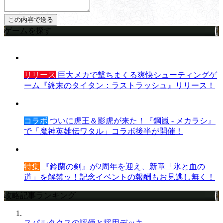
ゲームを探す
リリース
巨大メカで撃ちまくる爽快シューティングゲ
ーム『終末のタイタン：ラストラッシュ』リリース！
コラボ
ついに虎王＆影虎が来た！『鋼嵐 - メカラシ』
で「魔神英雄伝ワタル」コラボ後半が開催！
特集
『鈴蘭の剣』が2周年を迎え、新章「氷と血の
道」を解禁ッ！記念イベントの報酬もお見逃し無く！
攻略記事ランキング
スパルタクスの評価と採用デッキ