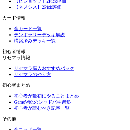
【ビショップ】2Pick評価
【ネメシス】2Pick評価
カード情報
全カード一覧
テンポラリーデッキ解説
構築済みデッキ一覧
初心者情報
リセマラ情報
リセマラ購入おすすめパック
リセマラのやり方
初心者まとめ
初心者が最初にやることまとめ
GameWithのシャドバ学習塾
初心者が読むべき記事一覧
その他
全コラボ一覧