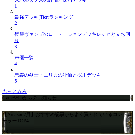
1
最強デッキ(Tier)ランキング
2
復讐ヴァンプのローテーションデッキレシピと立ち回
り
3
声優一覧
4
忠義の剣士・エリカの評価と採用デッキ
5
もっとみる
GameWithからのお知らせ
【Amazon7月】おすすめ記事からよく買われているコントロ
ーラーTOP4
PR