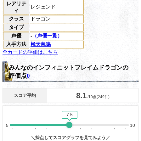
レアリテ
レジェンド
ィ
クラス
ドラゴン
タイプ
-
声優
-
（声優一覧）
入手方法
極天竜鳴
全カードの評価はこちら
みんなのインフィニットフレイムドラゴンの
評価点
0