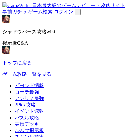
事前ガチャ
ゲーム検索
ログイン
シャドウバース攻略wiki
掲示板Q&A
トップに戻る
ゲーム攻略一覧を見る
ビヨンド情報
ローテ最強
アンリミ最強
2Pick攻略
イベント速報
パズル攻略
実績デッキ
ルムマ掲示板
スキン所持率