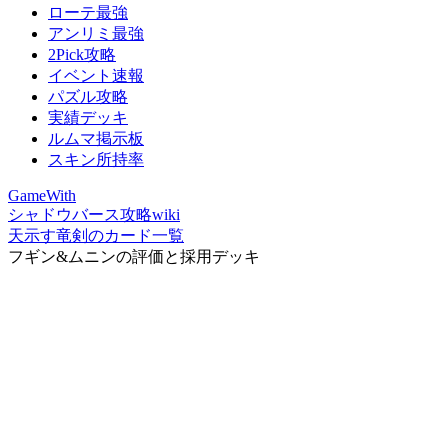
ローテ最強
アンリミ最強
2Pick攻略
イベント速報
パズル攻略
実績デッキ
ルムマ掲示板
スキン所持率
GameWith
シャドウバース攻略wiki
天示す竜剣のカード一覧
フギン&ムニンの評価と採用デッキ