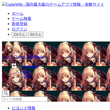
ホーム
ゲーム検索
新規登録
ログイン
2カラム
3カラム
シャドウバース攻略wiki
他の攻略
Twitter
速報
掲示板
ビヨンド情報