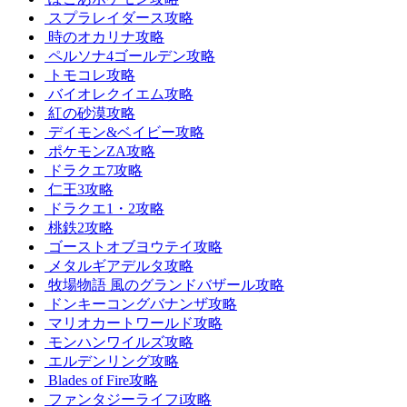
スプラレイダース攻略
時のオカリナ攻略
ペルソナ4ゴールデン攻略
トモコレ攻略
バイオレクイエム攻略
紅の砂漠攻略
デイモン&ベイビー攻略
ポケモンZA攻略
ドラクエ7攻略
仁王3攻略
ドラクエ1・2攻略
桃鉄2攻略
ゴーストオブヨウテイ攻略
メタルギアデルタ攻略
牧場物語 風のグランドバザール攻略
ドンキーコングバナンザ攻略
マリオカートワールド攻略
モンハンワイルズ攻略
エルデンリング攻略
Blades of Fire攻略
ファンタジーライフi攻略