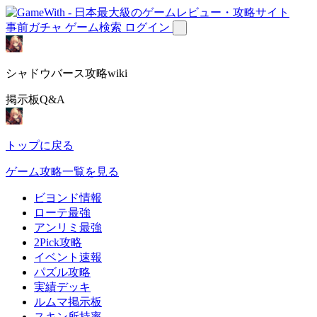
事前ガチャ
ゲーム検索
ログイン
シャドウバース攻略wiki
掲示板Q&A
トップに戻る
ゲーム攻略一覧を見る
ビヨンド情報
ローテ最強
アンリミ最強
2Pick攻略
イベント速報
パズル攻略
実績デッキ
ルムマ掲示板
スキン所持率