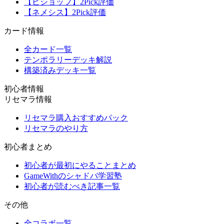
【ビショップ】2Pick評価
【ネメシス】2Pick評価
カード情報
全カード一覧
テンポラリーデッキ解説
構築済みデッキ一覧
初心者情報
リセマラ情報
リセマラ購入おすすめパック
リセマラのやり方
初心者まとめ
初心者が最初にやることまとめ
GameWithのシャドバ学習塾
初心者が読むべき記事一覧
その他
全コラボ一覧