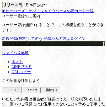
リリース日
3月26日(火)〜
▶ヒーローズ・オブ・シャドウバースの新カード一覧
ユーザー登録のご案内
ユーザー登録(無料)することで、この機能を使うことができ
ます。
新規登録(無料)して使う
登録済みの方はログイン
この記事を書いた人
シャドバ攻略班
ポスト
LINEで送る
URLコピー
この記事を評価しよう！
イマイチ
いいね
指摘する
いただいた内容は担当者が確認のうえ、順次対応いたしま
す。個々のご意見にはお返事できないことを予めご了承くだ