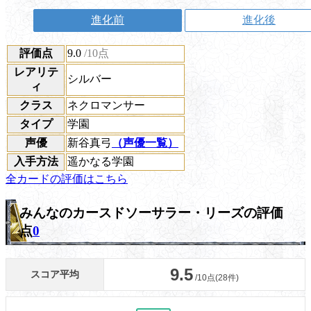
進化前
進化後
評価点
9.0
/10点
レアリテ
シルバー
ィ
クラス
ネクロマンサー
タイプ
学園
声優
新谷真弓
（声優一覧）
入手方法
遥かなる学園
全カードの評価はこちら
みんなのカースドソーサラー・リーズの評価
点
0