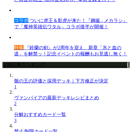
コラボ
ついに虎王＆影虎が来た！『鋼嵐 - メカラシ』
で「魔神英雄伝ワタル」コラボ後半が開催！
特集
『鈴蘭の剣』が2周年を迎え、新章「氷と血の
道」を解禁ッ！記念イベントの報酬もお見逃し無く！
攻略記事ランキング
骸の王の評価と採用デッキ｜下方修正が決定
1
ヴァンパイアの最新デッキレシピまとめ
2
分解おすすめカード一覧
3
禁止/制限カード一覧