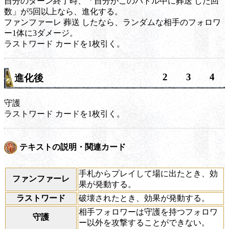
自分のターン終了時、「自分がこのバトル中に
葬送
した回
数」が5回以上なら、進化する。
ファンファーレ
葬送
したなら、ランダムな相手のフォロワ
ー1体に3ダメージ。
ラストワード
カードを1枚引く。
2
3
4
進化後
守護
ラストワード
カードを1枚引く。
テキストの説明・関連カード
手札からプレイして場に出たとき、効
ファンファーレ
果が発動する。
ラストワード
破壊されたとき、効果が発動する。
相手フォロワーは守護を持つフォロワ
守護
ー以外を攻撃することができない。