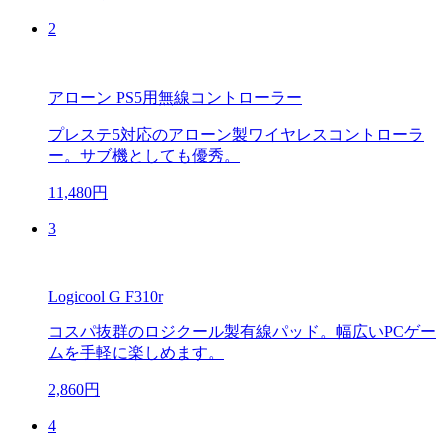
2
アローン PS5用無線コントローラー
プレステ5対応のアローン製ワイヤレスコントローラ
ー。サブ機としても優秀。
11,480円
3
Logicool G F310r
コスパ抜群のロジクール製有線パッド。幅広いPCゲー
ムを手軽に楽しめます。
2,860円
4