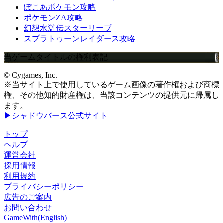
ぽこあポケモン攻略
ポケモンZA攻略
幻想水滸伝スターリープ
スプラトゥーンレイダース攻略
当ゲームタイトルの権利表記
© Cygames, Inc.
※当サイト上で使用しているゲーム画像の著作権および商標
権、その他知的財産権は、当該コンテンツの提供元に帰属し
ます。
▶シャドウバース公式サイト
トップ
ヘルプ
運営会社
採用情報
利用規約
プライバシーポリシー
広告のご案内
お問い合わせ
GameWith(English)