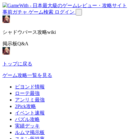
事前ガチャ
ゲーム検索
ログイン
シャドウバース攻略wiki
掲示板Q&A
トップに戻る
ゲーム攻略一覧を見る
ビヨンド情報
ローテ最強
アンリミ最強
2Pick攻略
イベント速報
パズル攻略
実績デッキ
ルムマ掲示板
スキン所持率