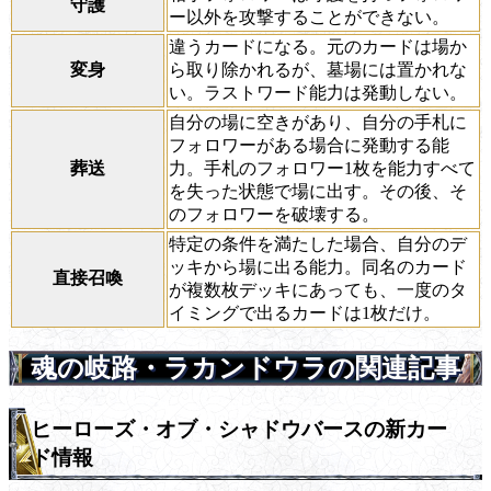
守護
ー以外を攻撃することができない。
違うカードになる。元のカードは場か
変身
ら取り除かれるが、墓場には置かれな
い。ラストワード能力は発動しない。
自分の場に空きがあり、自分の手札に
フォロワーがある場合に発動する能
葬送
力。手札のフォロワー1枚を能力すべて
を失った状態で場に出す。その後、そ
のフォロワーを破壊する。
特定の条件を満たした場合、自分のデ
ッキから場に出る能力。同名のカード
直接召喚
が複数枚デッキにあっても、一度のタ
イミングで出るカードは1枚だけ。
魂の岐路・ラカンドウラの関連記事
ヒーローズ・オブ・シャドウバースの新カー
ド情報