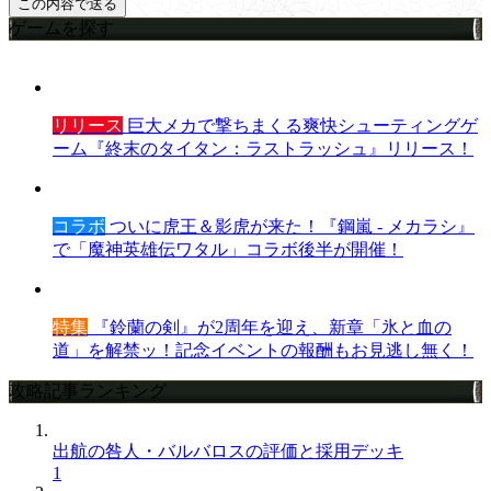
ゲームを探す
リリース
巨大メカで撃ちまくる爽快シューティングゲ
ーム『終末のタイタン：ラストラッシュ』リリース！
コラボ
ついに虎王＆影虎が来た！『鋼嵐 - メカラシ』
で「魔神英雄伝ワタル」コラボ後半が開催！
特集
『鈴蘭の剣』が2周年を迎え、新章「氷と血の
道」を解禁ッ！記念イベントの報酬もお見逃し無く！
攻略記事ランキング
出航の咎人・バルバロスの評価と採用デッキ
1