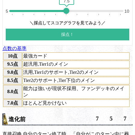
点数の基準
10点
最強カード
9.5点
超汎用,Tier1のメイン
9.0点
汎用,Tier1のサポート,Tier2のメイン
8.5点
Tier2のサポート,Tier下位のメイン
能力は強いが現状不採用、ファンデッキのメイ
8.0点
ン
7.0点
ほとんど見かけない
7
5
7
進化前
直接召喚
自分のターン終了時、「自分がこのターン中に
葬