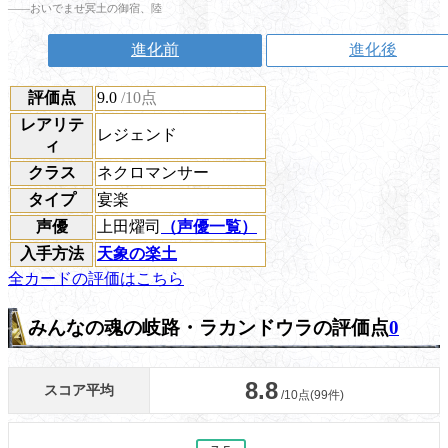
――おいでませ冥土の御宿、陸
進化前
進化後
評価点
9.0
/10点
レアリテ
レジェンド
ィ
クラス
ネクロマンサー
タイプ
宴楽
声優
上田燿司
（声優一覧）
入手方法
天象の楽土
全カードの評価はこちら
みんなの魂の岐路・ラカンドウラの評価点
0