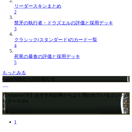
リーダースキンまとめ
2
禁牙の執行者・ドラズエルの評価と採用デッキ
3
クラシック(スタンダード)のカード一覧
4
死竜の暴食の評価と採用デッキ
5
もっとみる
GameWithからのお知らせ
【Amazon7月】おすすめ記事からよく買われているコントロ
ーラーTOP4
PR
1