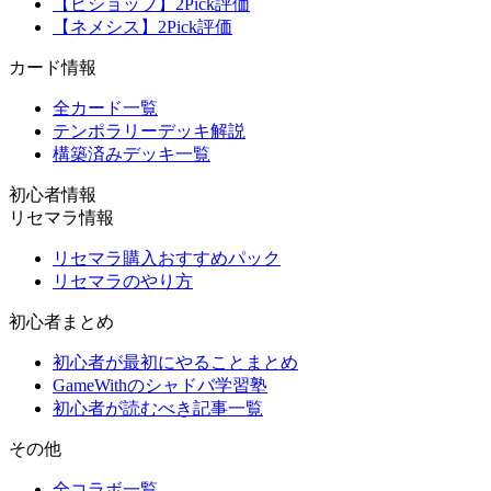
【ビショップ】2Pick評価
【ネメシス】2Pick評価
カード情報
全カード一覧
テンポラリーデッキ解説
構築済みデッキ一覧
初心者情報
リセマラ情報
リセマラ購入おすすめパック
リセマラのやり方
初心者まとめ
初心者が最初にやることまとめ
GameWithのシャドバ学習塾
初心者が読むべき記事一覧
その他
全コラボ一覧