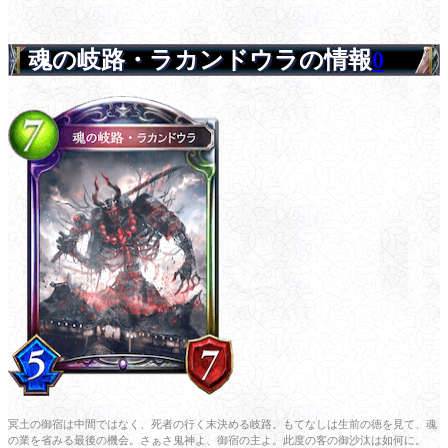
魂の岐路・ラカンドウラの情報
0
冥土の御宿は中間ではなく、死者の行く末決める岐路。もてなしは生前の徳を見て、魂
の業を省みる最後の機会。さぁさ鬼神よ、御宿の主よ。此度の客の御沙汰は如何に。