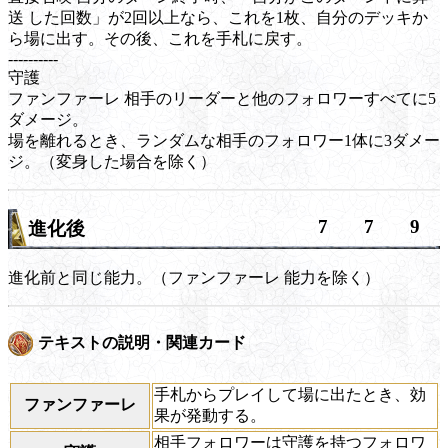
送
した回数」が2回以上なら、これを1枚、自分のデッキか
ら場に出す。その後、これを手札に戻す。
----------
守護
ファンファーレ
相手のリーダーと他のフォロワーすべてに5
ダメージ。
場を離れるとき、ランダムな相手のフォロワー1体に3ダメー
ジ。（
変身
した場合を除く）
7
7
9
進化後
進化前と同じ能力。（
ファンファーレ
能力を除く）
テキストの説明・関連カード
手札からプレイして場に出たとき、効
ファンファーレ
果が発動する。
相手フォロワーは守護を持つフォロワ